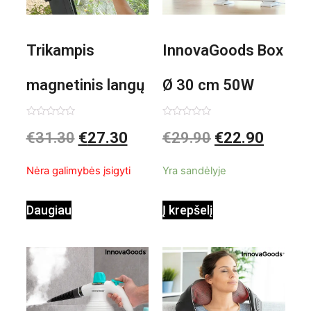
Trikampis
InnovaGoods Box
magnetinis langų
Ø 30 cm 50W
valiklis Klinmag
Baltai pilkas
Įvertinimas:
Įvertinimas:
€
31.30
€
27.30
€
29.90
€
22.90
0
0
iš
iš
InnovaGoods
pastatomas
5
5
Nėra galimybės įsigyti
Yra sandėlyje
ventiliatorius
Daugiau
Į krepšelį