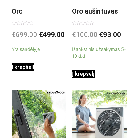
Oro
Oro aušintuvas
kondicionierius
be ašmenų 3in1
Įvertinimas:
Įvertinimas:
€
699.00
€
499.00
€
100.00
€
93.00
0
0
iš
iš
9000BTU
5
5
Yra sandėlyje
Išankstinis užsakymas 5-
10 d.d
Į krepšelį
Į krepšelį