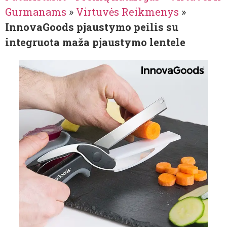
Gurmanams
»
Virtuvės Reikmenys
»
InnovaGoods pjaustymo peilis su
integruota maža pjaustymo lentele