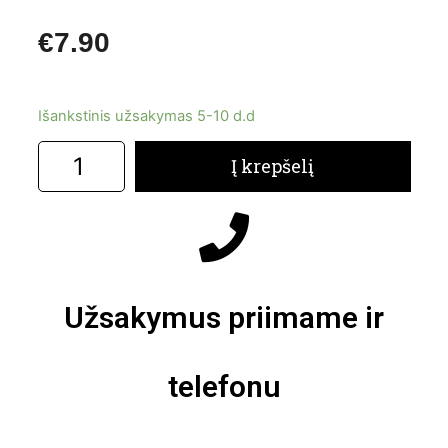
€
7.90
Išankstinis užsakymas 5-10 d.d
Į krepšelį
Užsakymus priimame ir
telefonu