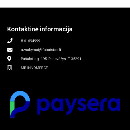
garinamasis,
beašmenis, LED
Kontaktinė informacija
apšvietimas
8 61694999
uzsakymai@futuristas.lt
Pušaloto g. 195, Panevėžys LT-35291
MB INNOMERCE