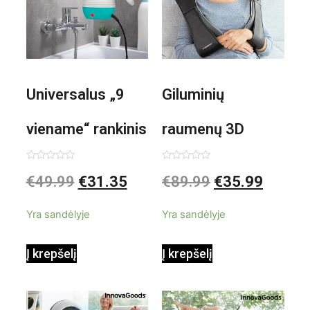
Universalus „9
Giluminių
viename“ rankinis
raumenų 3D
garintuvas su
elektrinis
Įvertinimas:
Įvertinimas:
€
49.99
€
31.35
€
89.99
€
35.99
0
0
iš
iš
priedais Steany
masažuoklis
5
5
Yra sandėlyje
Yra sandėlyje
InnovaGoods
InnovaGoods
Į krepšelį
Į krepšelį
0,35 L 3 Bar
Shiatsu
1000W