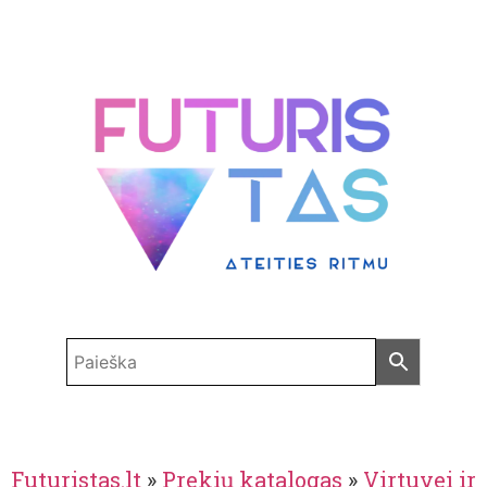
Futuristas.lt
»
Prekių katalogas
»
Virtuvei ir