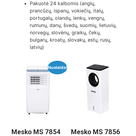
Pakuotė 24 kalbomis (anglų,
prancūzų, ispanų, vokiečių, italų,
portugalų, olandų, lenkų, vengrų,
rumunų, danų, švedų, suomių, lietuvių,
norvegų, slovėnų, graikų, čekų,
bulgarų, kroatų, slovakų, estų, rusų,
latvių)
Nuolaida!
Mesko MS 7854
Mesko MS 7856