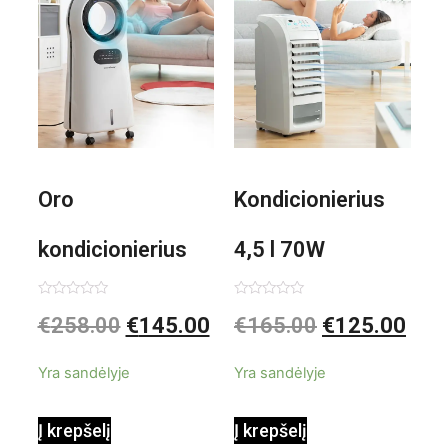
Oro
Kondicionierius
kondicionierius
4,5 l 70W
Evareer
nešiojamas,
Įvertinimas:
Įvertinimas:
€
258.00
€
145.00
€
165.00
€
125.00
0
0
iš
iš
INNOVAGOODS
garinis
5
5
Yra sandėlyje
Yra sandėlyje
90W mobilus,
Į krepšelį
Į krepšelį