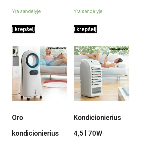
priedais Steany
masažuoklis
5
5
Yra sandėlyje
Yra sandėlyje
InnovaGoods
InnovaGoods
Į krepšelį
Į krepšelį
0,35 L 3 Bar
Shiatsu
1000W
Oro
Kondicionierius
kondicionierius
4,5 l 70W