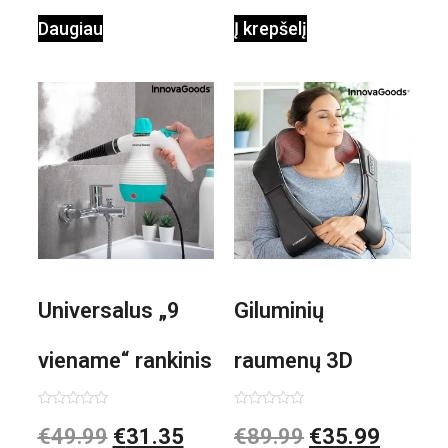
Daugiau
Į krepšelį
Universalus „9
Giluminių
viename“ rankinis
raumenų 3D
garintuvas su
elektrinis
Įvertinimas:
Įvertinimas:
€
49.99
€
31.35
€
89.99
€
35.99
0
0
iš
iš