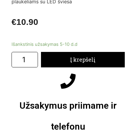
plaukeliams su LED šviesa
€
10.90
Išankstinis užsakymas 5-10 d.d
Į krepšelį
Užsakymus priimame ir
telefonu