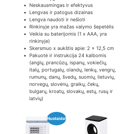
Neskausmingas ir efektyvus
Lengvas ir patogus dizainas
Lengva naudoti ir nešioti
Rinkinyje yra mažas valymo šepetėlis
Veikia su baterijomis (1 x AAA, yra
rinkinyje)
Skersmuo x aukštis apie: 2 x 12,5 cm
Pakuotė ir instrukcija 24 kalbomis
(anglų, prancūzų, ispanų, vokiečių,
italų, portugalų, olandų, lenkų, vengrų,
rumunų, danų, švedų, suomių, lietuvių,
norvegų, slovėnų, graikų, čekų,
bulgarų, kroatų, slovakų, estų, rusų ir
latvių)
Nuolaida!