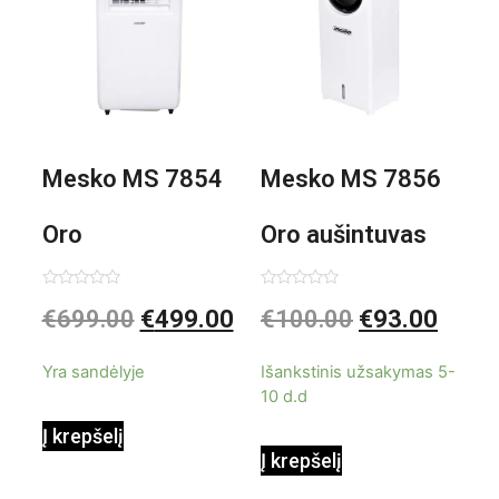
Mesko MS 7854
Mesko MS 7856
Oro
Oro aušintuvas
kondicionierius
be ašmenų 3in1
Įvertinimas:
Įvertinimas:
€
699.00
€
499.00
€
100.00
€
93.00
0
0
iš
iš
9000BTU
5
5
Yra sandėlyje
Išankstinis užsakymas 5-
10 d.d
Į krepšelį
Į krepšelį