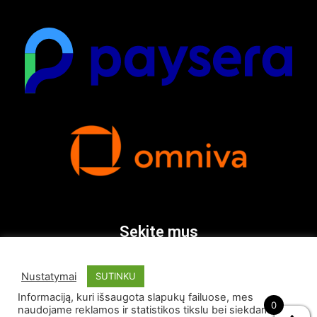
Sekite mus
Nustatymai
SUTINKU
Informaciją, kuri išsaugota slapukų failuose, mes
0
naudojame reklamos ir statistikos tikslu bei siekdami