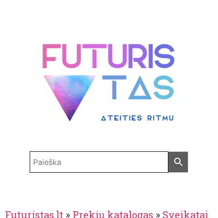
Futuristas.lt
»
Prekių katalogas
»
Sveikatai