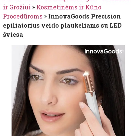
ir Grožiui
»
Kosmetinėms ir Kūno
Procedūroms
»
InnovaGoods Precision
epiliatorius veido plaukeliams su LED
šviesa