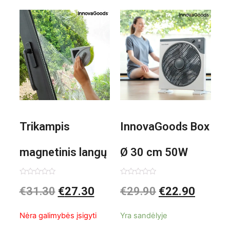
Trikampis
InnovaGoods Box
magnetinis langų
Ø 30 cm 50W
valiklis Klinmag
Baltai pilkas
Įvertinimas:
Įvertinimas:
€
31.30
€
27.30
€
29.90
€
22.90
0
0
iš
iš
InnovaGoods
pastatomas
5
5
Nėra galimybės įsigyti
Yra sandėlyje
ventiliatorius