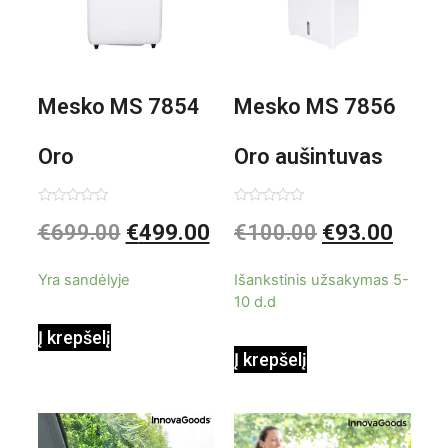
Mesko MS 7854
Mesko MS 7856
Oro
Oro aušintuvas
kondicionierius
be ašmenų 3in1
Įvertinimas:
Įvertinimas:
€
699.00
€
499.00
€
100.00
€
93.00
0
0
iš
iš
9000BTU
5
5
Yra sandėlyje
Išankstinis užsakymas 5-
10 d.d
Į krepšelį
Į krepšelį