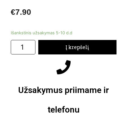
€
7.90
Išankstinis užsakymas 5-10 d.d
Į krepšelį
Užsakymus priimame ir
telefonu