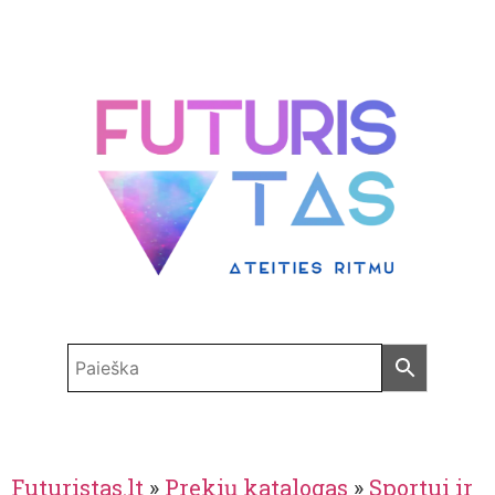
Futuristas.lt
»
Prekių katalogas
»
Sportui ir