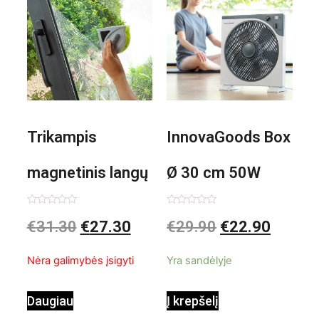
Trikampis
InnovaGoods Box
magnetinis langų
Ø 30 cm 50W
valiklis Klinmag
Baltai pilkas
Įvertinimas:
Įvertinimas:
€
31.30
€
27.30
€
29.90
€
22.90
0
0
iš
iš
InnovaGoods
pastatomas
5
5
Nėra galimybės įsigyti
Yra sandėlyje
ventiliatorius
Daugiau
Į krepšelį