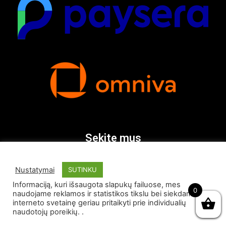
Sekite mus
Nustatymai
SUTINKU
Informaciją, kuri išsaugota slapukų failuose, mes
0
naudojame reklamos ir statistikos tikslu bei siekdami
interneto svetainę geriau pritaikyti prie individualių
naudotojų poreikių. .
© Visos teisės saugomos 2026