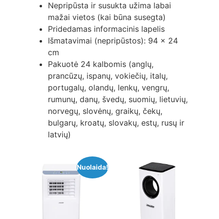
Nepripūsta ir susukta užima labai
mažai vietos (kai būna susegta)
Pridedamas informacinis lapelis
Išmatavimai (nepripūstos): 94 x 24
cm
Pakuotė 24 kalbomis (anglų,
prancūzų, ispanų, vokiečių, italų,
portugalų, olandų, lenkų, vengrų,
rumunų, danų, švedų, suomių, lietuvių,
norvegų, slovėnų, graikų, čekų,
bulgarų, kroatų, slovakų, estų, rusų ir
latvių)
Nuolaida!