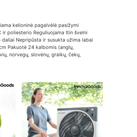
čiama kelioninė pagalvėlė pasižymi
ir poliesterio Reguliuojama Itin švelni
o daliai Nepripūsta ir susukta užima labai
 cm Pakuotė 24 kalbomis (anglų,
vių, norvegų, slovėnų, graikų, čekų,