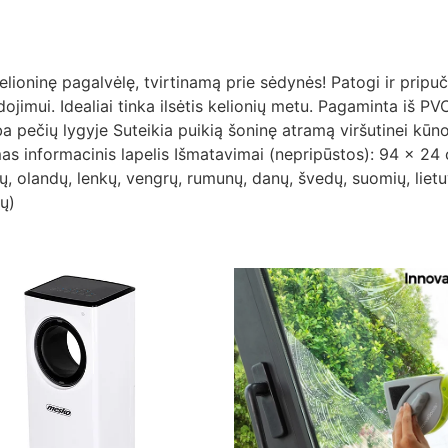
ioninę pagalvėlę, tvirtinamą prie sėdynės! Patogi ir pripu
imui. Idealiai tinka ilsėtis kelionių metu. Pagaminta iš PVC 
rba pečių lygyje Suteikia puikią šoninę atramą viršutinei kūn
as informacinis lapelis Išmatavimai (nepripūstos): 94 x 24
lų, olandų, lenkų, vengrų, rumunų, danų, švedų, suomių, lietu
ių)