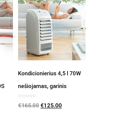
Kondicionierius 4,5 l 70W
DS
nešiojamas, garinis
asis,
Įvertinimas:
€
165.00
€
125.00
0
iš
5