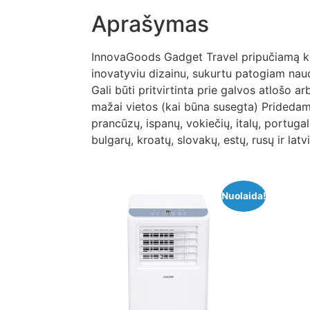
Aprašymas
InnovaGoods Gadget Travel pripučiamą kel
inovatyviu dizainu, sukurtu patogiam naudoj
Gali būti pritvirtinta prie galvos atlošo a
mažai vietos (kai būna susegta) Pridedam
prancūzų, ispanų, vokiečių, italų, portuga
bulgarų, kroatų, slovakų, estų, rusų ir latv
Nuolaida!