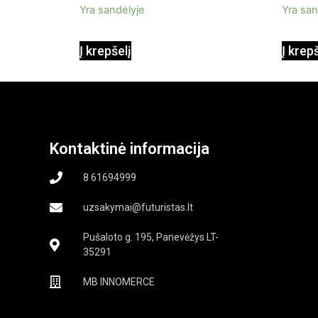
Yra sandėlyje
Yra san
1000W
Į krepšelį
Į krep
Kontaktinė informacija
8 61694999
uzsakymai@futuristas.lt
Pušaloto g. 195, Panevėžys LT-
35291
MB INNOMERCE