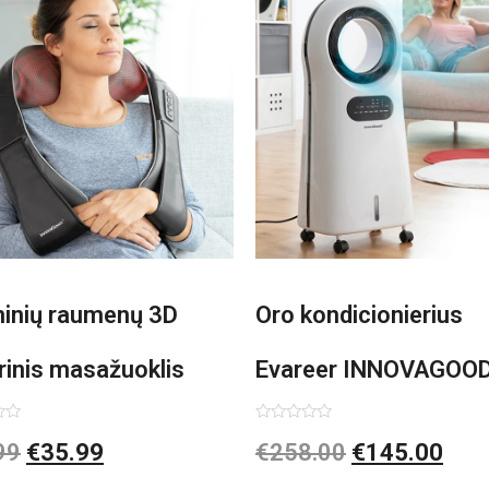
minių raumenų 3D
Oro kondicionierius
rinis masažuoklis
Evareer INNOVAGOO
vaGoods Shiatsu
90W mobilus, garinam
imas:
Įvertinimas:
99
€
35.99
€
258.00
€
145.00
0
iš
beašmenis, LED
5