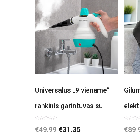
Universalus „9 viename“
Gilu
rankinis garintuvas su
elekt
priedais Steany
Inno
Įvertinimas:
Įvertin
€
49.99
€
31.35
€
89.
0
0
iš
iš
InnovaGoods 0,35 L 3 Bar
5
5