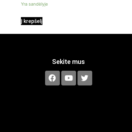
Yra sandėlyje
Į krepšelį
Sekite mus