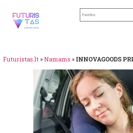
Futuristas.lt
»
Namams
»
INNOVAGOODS PRI