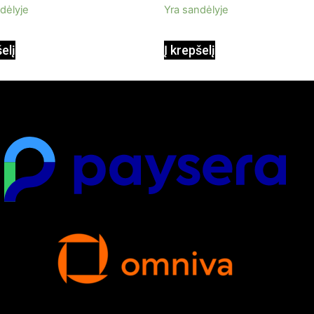
dėlyje
Yra sandėlyje
apšvietimas
šelį
Į krepšelį