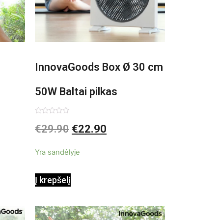
InnovaGoods Box Ø 30 cm
50W Baltai pilkas
pastatomas ventiliatorius
Įvertinimas:
€
29.90
€
22.90
0
iš
5
Yra sandėlyje
Į krepšelį