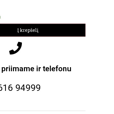
d
Į krepšelį
priimame ir telefonu
616 94999