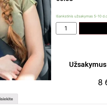
Išankstinis užsakymas 5-10 d.
Užsakymus 
8 
isiekite