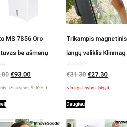
o MS 7856 Oro
Trikampis magnetinis
ntuvas be ašmenų
langų valiklis Klinmag
InnovaGoods
imas:
Įvertinimas:
.00
€
93.00
€
31.30
€
27.30
0
iš
5
inis užsakymas 5-10 d.d
Nėra galimybės įsigyti
šelį
Daugiau