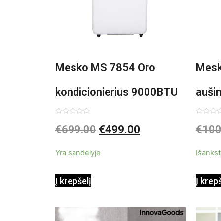
Mesko MS 7854 Oro
Mesk
kondicionierius 9000BTU
auši
3in1
Įvertinimas:
Įvertin
€
699.00
€
499.00
€
100
0
0
iš
iš
5
5
Yra sandėlyje
Išankst
Į krepšelį
Į krep