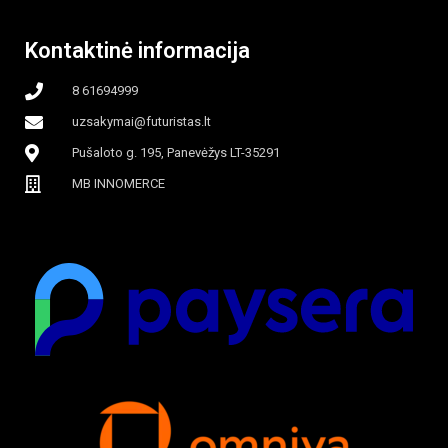
beašmenis, LED
Kontaktinė informacija
apšvietimas
8 61694999
uzsakymai@futuristas.lt
Pušaloto g. 195, Panevėžys LT-35291
MB INNOMERCE