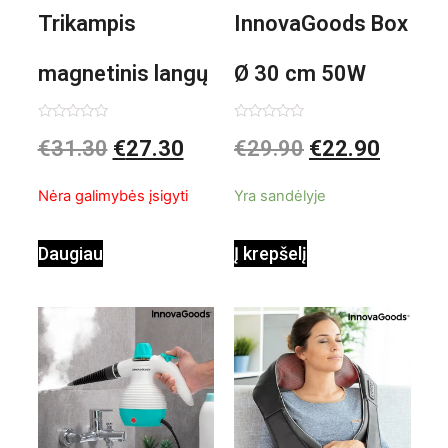
Trikampis
InnovaGoods Box
magnetinis langų
Ø 30 cm 50W
valiklis Klinmag
Baltai pilkas
Įvertinimas:
Įvertinimas:
€
31.30
€
27.30
€
29.90
€
22.90
0
0
iš
iš
InnovaGoods
pastatomas
5
5
Nėra galimybės įsigyti
Yra sandėlyje
ventiliatorius
Daugiau
Į krepšelį