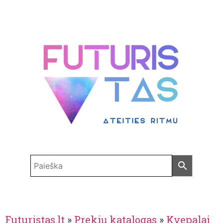
Futuristas.lt
»
Prekių katalogas
»
Kvepalai