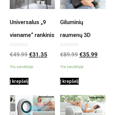
Universalus „9
Giluminių
viename“ rankinis
raumenų 3D
garintuvas su
elektrinis
Įvertinimas:
Įvertinimas:
€
49.99
€
31.35
€
89.99
€
35.99
0
0
iš
iš
priedais Steany
masažuoklis
5
5
Yra sandėlyje
Yra sandėlyje
InnovaGoods
InnovaGoods
Į krepšelį
Į krepšelį
0,35 L 3 Bar
Shiatsu
1000W