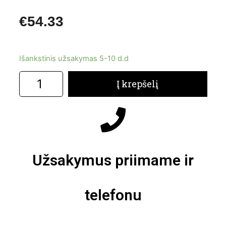
€
54.33
Išankstinis užsakymas 5-10 d.d
Į krepšelį
Užsakymus priimame ir
telefonu