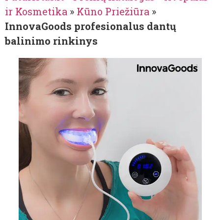
ir Kosmetika
»
Kūno Priežiūra
»
InnovaGoods profesionalus dantų
balinimo rinkinys