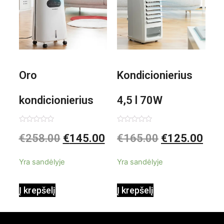
Oro
Kondicionierius
kondicionierius
4,5 l 70W
Evareer
nešiojamas,
Įvertinimas:
Įvertinimas:
€
258.00
€
145.00
€
165.00
€
125.00
0
0
iš
iš
INNOVAGOODS
garinis
5
5
Yra sandėlyje
Yra sandėlyje
90W mobilus,
Į krepšelį
Į krepšelį
garinamasis,