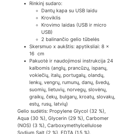
Rinkinį sudaro:
Dantų kapa su USB laidu
Kroviklis
Krovimo laidas (USB ir micro
USB)
2 balinančio gelio tūbelės
Skersmuo x aukštis: apytiksliai: 8 x
16 cm
Pakuotė ir naudojimosi instrukcija 24
kalbomis (anglų, prancūzų, ispanų,
vokiečių, italų, portugalų, olandų,
lenkų, vengrų, rumunų, danų, švedų,
suomių, lietuvių, norvegų, slovėnų,
graikų, čekų, bulgarų, kroatų, slovakų,
estų, rusų, latvių)
Gelio sudėtis: Propylene Glycol (32 %),
Aqua (30 %), Glycerin (29 %), Carbomer
(NOS) (3 %), Carboxymethylcellulose
Sodium Salt (2 %), EDTA (1.5 %),