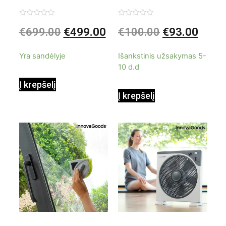
kondicionierius
be ašmenų 3in1
Įvertinimas:
Įvertinimas:
€
699.00
€
499.00
€
100.00
€
93.00
0
0
iš
iš
9000BTU
5
5
Yra sandėlyje
Išankstinis užsakymas 5-
10 d.d
Į krepšelį
Į krepšelį