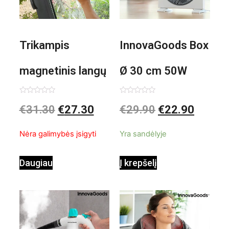
Trikampis
InnovaGoods Box
magnetinis langų
Ø 30 cm 50W
valiklis Klinmag
Baltai pilkas
Įvertinimas:
Įvertinimas:
€
31.30
€
27.30
€
29.90
€
22.90
0
0
iš
iš
InnovaGoods
pastatomas
5
5
Nėra galimybės įsigyti
Yra sandėlyje
ventiliatorius
Daugiau
Į krepšelį