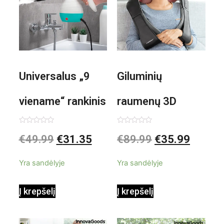
Universalus „9
Giluminių
viename“ rankinis
raumenų 3D
garintuvas su
elektrinis
Įvertinimas:
Įvertinimas:
€
49.99
€
31.35
€
89.99
€
35.99
0
0
iš
iš
priedais Steany
masažuoklis
5
5
Yra sandėlyje
Yra sandėlyje
InnovaGoods
InnovaGoods
Į krepšelį
Į krepšelį
0,35 L 3 Bar
Shiatsu