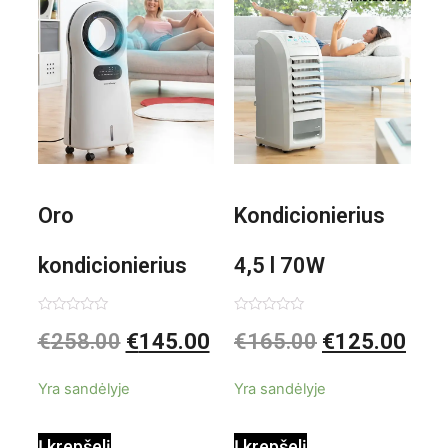
1000W
Oro
Kondicionierius
kondicionierius
4,5 l 70W
Evareer
nešiojamas,
Įvertinimas:
Įvertinimas:
€
258.00
€
145.00
€
165.00
€
125.00
0
0
iš
iš
INNOVAGOODS
garinis
5
5
Yra sandėlyje
Yra sandėlyje
90W mobilus,
Į krepšelį
Į krepšelį