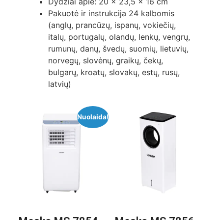
Dydžiai apie: 20 x 23,5 x 16 cm
Pakuotė ir instrukcija 24 kalbomis
(anglų, prancūzų, ispanų, vokiečių,
italų, portugalų, olandų, lenkų, vengrų,
rumunų, danų, švedų, suomių, lietuvių,
norvegų, slovėnų, graikų, čekų,
bulgarų, kroatų, slovakų, estų, rusų,
latvių)
Nuolaida!