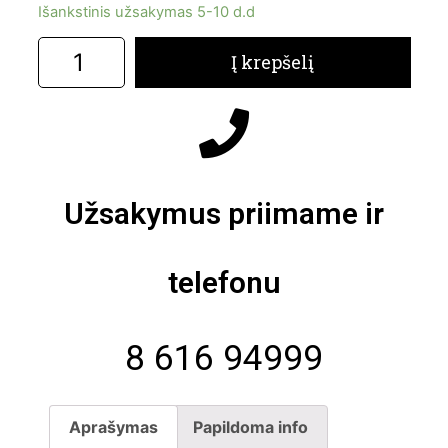
Išankstinis užsakymas 5-10 d.d
Į krepšelį
Užsakymus priimame ir
telefonu
8 616 94999
Aprašymas
Papildoma info