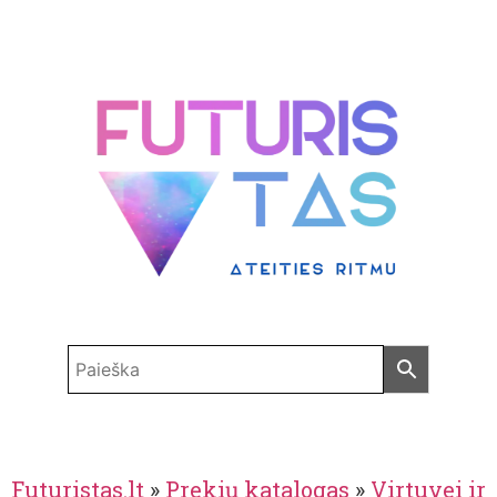
Futuristas.lt
»
Prekių katalogas
»
Virtuvei ir