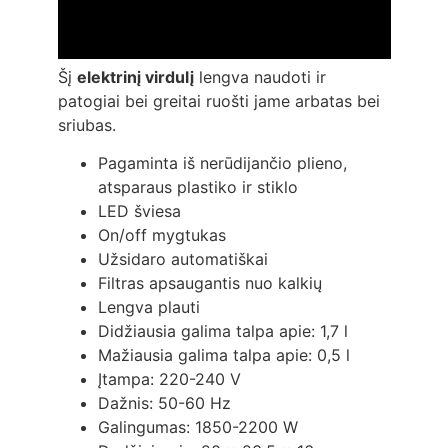
Šį
elektrinį virdulį
lengva naudoti ir
patogiai bei greitai ruošti jame arbatas bei
sriubas.
Pagaminta iš nerūdijančio plieno,
atsparaus plastiko ir stiklo
LED šviesa
On/off mygtukas
Užsidaro automatiškai
Filtras apsaugantis nuo kalkių
Lengva plauti
Didžiausia galima talpa apie: 1,7 l
Mažiausia galima talpa apie: 0,5 l
Įtampa: 220-240 V
Dažnis: 50-60 Hz
Galingumas: 1850-2200 W