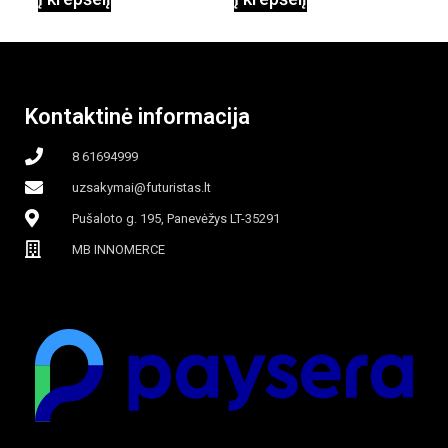
garinamasis,
beašmenis, LED
Kontaktinė informacija
apšvietimas
8 61694999
uzsakymai@futuristas.lt
Pušaloto g. 195, Panevėžys LT-35291
MB INNOMERCE