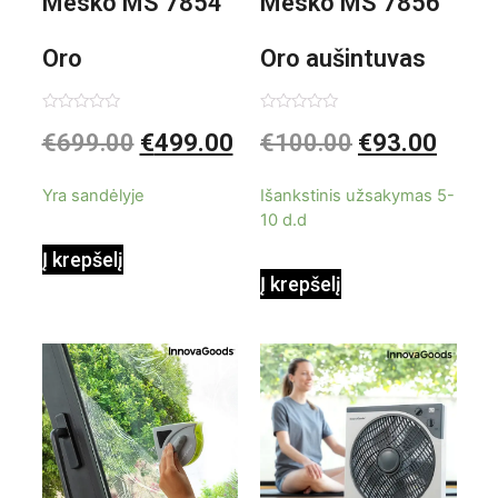
Mesko MS 7854
Mesko MS 7856
Oro
Oro aušintuvas
kondicionierius
be ašmenų 3in1
Įvertinimas:
Įvertinimas:
€
699.00
€
499.00
€
100.00
€
93.00
0
0
iš
iš
9000BTU
5
5
Yra sandėlyje
Išankstinis užsakymas 5-
10 d.d
Į krepšelį
Į krepšelį