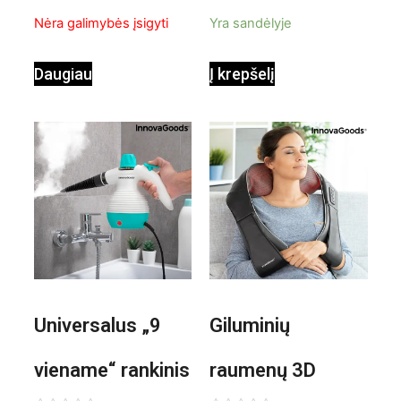
InnovaGoods
pastatomas
Nėra galimybės įsigyti
Yra sandėlyje
ventiliatorius
Daugiau
Į krepšelį
Universalus „9
Giluminių
viename“ rankinis
raumenų 3D