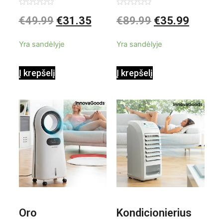
garintuvas su
elektrinis
Įvertinimas:
Įvertinimas:
€
49.99
€
31.35
€
89.99
€
35.99
0
0
iš
iš
priedais Steany
masažuoklis
5
5
Yra sandėlyje
Yra sandėlyje
InnovaGoods
InnovaGoods
Į krepšelį
Į krepšelį
0,35 L 3 Bar
Shiatsu
1000W
Oro
Kondicionierius