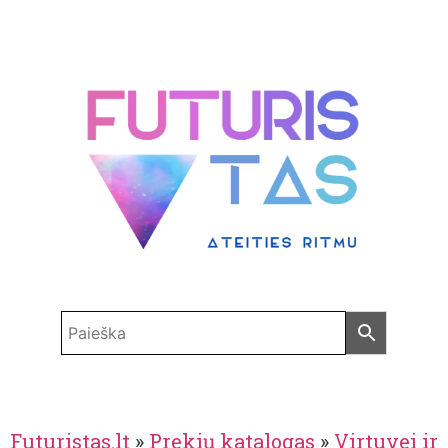
Futuristas.lt
»
Prekių katalogas
»
Virtuvei ir