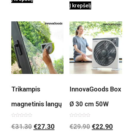
Į krepšelį
Trikampis
InnovaGoods Box
magnetinis langų
Ø 30 cm 50W
valiklis Klinmag
Baltai pilkas
Įvertinimas:
Įvertinimas:
€
31.30
€
27.30
€
29.90
€
22.90
0
0
iš
iš
5
5