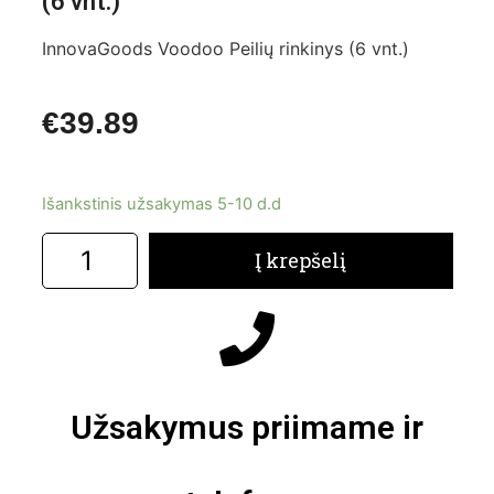
(6 vnt.)
InnovaGoods Voodoo Peilių rinkinys (6 vnt.)
€
39.89
Išankstinis užsakymas 5-10 d.d
Į krepšelį
Užsakymus priimame ir