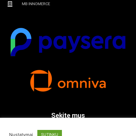
MB INNOMERCE
Sekite mus
Nustatymai
SUTINKU