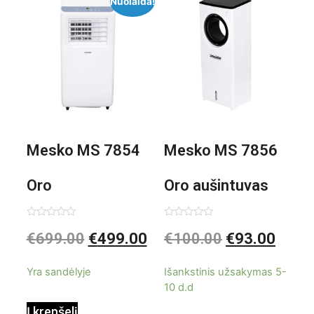
Nuolaida!
Mesko MS 7854
Mesko MS 7856
Oro
Oro aušintuvas
kondicionierius
be ašmenų 3in1
Įvertinimas:
Įvertinimas:
€
699.00
€
499.00
€
100.00
€
93.00
0
0
iš
iš
9000BTU
5
5
Yra sandėlyje
Išankstinis užsakymas 5-
10 d.d
Į krepšelį