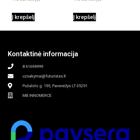
90W mobilus,
Į krepšelį
Į krepšelį
garinamasis,
beašmenis, LED
Kontaktinė informacija
apšvietimas
8 61694999
uzsakymai@futuristas.lt
Pušaloto g. 195, Panevėžys LT-35291
MB INNOMERCE