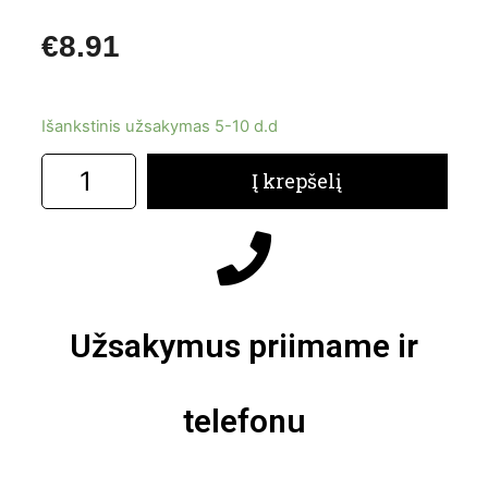
€
8.91
Išankstinis užsakymas 5-10 d.d
Į krepšelį
Užsakymus priimame ir
telefonu