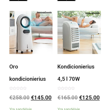
0,35 L 3 Bar
Shiatsu
1000W
Oro
Kondicionierius
kondicionierius
4,5 l 70W
Evareer
nešiojamas,
Įvertinimas:
Įvertinimas:
€
258.00
€
145.00
€
165.00
€
125.00
0
0
iš
iš
INNOVAGOODS
garinis
5
5
Yra sandėlyje
Yra sandėlyje