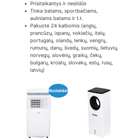
Prisitaikantys ir neslidūs
Tinka batams, sportbačiams,
auliniams batams ir t.t.
Pakuotė 24 kalbomis (anglų,
prancūzų, ispanų, vokiečių, italų,
portugalų, olandų, lenkų, vengrų,
rumunų, danų, švedų, suomių, lietuvių,
norvegų, slovėnų, graikų, čekų,
bulgarų, kroatų, slovakų, estų, rusų,
latvių)
Nuolaida!