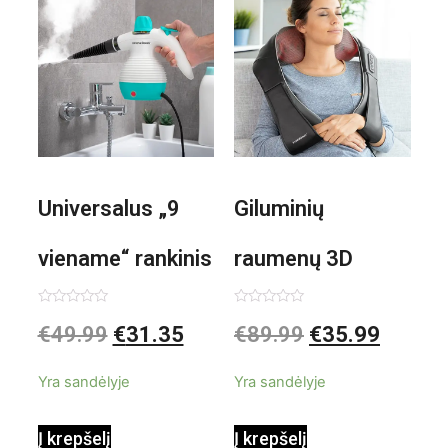
Universalus „9
Giluminių
viename“ rankinis
raumenų 3D
garintuvas su
elektrinis
Įvertinimas:
Įvertinimas:
€
49.99
€
31.35
€
89.99
€
35.99
0
0
iš
iš
priedais Steany
masažuoklis
5
5
Yra sandėlyje
Yra sandėlyje
InnovaGoods
InnovaGoods
Į krepšelį
Į krepšelį