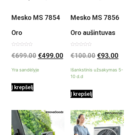
Mesko MS 7854
Mesko MS 7856
Oro
Oro aušintuvas
kondicionierius
be ašmenų 3in1
Įvertinimas:
Įvertinimas:
€
699.00
€
499.00
€
100.00
€
93.00
0
0
iš
iš
9000BTU
5
5
Yra sandėlyje
Išankstinis užsakymas 5-
10 d.d
Į krepšelį
Į krepšelį