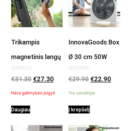
Trikampis
InnovaGoods Box
magnetinis langų
Ø 30 cm 50W
valiklis Klinmag
Baltai pilkas
Įvertinimas:
Įvertinimas:
€
31.30
€
27.30
€
29.90
€
22.90
0
0
iš
iš
InnovaGoods
pastatomas
5
5
Nėra galimybės įsigyti
Yra sandėlyje
ventiliatorius
Daugiau
Į krepšelį