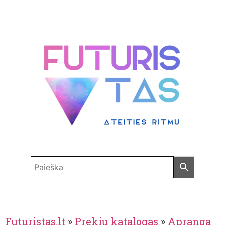
Futuristas.lt
»
Prekių katalogas
»
Apranga