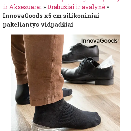
ir Aksesuarai
»
Drabužiai ir avalynė
»
InnovaGoods x5 cm silikoniniai
pakeliantys vidpadžiai