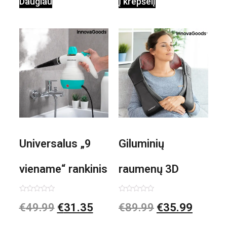
Daugiau
Į krepšelį
Universalus „9
Giluminių
viename“ rankinis
raumenų 3D
garintuvas su
elektrinis
Įvertinimas:
Įvertinimas:
€
49.99
€
31.35
€
89.99
€
35.99
0
0
iš
iš
priedais Steany
masažuoklis
5
5