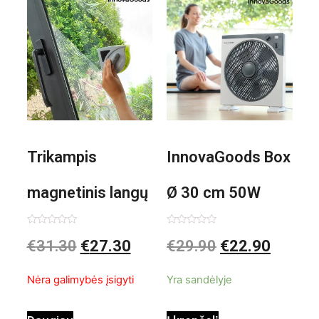
Trikampis
InnovaGoods Box
magnetinis langų
Ø 30 cm 50W
valiklis Klinmag
Baltai pilkas
Įvertinimas:
Įvertinimas:
€
31.30
€
27.30
€
29.90
€
22.90
0
0
iš
iš
InnovaGoods
pastatomas
5
5
Nėra galimybės įsigyti
Yra sandėlyje
ventiliatorius