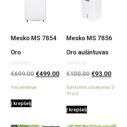
Mesko MS 7854
Mesko MS 7856
Oro
Oro aušintuvas
kondicionierius
be ašmenų 3in1
Įvertinimas:
Įvertinimas:
€
699.00
€
499.00
€
100.00
€
93.00
0
0
iš
iš
9000BTU
5
5
Yra sandėlyje
Išankstinis užsakymas 5-
10 d.d
Į krepšelį
Į krepšelį