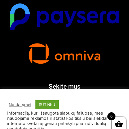
Sekite mus
Nustatymai
SUTINKU
Informaciją, kuri išsaugota slapukų failuose, mes
0
naudojame reklamos ir statistikos tikslu bei siekdami
interneto svetainę geriau pritaikyti prie individualių
naudotojų poreikių. .