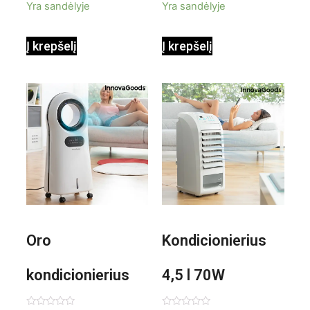
Yra sandėlyje
Yra sandėlyje
InnovaGoods
InnovaGoods
Į krepšelį
Į krepšelį
0,35 L 3 Bar
Shiatsu
1000W
Oro
Kondicionierius
kondicionierius
4,5 l 70W
Evareer
nešiojamas,