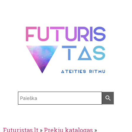
Futuristas.lt
»
Prekių katalogas
»