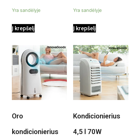
priedais Steany
masažuoklis
5
5
Yra sandėlyje
Yra sandėlyje
InnovaGoods
InnovaGoods
Į krepšelį
Į krepšelį
0,35 L 3 Bar
Shiatsu
1000W
Oro
Kondicionierius
kondicionierius
4,5 l 70W