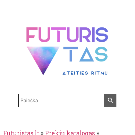
Futuristas.lt
»
Prekių katalogas
»