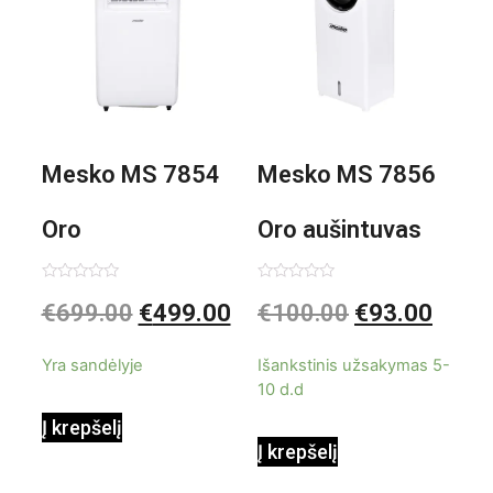
Mesko MS 7854
Mesko MS 7856
Oro
Oro aušintuvas
kondicionierius
be ašmenų 3in1
Įvertinimas:
Įvertinimas:
€
699.00
€
499.00
€
100.00
€
93.00
0
0
iš
iš
9000BTU
5
5
Yra sandėlyje
Išankstinis užsakymas 5-
10 d.d
Į krepšelį
Į krepšelį