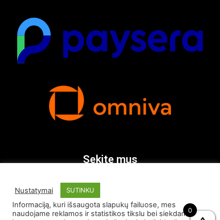
Sekite mus
Nustatymai
SUTINKU
Informaciją, kuri išsaugota slapukų failuose, mes
0
naudojame reklamos ir statistikos tikslu bei siekdami