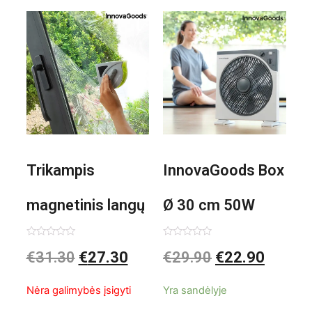
Trikampis
InnovaGoods Box
magnetinis langų
Ø 30 cm 50W
valiklis Klinmag
Baltai pilkas
Įvertinimas:
Įvertinimas:
€
31.30
€
27.30
€
29.90
€
22.90
0
0
iš
iš
InnovaGoods
pastatomas
5
5
Nėra galimybės įsigyti
Yra sandėlyje
ventiliatorius