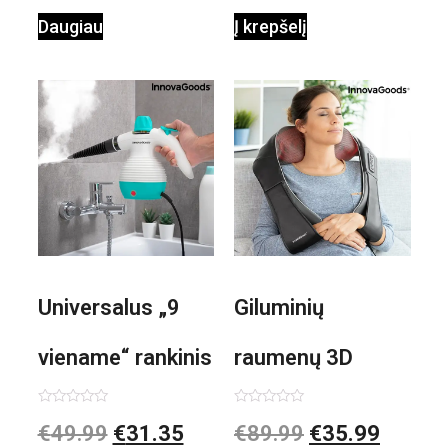
Daugiau
Į krepšelį
Universalus „9
Giluminių
viename“ rankinis
raumenų 3D
garintuvas su
elektrinis
Įvertinimas:
Įvertinimas:
€
49.99
€
31.35
€
89.99
€
35.99
0
0
iš
iš