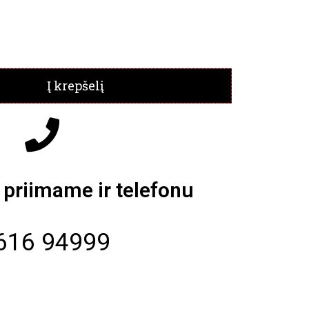
Į krepšelį
priimame ir telefonu
616 94999