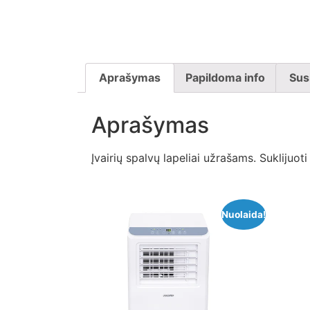
Aprašymas
Papildoma info
Sus
Aprašymas
Įvairių spalvų lapeliai užrašams. Suklijuo
Nuolaida!