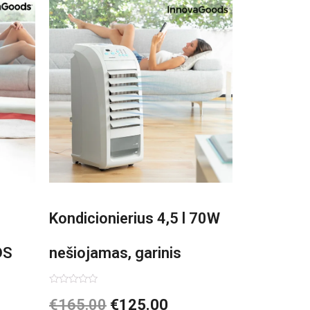
Kondicionierius 4,5 l 70W
DS
nešiojamas, garinis
asis,
Įvertinimas:
€
165.00
€
125.00
0