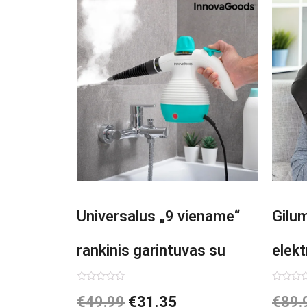
Universalus „9 viename“
Gilu
rankinis garintuvas su
elekt
priedais Steany
Inno
Įvertinimas:
Įvertin
€
49.99
€
31.35
€
89.
0
0