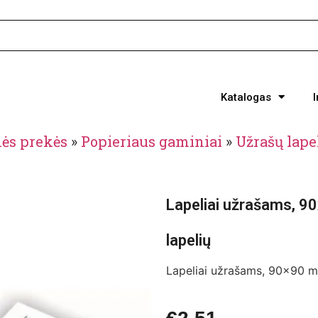
Katalogas
nės prekės
»
Popieriaus gaminiai
»
Užrašų lape
Lapeliai užrašams, 90
lapelių
Lapeliai užrašams, 90×90 mm,