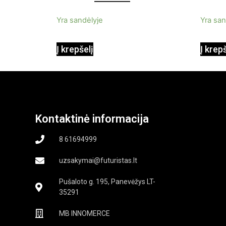
iš
iš
InnovaGoods 0,35 L 3 Bar
5
5
Yra sandėlyje
Yra san
1000W
Į krepšelį
Į krep
Kontaktinė informacija
8 61694999
uzsakymai@futuristas.lt
Pušaloto g. 195, Panevėžys LT-
35291
MB INNOMERCE