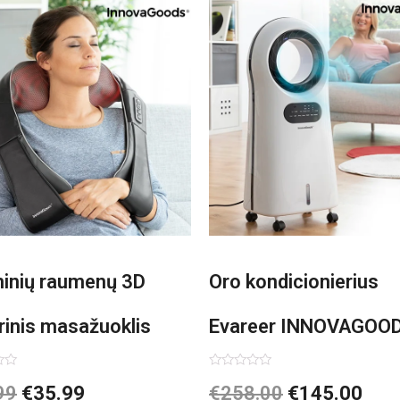
minių raumenų 3D
Oro kondicionierius
rinis masažuoklis
Evareer INNOVAGOO
vaGoods Shiatsu
90W mobilus, garinam
imas:
Įvertinimas:
99
€
35.99
€
258.00
€
145.00
0