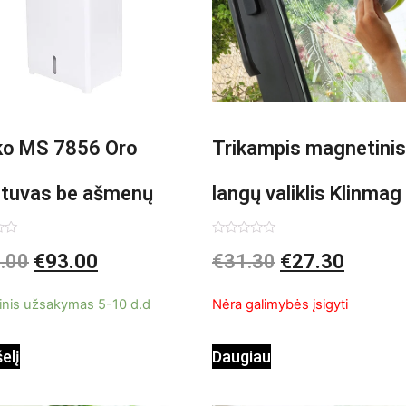
o MS 7856 Oro
Trikampis magnetinis
ntuvas be ašmenų
langų valiklis Klinmag
InnovaGoods
imas:
Įvertinimas:
.00
€
93.00
€
31.30
€
27.30
0
iš
5
inis užsakymas 5-10 d.d
Nėra galimybės įsigyti
šelį
Daugiau