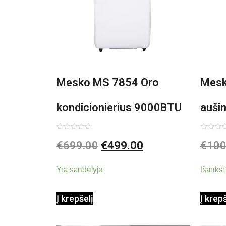
Mesko MS 7854 Oro
Mesk
kondicionierius 9000BTU
auši
3in1
Įvertinimas:
Įvertin
€
699.00
€
499.00
€
100
0
0
iš
iš
5
5
Yra sandėlyje
Išankst
Į krepšelį
Į krep