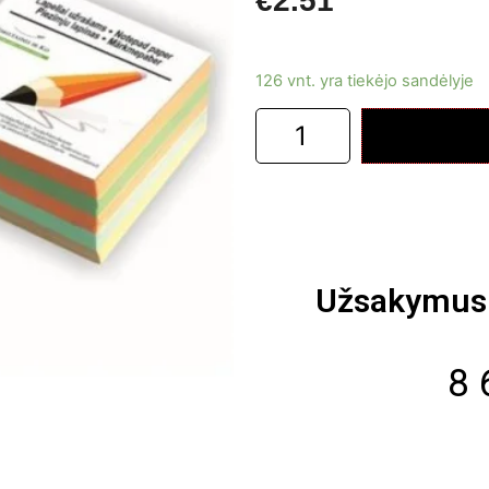
€
2.51
126 vnt. yra tiekėjo sandėlyje
Užsakymus 
8 