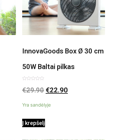
InnovaGoods Box Ø 30 cm
50W Baltai pilkas
pastatomas ventiliatorius
Įvertinimas:
€
29.90
€
22.90
0
iš
5
Yra sandėlyje
Į krepšelį