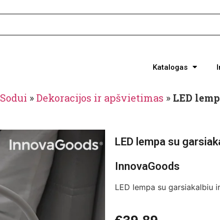
Katalogas
Sodui
»
Dekoracijos ir apšvietimas
»
LED lempa
LED lempa su garsiakal
InnovaGoods
LED lempa su garsiakalbiu i