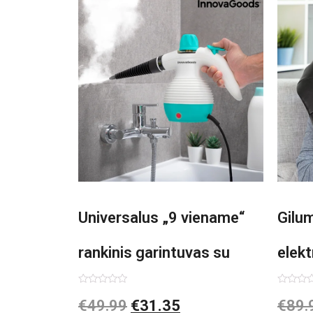
Universalus „9 viename“
Gilu
rankinis garintuvas su
elekt
priedais Steany
Inno
Įvertinimas:
Įvertin
€
49.99
€
31.35
€
89.
0
0
iš
iš