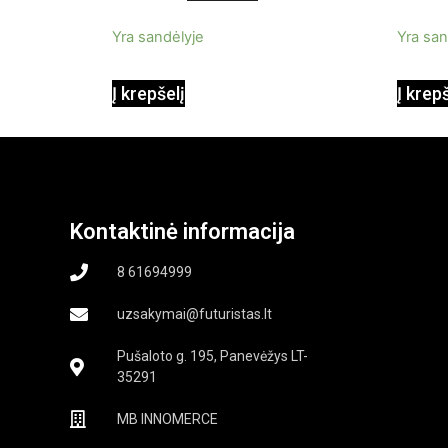
InnovaGoods 0,35 L 3 Bar
5
5
Yra sandėlyje
Yra san
1000W
Į krepšelį
Į krep
Kontaktinė informacija
8 61694999
uzsakymai@futuristas.lt
Pušaloto g. 195, Panevėžys LT-
35291
MB INNOMERCE