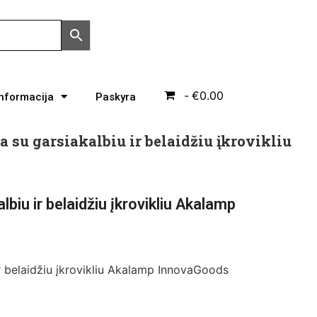
€0.00
Informacija
Paskyra
 su garsiakalbiu ir belaidžiu įkrovikliu
biu ir belaidžiu įkrovikliu Akalamp
r belaidžiu įkrovikliu Akalamp InnovaGoods