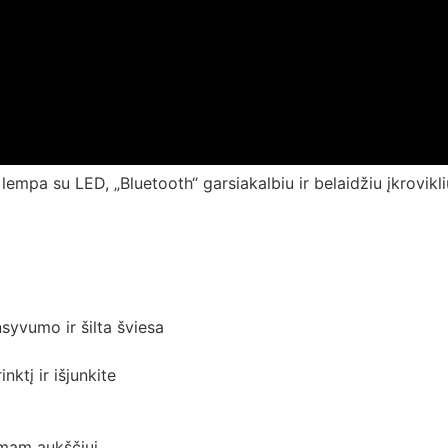
 lempa su LED, „Bluetooth“ garsiakalbiu ir belaidžiu įkrovikli
nsyvumo ir šilta šviesa
nktį ir išjunkite
rimam aukščiui