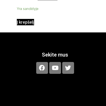
5
Yra sandėlyje
Į krepšelį
Sekite mus