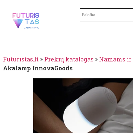
Futuristas.lt
»
Prekių katalogas
»
Namams ir 
Akalamp InnovaGoods