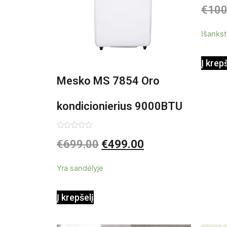
Įvertin
€
100
0
iš
5
Išankst
Į krep
Mesko MS 7854 Oro
kondicionierius 9000BTU
Įvertinimas:
€
699.00
€
499.00
0
iš
5
Yra sandėlyje
Į krepšelį