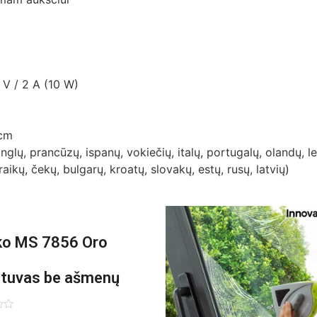
5 V / 2 A (10 W)
 cm
nglų, prancūzų, ispanų, vokiečių, italų, portugalų, olandų, 
aikų, čekų, bulgarų, kroatų, slovakų, estų, rusų, latvių)
o MS 7856 Oro
ntuvas be ašmenų