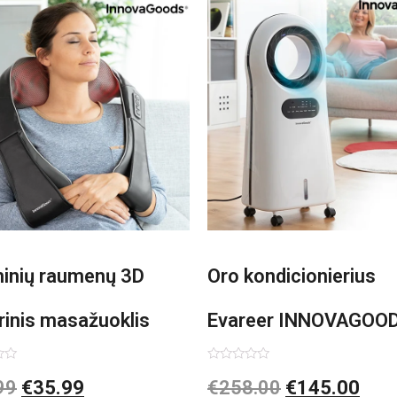
minių raumenų 3D
Oro kondicionierius
rinis masažuoklis
Evareer INNOVAGOO
vaGoods Shiatsu
90W mobilus, garinam
imas:
Įvertinimas:
99
€
35.99
€
258.00
€
145.00
0
iš