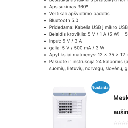
Apsisukimas 360º
Vertikali apšvietimo padėtis
Bluetooth 5.0
Pridedama: Kabelis USB į mikro USB
Belaidis kroviklis: 5 V / 1 A (5 W) – 
Input: 5 V / 3 A
galia: 5 V / 500 mA / 3 W
Apytiksliai matmenys: 12 x 35 x 12
Pakuotė ir instrukcija 24 kalbomis (a
suomių, lietuvių, norvegų, slovėnų, gr
Nuolaida!
Mesk
auši
3in1