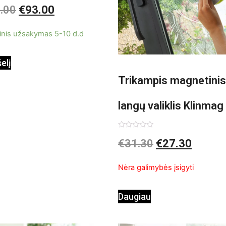
imas:
.00
€
93.00
inis užsakymas 5-10 d.d
šelį
Trikampis magnetinis
langų valiklis Klinmag
InnovaGoods
Įvertinimas:
€
31.30
€
27.30
0
iš
5
Nėra galimybės įsigyti
Daugiau