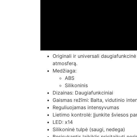
Originali ir universali daugiafunkcinė
atmosferą.
Medžiaga:
ABS
Silikoninis
Dizainas: Daugiafunkciniai
Gaismas režīmi: Balta, vidutinio inte
Reguliuojamas intensyvumas
Lietimo kontrolė: Įjunkite šviesos pari
LED: x14
Silikoninė tulpė (saugi, nedega)
Besisukantis laikiklis prisitaikyti no