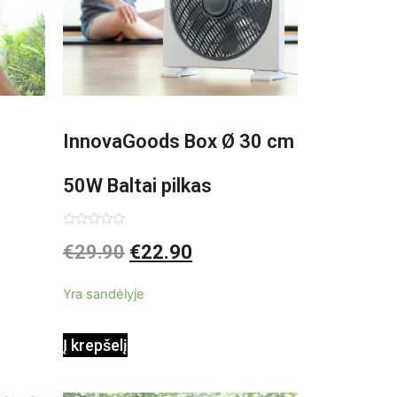
InnovaGoods Box Ø 30 cm
50W Baltai pilkas
pastatomas ventiliatorius
Įvertinimas:
€
29.90
€
22.90
0
iš
5
Yra sandėlyje
Į krepšelį