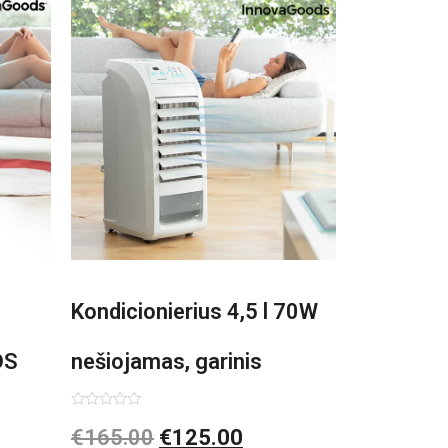
Kondicionierius 4,5 l 70W
DS
nešiojamas, garinis
asis,
Įvertinimas:
€
165.00
€
125.00
0
iš