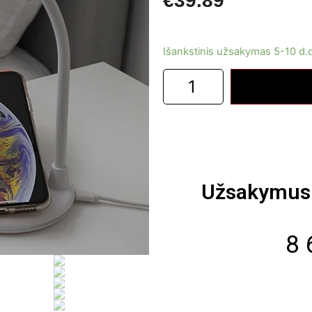
€
39.89
Išankstinis užsakymas 5-10 d.
Užsakymus 
8 