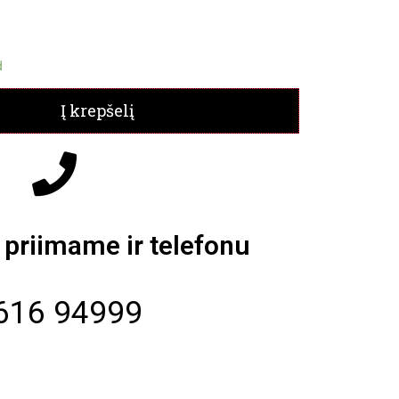
d
Į krepšelį
priimame ir telefonu
616 94999