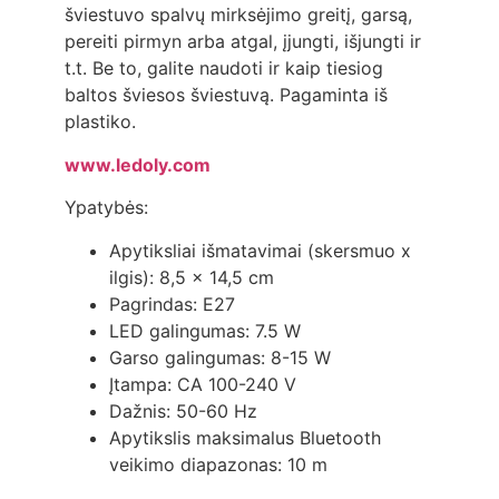
šviestuvo spalvų mirksėjimo greitį, garsą,
pereiti pirmyn arba atgal, įjungti, išjungti ir
t.t. Be to, galite naudoti ir kaip tiesiog
baltos šviesos šviestuvą. Pagaminta iš
plastiko.
www.ledoly.com
Ypatybės:
Apytiksliai išmatavimai (skersmuo x
ilgis): 8,5 x 14,5 cm
Pagrindas: E27
LED galingumas: 7.5 W
Garso galingumas: 8-15 W
Įtampa: CA 100-240 V
Dažnis: 50-60 Hz
Apytikslis maksimalus Bluetooth
veikimo diapazonas: 10 m