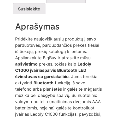
Susisiekite
Aprašymas
Pridėkite naujoviškiausių produktų į savo
parduotuvės, parduodančios prekes tiesiai
iš tiekėjų, prekių katalogą klientams.
Apsilankykite BigBuy ir atraskite mūsų
apšvietimo
prekes, tokias kaip
Ledoly
C1000
įvairiaspalvis Bluetooth
LED
šviestuvas su garsiakalbiu
. Jums tereikia
aktyvinti
Bluetooth
funkciją iš savo
telefono arba planšetės ir galėsite mėgautis
muzika bei daugybe spalvų. Su nuotolinio
valdymo pulteliu (maitinimas dvejomis AAA
baterijomis, neįeina) galėsite kontroliuoti
įvairias Ledoly C1000 funkcijas, pavyzdžiui,