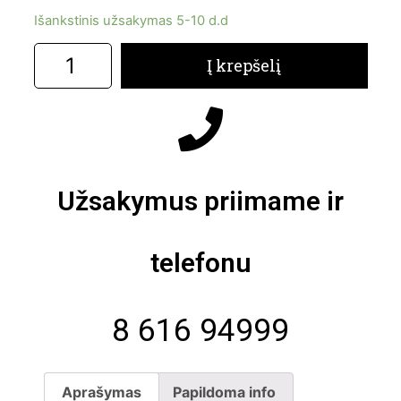
Išankstinis užsakymas 5-10 d.d
Į krepšelį
Užsakymus priimame ir
telefonu
8 616 94999
Aprašymas
Papildoma info