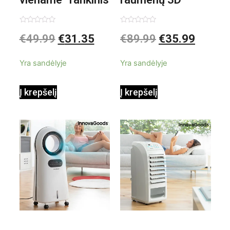
garintuvas su
elektrinis
Įvertinimas:
Įvertinimas:
€
49.99
€
31.35
€
89.99
€
35.99
0
0
iš
iš
priedais Steany
masažuoklis
5
5
Yra sandėlyje
Yra sandėlyje
InnovaGoods
InnovaGoods
Į krepšelį
Į krepšelį
0,35 L 3 Bar
Shiatsu
1000W