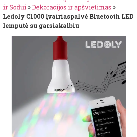
ir Sodui
»
Dekoracijos ir apšvietimas
»
Ledoly C1000 įvairiaspalvė Bluetooth LED
lemputė su garsiakalbiu