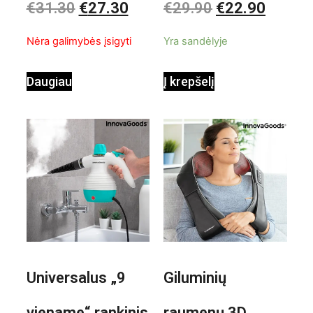
€
31.30
€
27.30
€
29.90
€
22.90
0
0
iš
iš
InnovaGoods
pastatomas
5
5
Nėra galimybės įsigyti
Yra sandėlyje
ventiliatorius
Daugiau
Į krepšelį
Universalus „9
Giluminių
viename“ rankinis
raumenų 3D