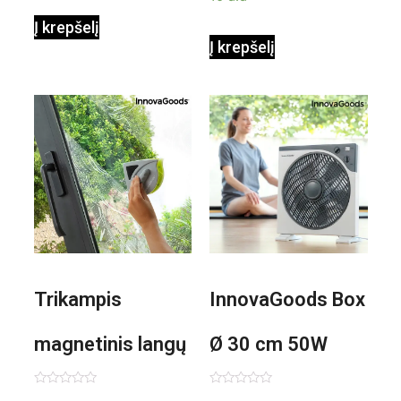
Į krepšelį
Į krepšelį
Trikampis
InnovaGoods Box
magnetinis langų
Ø 30 cm 50W
valiklis Klinmag
Baltai pilkas
Įvertinimas:
Įvertinimas: