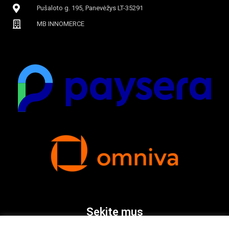
Pušaloto g. 195, Panevėžys LT-35291
MB INNOMERCE
Sekite mus