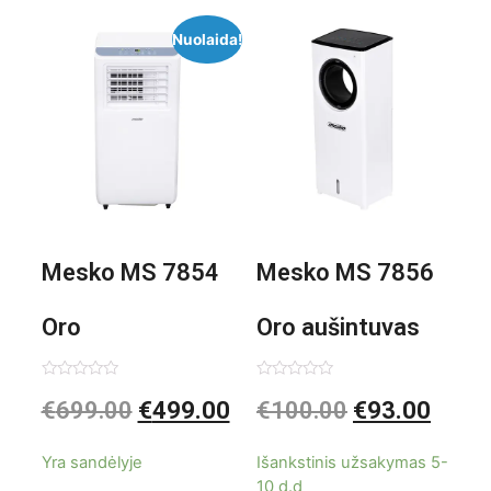
Nuolaida!
Mesko MS 7854
Mesko MS 7856
Oro
Oro aušintuvas
kondicionierius
be ašmenų 3in1
Įvertinimas:
Įvertinimas:
€
699.00
€
499.00
€
100.00
€
93.00
0
0
iš
iš
9000BTU
5
5
Yra sandėlyje
Išankstinis užsakymas 5-
10 d.d