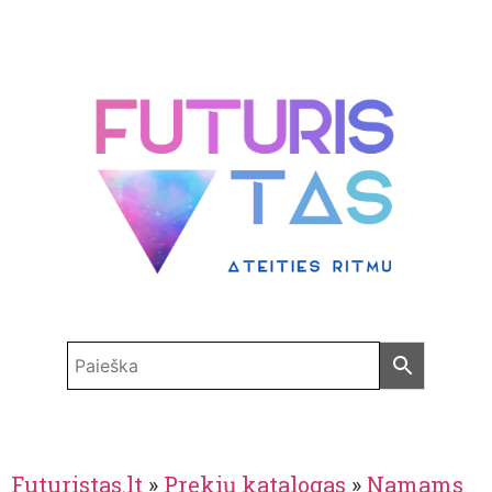
Futuristas.lt
»
Prekių katalogas
»
Namams