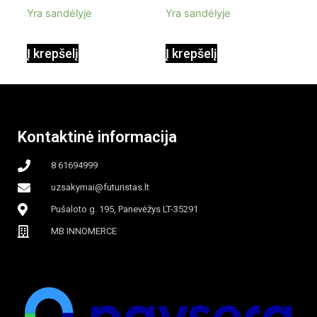
Yra sandėlyje
Yra sandėlyje
90W mobilus,
Į krepšelį
Į krepšelį
garinamasis,
beašmenis, LED
Kontaktinė informacija
apšvietimas
8 61694999
uzsakymai@futuristas.lt
Pušaloto g. 195, Panevėžys LT-35291
MB INNOMERCE