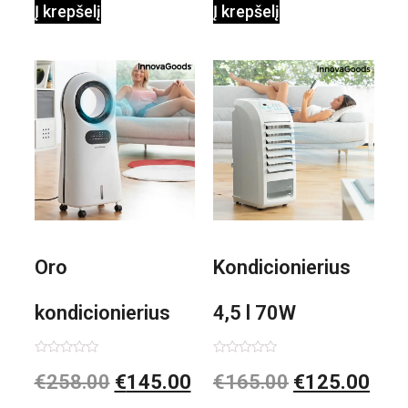
Į krepšelį
Į krepšelį
0,35 L 3 Bar
Shiatsu
1000W
Oro
Kondicionierius
kondicionierius
4,5 l 70W
Evareer
nešiojamas,
Įvertinimas:
Įvertinimas:
€
258.00
€
145.00
€
165.00
€
125.00
0
0
iš
iš
INNOVAGOODS
garinis
5
5