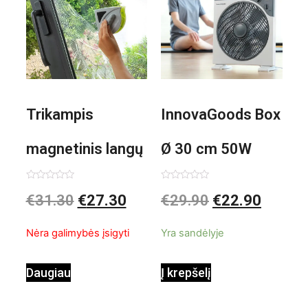
Trikampis
InnovaGoods Box
magnetinis langų
Ø 30 cm 50W
valiklis Klinmag
Baltai pilkas
Įvertinimas:
Įvertinimas:
€
31.30
€
27.30
€
29.90
€
22.90
0
0
iš
iš
InnovaGoods
pastatomas
5
5
Nėra galimybės įsigyti
Yra sandėlyje
ventiliatorius
Daugiau
Į krepšelį