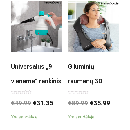
Universalus „9
Giluminių
viename“ rankinis
raumenų 3D
garintuvas su
elektrinis
Įvertinimas:
Įvertinimas:
€
49.99
€
31.35
€
89.99
€
35.99
0
0
iš
iš
priedais Steany
masažuoklis
5
5
Yra sandėlyje
Yra sandėlyje
InnovaGoods
InnovaGoods