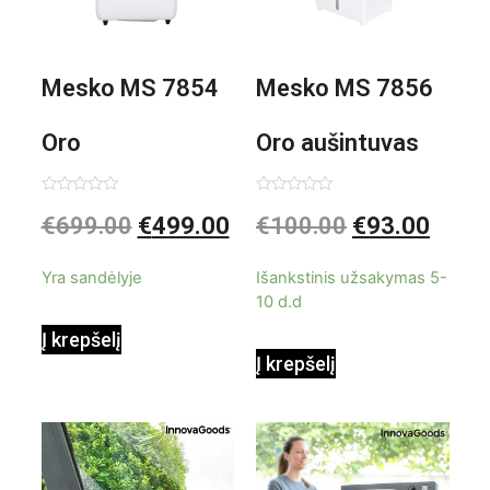
Mesko MS 7854
Mesko MS 7856
Oro
Oro aušintuvas
kondicionierius
be ašmenų 3in1
Įvertinimas:
Įvertinimas:
€
699.00
€
499.00
€
100.00
€
93.00
0
0
iš
iš
9000BTU
5
5
Yra sandėlyje
Išankstinis užsakymas 5-
10 d.d
Į krepšelį
Į krepšelį