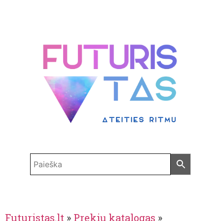
Futuristas.lt
»
Prekių katalogas
»