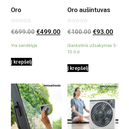
Oro
Oro aušintuvas
kondicionierius
be ašmenų 3in1
Įvertinimas:
Įvertinimas:
€
699.00
€
499.00
€
100.00
€
93.00
0
0
iš
iš
9000BTU
5
5
Yra sandėlyje
Išankstinis užsakymas 5-
10 d.d
Į krepšelį
Į krepšelį