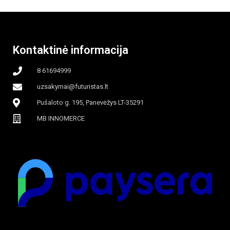
beašmenis, LED
Kontaktinė informacija
apšvietimas
8 61694999
uzsakymai@futuristas.lt
Pušaloto g. 195, Panevėžys LT-35291
MB INNOMERCE