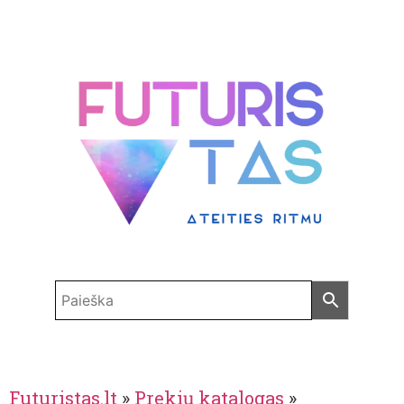
Futuristas.lt
»
Prekių katalogas
»