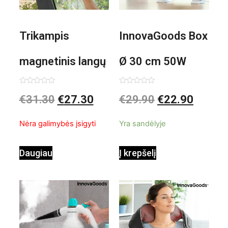
Trikampis
InnovaGoods Box
magnetinis langų
Ø 30 cm 50W
valiklis Klinmag
Baltai pilkas
Įvertinimas:
Įvertinimas:
€
31.30
€
27.30
€
29.90
€
22.90
0
0
iš
iš
InnovaGoods
pastatomas
5
5
Nėra galimybės įsigyti
Yra sandėlyje
ventiliatorius
Daugiau
Į krepšelį