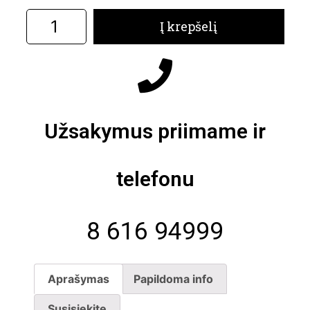
Į krepšelį
Užsakymus priimame ir
telefonu
8 616 94999
Aprašymas
Papildoma info
Susisiekite