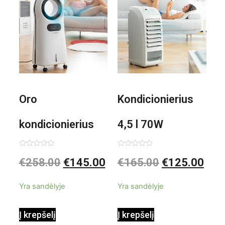
Oro
Kondicionierius
kondicionierius
4,5 l 70W
Evareer
nešiojamas,
Įvertinimas:
Įvertinimas:
€
258.00
€
145.00
€
165.00
€
125.00
0
0
iš
iš
INNOVAGOODS
garinis
5
5
Yra sandėlyje
Yra sandėlyje
90W mobilus,
Į krepšelį
Į krepšelį
garinamasis,