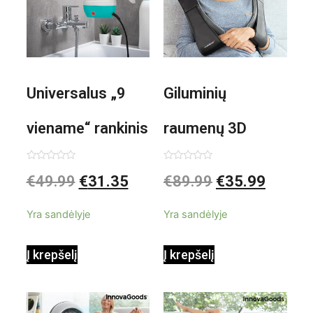
Universalus „9
Giluminių
viename“ rankinis
raumenų 3D
garintuvas su
elektrinis
Įvertinimas:
Įvertinimas:
€
49.99
€
31.35
€
89.99
€
35.99
0
0
iš
iš
priedais Steany
masažuoklis
5
5
Yra sandėlyje
Yra sandėlyje
InnovaGoods
InnovaGoods
Į krepšelį
Į krepšelį
0,35 L 3 Bar
Shiatsu
1000W