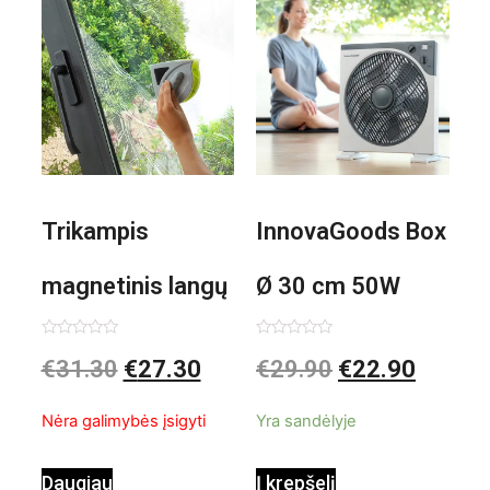
Trikampis
InnovaGoods Box
magnetinis langų
Ø 30 cm 50W
valiklis Klinmag
Baltai pilkas
Įvertinimas:
Įvertinimas:
€
31.30
€
27.30
€
29.90
€
22.90
0
0
iš
iš
InnovaGoods
pastatomas
5
5
Nėra galimybės įsigyti
Yra sandėlyje
ventiliatorius
Daugiau
Į krepšelį