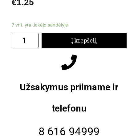
€
1.25
7 vnt. yra tiekėjo sandėlyje
Į krepšelį
Užsakymus priimame ir
telefonu
8 616 94999