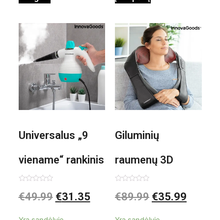
Universalus „9
Giluminių
viename“ rankinis
raumenų 3D
garintuvas su
elektrinis
Įvertinimas:
Įvertinimas:
€
49.99
€
31.35
€
89.99
€
35.99
0
0
iš
iš
priedais Steany
masažuoklis
5
5