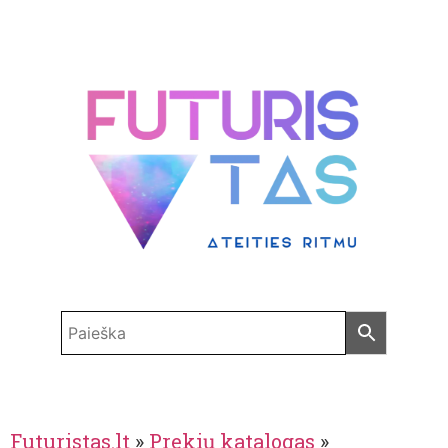
Futuristas.lt
»
Prekių katalogas
»