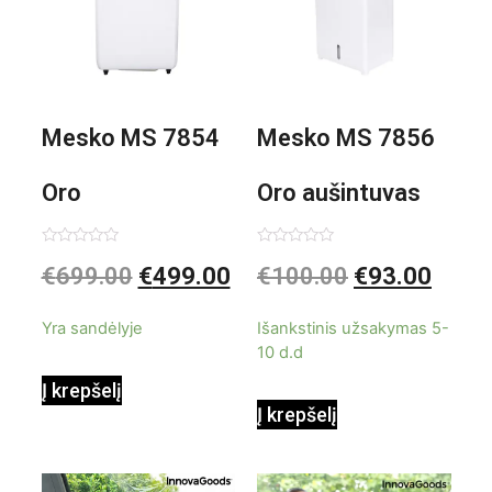
Mesko MS 7854
Mesko MS 7856
Oro
Oro aušintuvas
kondicionierius
be ašmenų 3in1
Įvertinimas:
Įvertinimas:
€
699.00
€
499.00
€
100.00
€
93.00
0
0
iš
iš
9000BTU
5
5
Yra sandėlyje
Išankstinis užsakymas 5-
10 d.d
Į krepšelį
Į krepšelį