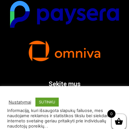
Sekite mus
Nustatymai
SUTINKU
Informaciją, kuri išsaugota slapukų failuose, mes
0
naudojame reklamos ir statistikos tikslu bei siekdami
interneto svetainę geriau pritaikyti prie individualių
naudotojų poreikių. .
© Visos teisės saugomos 2026