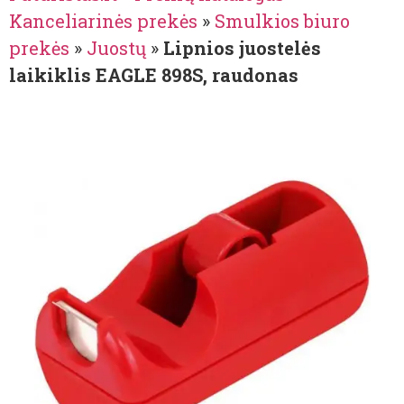
Kanceliarinės prekės
»
Smulkios biuro
prekės
»
Juostų
»
Lipnios juostelės
laikiklis EAGLE 898S, raudonas