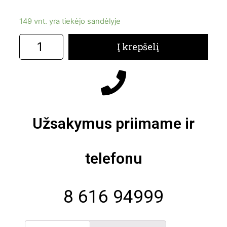
149 vnt. yra tiekėjo sandėlyje
Į krepšelį
Užsakymus priimame ir
telefonu
8 616 94999