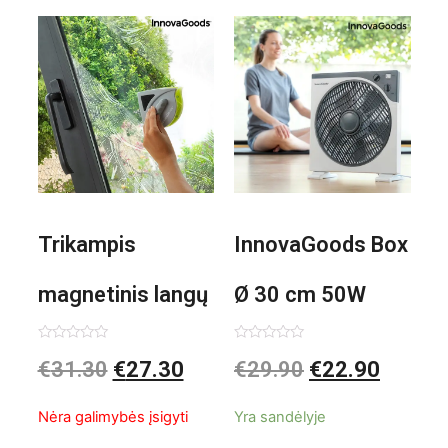
Trikampis
InnovaGoods Box
magnetinis langų
Ø 30 cm 50W
valiklis Klinmag
Baltai pilkas
Įvertinimas:
Įvertinimas:
€
31.30
€
27.30
€
29.90
€
22.90
0
0
iš
iš
InnovaGoods
pastatomas
5
5
Nėra galimybės įsigyti
Yra sandėlyje
ventiliatorius