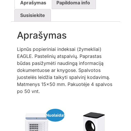
Aprašymas
Papildoma info
Susisiekite
Aprašymas
Lipnūs popieriniai indeksai (žymekliai)
EAGLE. Pastelinių atspalvių. Paprastas
būdas pasižymėti naudingą informaciją
dokumentuose ar knygose. Spalvotos
juostelės leidžia taikyti spalvinį kodavimą.
Matmenys 15×50 mm. Pakuotėje 4 spalvos
po 50 vnt.
Nuolaida!