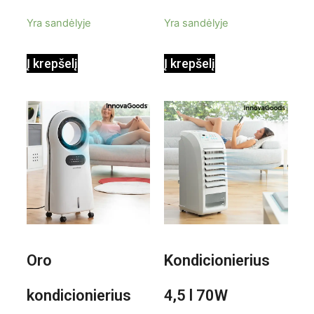
priedais Steany
masažuoklis
5
5
Yra sandėlyje
Yra sandėlyje
InnovaGoods
InnovaGoods
Į krepšelį
Į krepšelį
0,35 L 3 Bar
Shiatsu
1000W
Oro
Kondicionierius
kondicionierius
4,5 l 70W