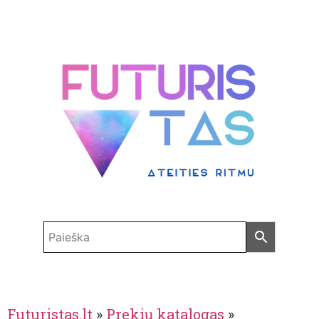
Futuristas.lt
»
Prekių katalogas
»