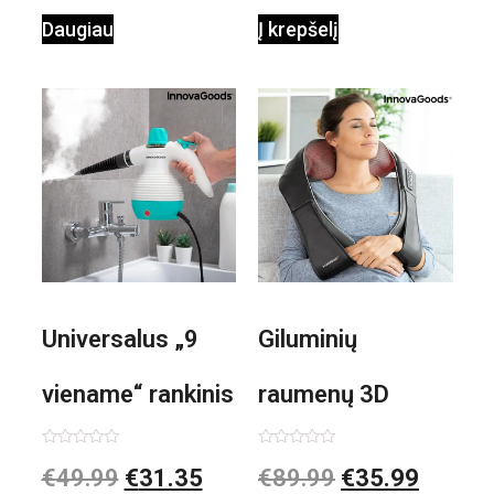
Daugiau
Į krepšelį
Universalus „9
Giluminių
viename“ rankinis
raumenų 3D
garintuvas su
elektrinis
Įvertinimas:
Įvertinimas:
€
49.99
€
31.35
€
89.99
€
35.99
0
0
iš
iš