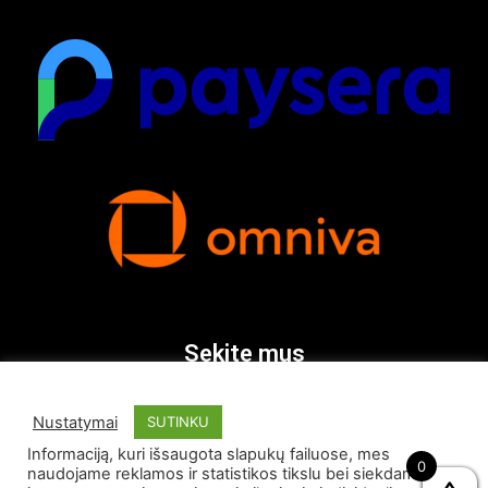
Sekite mus
Nustatymai
SUTINKU
Informaciją, kuri išsaugota slapukų failuose, mes
0
naudojame reklamos ir statistikos tikslu bei siekdami