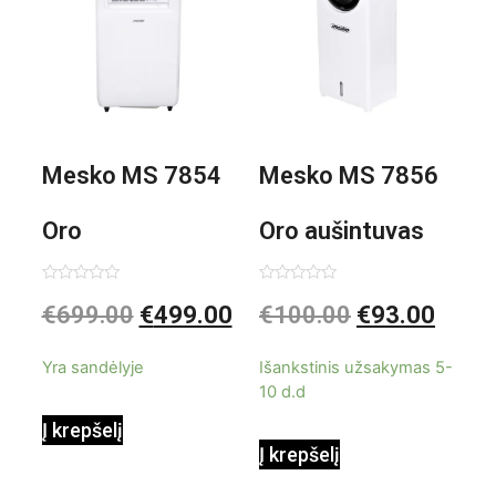
Mesko MS 7854
Mesko MS 7856
Oro
Oro aušintuvas
kondicionierius
be ašmenų 3in1
Įvertinimas:
Įvertinimas:
€
699.00
€
499.00
€
100.00
€
93.00
0
0
iš
iš
9000BTU
5
5
Yra sandėlyje
Išankstinis užsakymas 5-
10 d.d
Į krepšelį
Į krepšelį