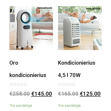
1000W
Oro
Kondicionierius
kondicionierius
4,5 l 70W
Evareer
nešiojamas,
Įvertinimas:
Įvertinimas:
€
258.00
€
145.00
€
165.00
€
125.00
0
0
iš
iš
INNOVAGOODS
garinis
5
5
Yra sandėlyje
Yra sandėlyje