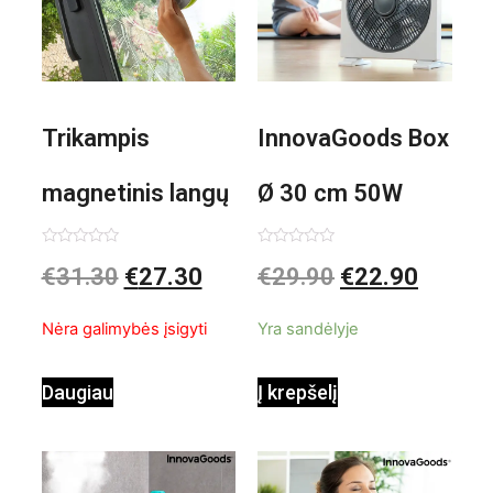
Trikampis
InnovaGoods Box
magnetinis langų
Ø 30 cm 50W
valiklis Klinmag
Baltai pilkas
Įvertinimas:
Įvertinimas:
€
31.30
€
27.30
€
29.90
€
22.90
0
0
iš
iš
InnovaGoods
pastatomas
5
5
Nėra galimybės įsigyti
Yra sandėlyje
ventiliatorius
Daugiau
Į krepšelį