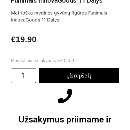
Funimals InnovaGoods 11 Dalys
Matrioška medinės gyvūnų figūros Funimals
InnovaGoods 11 Dalys
€
19.90
Išankstinis užsakymas 5-10 d.d
Į krepšelį
Užsakymus priimame ir