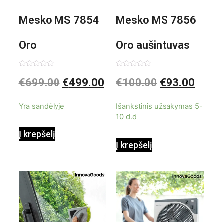
Mesko MS 7854
Mesko MS 7856
Oro
Oro aušintuvas
kondicionierius
be ašmenų 3in1
Įvertinimas:
Įvertinimas:
€
699.00
€
499.00
€
100.00
€
93.00
0
0
iš
iš
9000BTU
5
5
Yra sandėlyje
Išankstinis užsakymas 5-
10 d.d
Į krepšelį
Į krepšelį