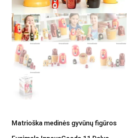
Matrioška medinės gyvūnų figūros