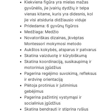
Kiekviena figūra yra mielas mažas
gyvūnėlis, jie įvairių dydžių ir telpa
vienas kitame, kuris yra didesnis, kol
jie visi atsiduria didžiausio viduje
Pridedama: 6 gyvūnų figūros
Medžiaga: Medžio
Novatoriškas dizainas, įkvėptas
Montessori mokymosi metodo
Aukštos kokybės, atsparus ir patvarus
Skatina vaizduotę ir kūrybiškumą
Skatina koordinaciją, susikaupimą ir
motorinius įgūdžius
Pagerina regėjimo suvokimą, refleksus
ir erdvinę orientaciją
Plėtoja protinius ir jutiminius
gebėjimus
Pagerina pažintinį vystymąsi ir
socialinius įgūdžius
Skatina bendrauti ir stiprina ryšius