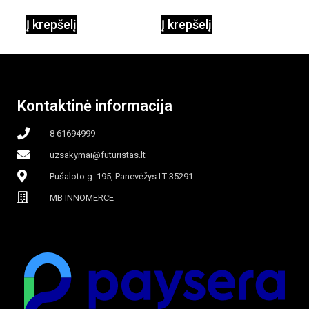
90W mobilus,
Į krepšelį
Į krepšelį
garinamasis,
beašmenis, LED
Kontaktinė informacija
apšvietimas
8 61694999
uzsakymai@futuristas.lt
Pušaloto g. 195, Panevėžys LT-35291
MB INNOMERCE