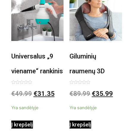
Universalus „9
Giluminių
viename“ rankinis
raumenų 3D
garintuvas su
elektrinis
Įvertinimas:
Įvertinimas:
€
49.99
€
31.35
€
89.99
€
35.99
0
0
iš
iš
priedais Steany
masažuoklis
5
5
Yra sandėlyje
Yra sandėlyje
InnovaGoods
InnovaGoods
Į krepšelį
Į krepšelį
0,35 L 3 Bar
Shiatsu