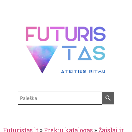
Futuristas.lt
»
Prekių katalogas
»
Žaislai ir