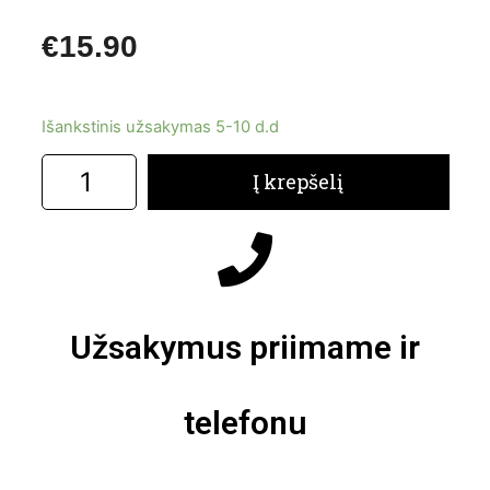
€
15.90
Išankstinis užsakymas 5-10 d.d
Į krepšelį
Užsakymus priimame ir
telefonu