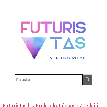
Futuristas.lt
»
Prekių katalogas
»
Žaislai ir