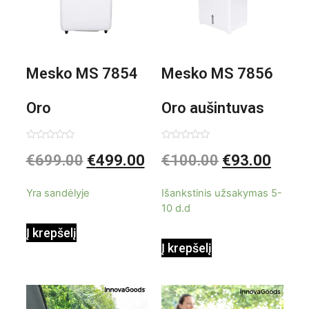
Mesko MS 7854
Mesko MS 7856
Oro
Oro aušintuvas
kondicionierius
be ašmenų 3in1
Įvertinimas:
Įvertinimas:
€
699.00
€
499.00
€
100.00
€
93.00
0
0
iš
iš
9000BTU
5
5
Yra sandėlyje
Išankstinis užsakymas 5-
10 d.d
Į krepšelį
Į krepšelį