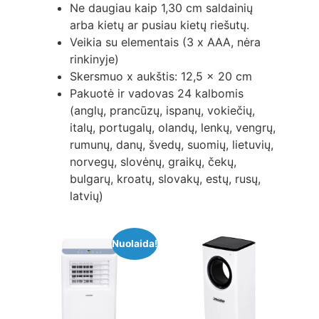
Ne daugiau kaip 1,30 cm saldainių
arba kietų ar pusiau kietų riešutų.
Veikia su elementais (3 x AAA, nėra
rinkinyje)
Skersmuo x aukštis: 12,5 x 20 cm
Pakuotė ir vadovas 24 kalbomis
(anglų, prancūzų, ispanų, vokiečių,
italų, portugalų, olandų, lenkų, vengrų,
rumunų, danų, švedų, suomių, lietuvių,
norvegų, slovėnų, graikų, čekų,
bulgarų, kroatų, slovakų, estų, rusų,
latvių)
Nuolaida!