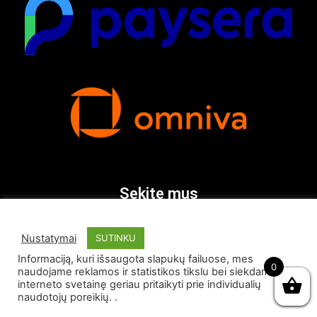
Sekite mus
Nustatymai
SUTINKU
Informaciją, kuri išsaugota slapukų failuose, mes
0
naudojame reklamos ir statistikos tikslu bei siekdami
interneto svetainę geriau pritaikyti prie individualių
naudotojų poreikių. .
© Visos teisės saugomos 2026