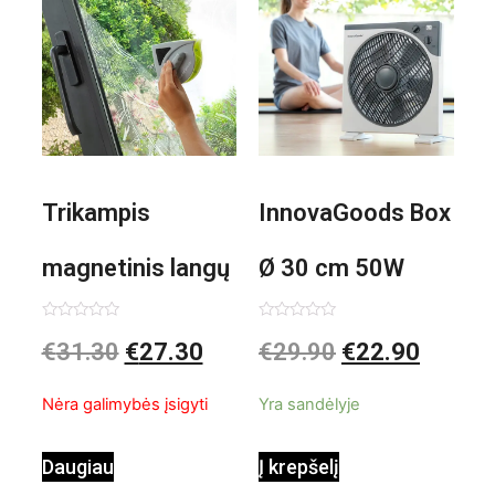
Trikampis
InnovaGoods Box
magnetinis langų
Ø 30 cm 50W
valiklis Klinmag
Baltai pilkas
Įvertinimas:
Įvertinimas:
€
31.30
€
27.30
€
29.90
€
22.90
0
0
iš
iš
InnovaGoods
pastatomas
5
5
Nėra galimybės įsigyti
Yra sandėlyje
ventiliatorius
Daugiau
Į krepšelį