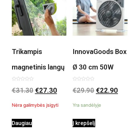
Trikampis
InnovaGoods Box
magnetinis langų
Ø 30 cm 50W
valiklis Klinmag
Baltai pilkas
Įvertinimas:
Įvertinimas:
€
31.30
€
27.30
€
29.90
€
22.90
0
0
iš
iš
InnovaGoods
pastatomas
5
5
Nėra galimybės įsigyti
Yra sandėlyje
ventiliatorius
Daugiau
Į krepšelį