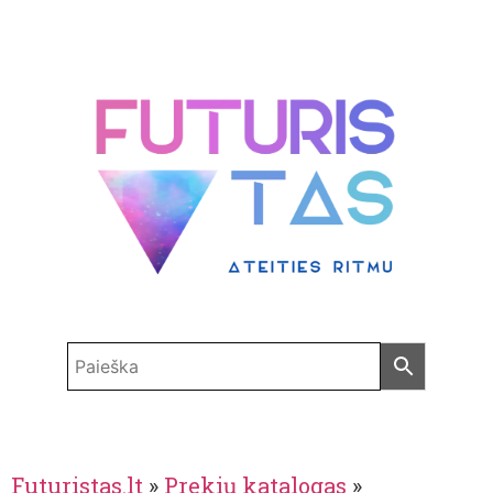
Futuristas.lt
»
Prekių katalogas
»