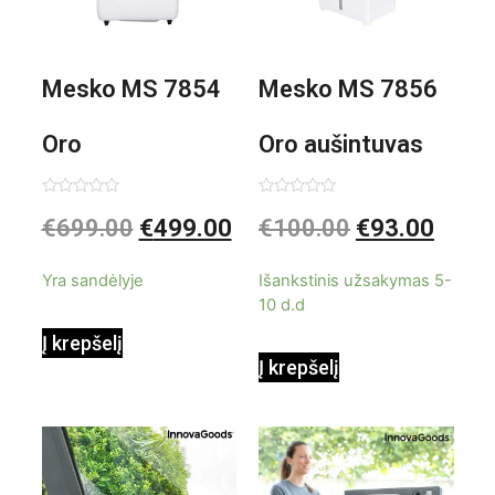
Mesko MS 7854
Mesko MS 7856
Oro
Oro aušintuvas
kondicionierius
be ašmenų 3in1
Įvertinimas:
Įvertinimas:
€
699.00
€
499.00
€
100.00
€
93.00
0
0
iš
iš
9000BTU
5
5
Yra sandėlyje
Išankstinis užsakymas 5-
10 d.d
Į krepšelį
Į krepšelį