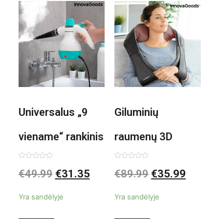
Universalus „9
Giluminių
viename“ rankinis
raumenų 3D
garintuvas su
elektrinis
Įvertinimas:
Įvertinimas:
€
49.99
€
31.35
€
89.99
€
35.99
0
0
iš
iš
priedais Steany
masažuoklis
5
5
Yra sandėlyje
Yra sandėlyje
InnovaGoods
InnovaGoods