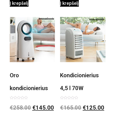
Į krepšelį
Į krepšelį
0,35 L 3 Bar
Shiatsu
1000W
Oro
Kondicionierius
kondicionierius
4,5 l 70W
Evareer
nešiojamas,
Įvertinimas:
Įvertinimas:
€
258.00
€
145.00
€
165.00
€
125.00
0
0
iš
iš
INNOVAGOODS
garinis
5
5