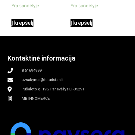
Yra sandėlyje
Yra sandėlyje
90W mobilus,
Į krepšelį
Į krepšelį
garinamasis,
beašmenis, LED
Kontaktinė informacija
apšvietimas
8 61694999
uzsakymai@futuristas.lt
Pušaloto g. 195, Panevėžys LT-35291
MB INNOMERCE