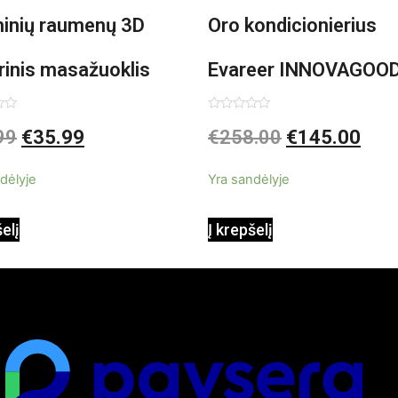
minių raumenų 3D
Oro kondicionierius
rinis masažuoklis
Evareer INNOVAGOO
vaGoods Shiatsu
90W mobilus, garinam
imas:
Įvertinimas:
99
€
35.99
€
258.00
€
145.00
0
iš
beašmenis, LED
5
dėlyje
Yra sandėlyje
apšvietimas
šelį
Į krepšelį