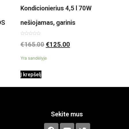
Kondicionierius 4,5 l 70W
DS
nešiojamas, garinis
asis,
Įvertinimas:
€
165.00
€
125.00
0
iš
5
Yra sandėlyje
Į krepšelį
Sekite mus