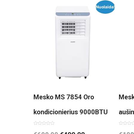
Nuolaida!
Mesko MS 7854 Oro
Mesk
kondicionierius 9000BTU
auši
3in1
Įvertinimas:
Įvertin
0
0