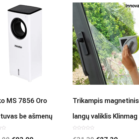
o MS 7856 Oro
Trikampis magnetinis
ntuvas be ašmenų
langų valiklis Klinmag
InnovaGoods
imas:
Įvertinimas:
0