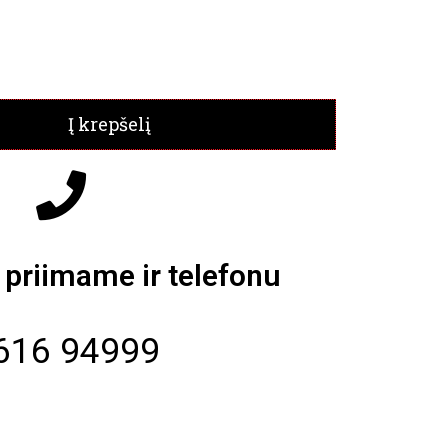
Į krepšelį
priimame ir telefonu
616 94999