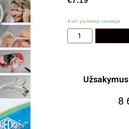
€
7.19
4 vnt. yra tiekėjo sandėlyje
Užsakymus 
8 