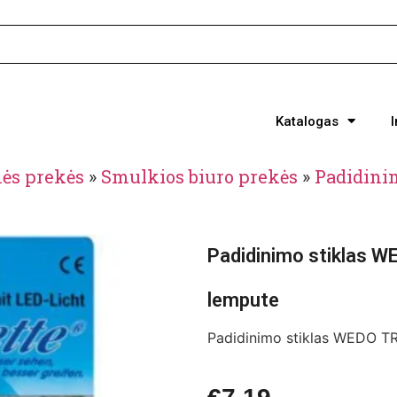
Katalogas
nės prekės
»
Smulkios biuro prekės
»
Padidinim
Padidinimo stiklas W
lempute
Padidinimo stiklas WEDO TR