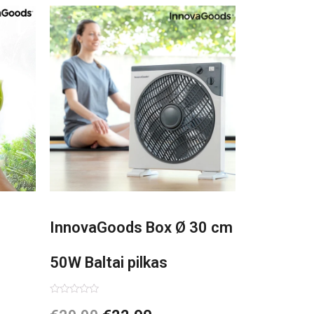
InnovaGoods Box Ø 30 cm
50W Baltai pilkas
pastatomas ventiliatorius
Įvertinimas:
0