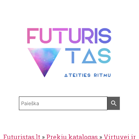
Futuristas.lt
»
Prekių katalogas
»
Virtuvei ir