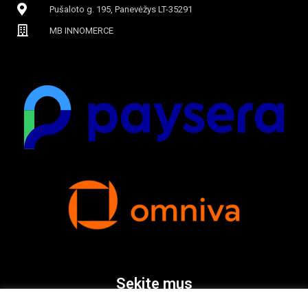
Pušaloto g. 195, Panevėžys LT-35291
MB INNOMERCE
Sekite mus