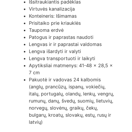
Išsitraukiantis padėklas
Virtuvės kanalizacija
Konteineris: Išimamas
Prisitaiko prie kriauklės
Taupoma erdvė
Patogus ir paprastas naudoti
Lengvas ir ir paprastai valdomas
Lengva išardyti ir valyti
Lengva transportuoti ir laikyti
Apytiksliai matmenys: 41-48 x 28,5 x
7 cm
Pakuotė ir vadovas 24 kalbomis
(anglų, prancūzų, ispanų, vokiečių,
italų, portugalų, olandų, lenkų, vengrų,
rumunų, danų, švedų, suomių, lietuvių,
norvegų, slovėnų, graikų, čekų,
bulgarų, kroatų, slovakų, estų, rusų ir
latvių)