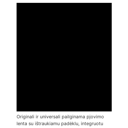
Originali ir universali pailginama pjovimo
lenta su ištraukiamu padėklu, integruotu