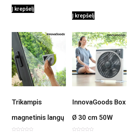
Į krepšelį
Į krepšelį
Trikampis
InnovaGoods Box
magnetinis langų
Ø 30 cm 50W
valiklis Klinmag
Baltai pilkas
Įvertinimas:
Įvertinimas: