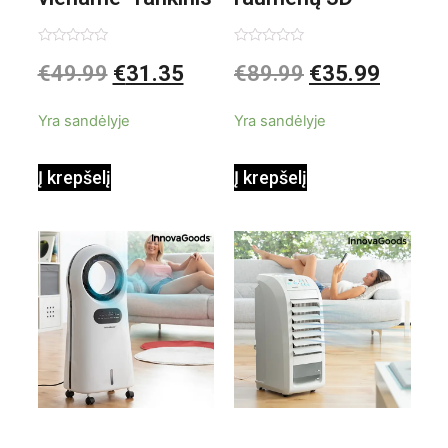
garintuvas su
elektrinis
Įvertinimas:
Įvertinimas:
€
49.99
€
31.35
€
89.99
€
35.99
0
0
iš
iš
priedais Steany
masažuoklis
5
5
Yra sandėlyje
Yra sandėlyje
InnovaGoods
InnovaGoods
Į krepšelį
Į krepšelį
0,35 L 3 Bar
Shiatsu
1000W