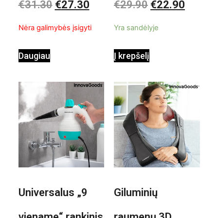
€
31.30
€
27.30
€
29.90
€
22.90
0
0
iš
iš
InnovaGoods
pastatomas
5
5
Nėra galimybės įsigyti
Yra sandėlyje
ventiliatorius
Daugiau
Į krepšelį
Universalus „9
Giluminių
viename“ rankinis
raumenų 3D