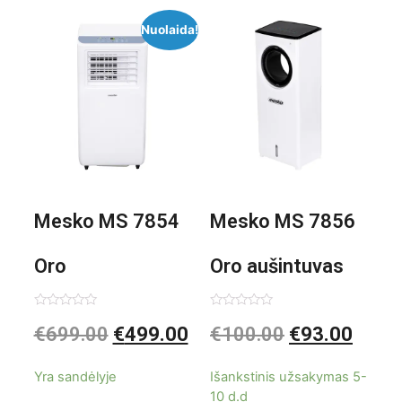
Nuolaida!
Mesko MS 7854
Mesko MS 7856
Oro
Oro aušintuvas
kondicionierius
be ašmenų 3in1
Įvertinimas:
Įvertinimas:
€
699.00
€
499.00
€
100.00
€
93.00
0
0
iš
iš
9000BTU
5
5
Yra sandėlyje
Išankstinis užsakymas 5-
10 d.d