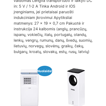
valdomas Lengva transportuoti ir laikyti DC
in: 5 V / 1-2 A Tinka Android ir IOS
įrenginiams, jei prietaisai paruošti
indukciniam įkrovimui Apytiksliai
matmenys: 27 x 19 x 0,7 cm Pakuotė ir
instrukcija 24 kalbomis (anglų, prancūzų,
ispanų, vokiečių, italų, portugalų, olandų,
lenkų, vengrų, rumunų, danų, švedų, suomių,
lietuvių, norvegų, slovėnų, graikų, čekų,
bulgarų, kroatų, slovakų, estų, rusų, latvių)
Nuolaida!