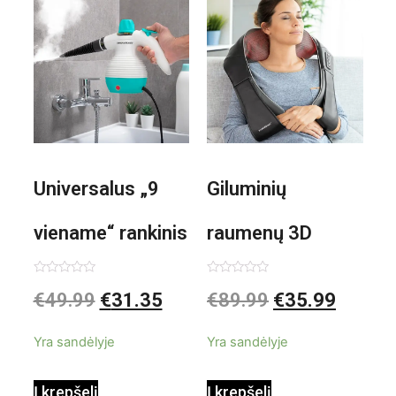
Universalus „9
Giluminių
viename“ rankinis
raumenų 3D
garintuvas su
elektrinis
Įvertinimas:
Įvertinimas:
€
49.99
€
31.35
€
89.99
€
35.99
0
0
iš
iš
priedais Steany
masažuoklis
5
5
Yra sandėlyje
Yra sandėlyje
InnovaGoods
InnovaGoods
Į krepšelį
Į krepšelį