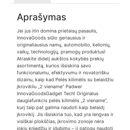
Aprašymas
Jei jus itin domina prietaisų pasaulis,
InnovaGoods siūlo geriausius ir
originaliausius namų, automobilio, kelionių,
vaikų, technologijų, pramogų produktus!
Atraskite didelį aukštos kokybės prekių
asortimentą, kurios išsiskiria savo
funkcionalumu, efektyvumu ir novatorišku
dizainu, kaip kad Pelės kilimėlis su belaidžiu
įkrovikliu „2 viename“ Padwer
InnovaGoodsGadget Tech! Originalus
daugiafunkcis pelės kilimėlis „2 viename“,
kurį taip pat galima naudoti kaip belaidį
įkroviklį. Jis išsiskiria tuo, kad yra lengvas ir
visiškai plokščias, įkrovimo zonoje nėra
jokių kniedžių ir įdubimų – jį patogu naudoti