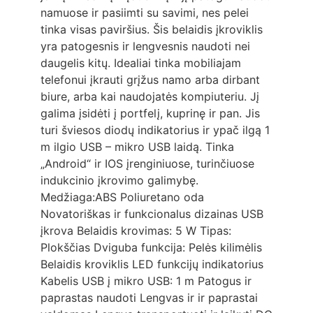
namuose ir pasiimti su savimi, nes pelei
tinka visas paviršius. Šis belaidis įkroviklis
yra patogesnis ir lengvesnis naudoti nei
daugelis kitų. Idealiai tinka mobiliajam
telefonui įkrauti grįžus namo arba dirbant
biure, arba kai naudojatės kompiuteriu. Jį
galima įsidėti į portfelį, kuprinę ir pan. Jis
turi šviesos diodų indikatorius ir ypač ilgą 1
m ilgio USB – mikro USB laidą. Tinka
„Android“ ir IOS įrenginiuose, turinčiuose
indukcinio įkrovimo galimybę.
Medžiaga:ABS Poliuretano oda
Novatoriškas ir funkcionalus dizainas USB
įkrova Belaidis krovimas: 5 W Tipas:
Plokščias Dviguba funkcija: Pelės kilimėlis
Belaidis kroviklis LED funkcijų indikatorius
Kabelis USB į mikro USB: 1 m Patogus ir
paprastas naudoti Lengvas ir ir paprastai