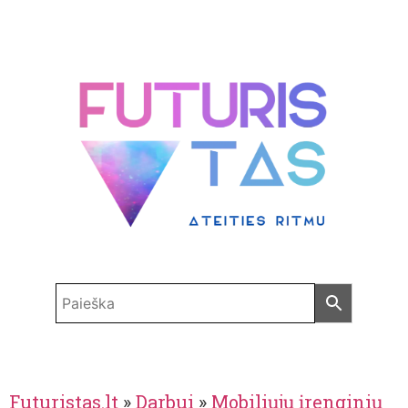
Futuristas.lt
»
Darbui
»
Mobiliųjų įrenginių