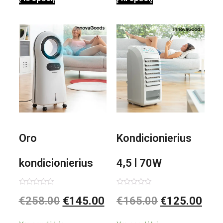
0,35 L 3 Bar
Shiatsu
1000W
Oro
Kondicionierius
kondicionierius
4,5 l 70W
Evareer
nešiojamas,
Įvertinimas:
Įvertinimas:
€
258.00
€
145.00
€
165.00
€
125.00
0
0
iš
iš
INNOVAGOODS
garinis
5
5