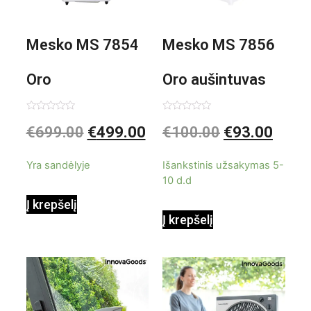
Mesko MS 7854
Mesko MS 7856
Oro
Oro aušintuvas
kondicionierius
be ašmenų 3in1
Įvertinimas:
Įvertinimas:
€
699.00
€
499.00
€
100.00
€
93.00
0
0
iš
iš
9000BTU
5
5
Yra sandėlyje
Išankstinis užsakymas 5-
10 d.d
Į krepšelį
Į krepšelį