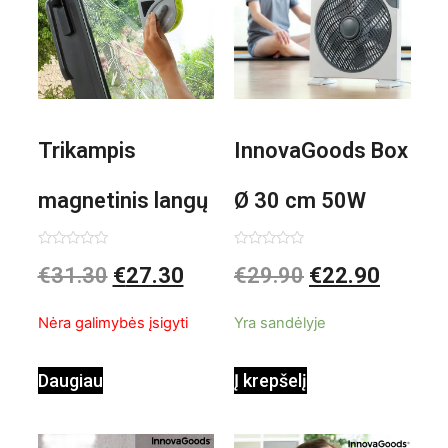
Trikampis
InnovaGoods Box
magnetinis langų
Ø 30 cm 50W
valiklis Klinmag
Baltai pilkas
Įvertinimas:
Įvertinimas:
€
31.30
€
27.30
€
29.90
€
22.90
0
0
iš
iš
InnovaGoods
pastatomas
5
5
Nėra galimybės įsigyti
Yra sandėlyje
ventiliatorius
Daugiau
Į krepšelį