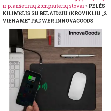
ir planšetinių kompiuterių stovai
»
PELĖS
KILIMĖLIS SU BELAIDŽIU ĮKROVIKLIU „2
VIENAME“ PADWER INNOVAGOODS