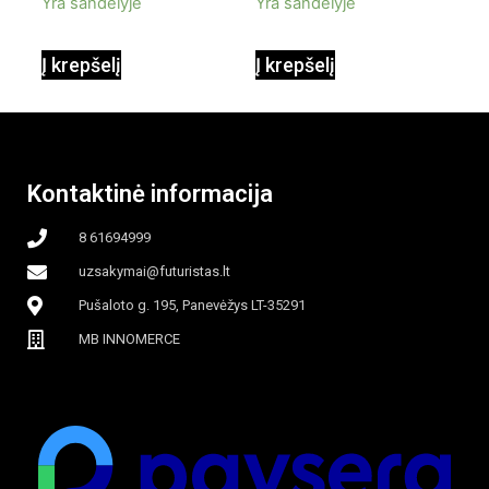
Yra sandėlyje
Yra sandėlyje
90W mobilus,
Į krepšelį
Į krepšelį
garinamasis,
beašmenis, LED
Kontaktinė informacija
apšvietimas
8 61694999
uzsakymai@futuristas.lt
Pušaloto g. 195, Panevėžys LT-35291
MB INNOMERCE