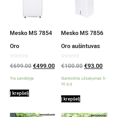
Mesko MS 7854
Mesko MS 7856
Oro
Oro aušintuvas
kondicionierius
be ašmenų 3in1
Įvertinimas:
Įvertinimas:
€
699.00
€
499.00
€
100.00
€
93.00
0
0
iš
iš
9000BTU
5
5
Yra sandėlyje
Išankstinis užsakymas 5-
10 d.d
Į krepšelį
Į krepšelį