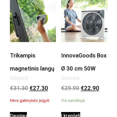
Trikampis
InnovaGoods Box
magnetinis langų
Ø 30 cm 50W
valiklis Klinmag
Baltai pilkas
Įvertinimas:
Įvertinimas:
€
31.30
€
27.30
€
29.90
€
22.90
0
0
iš
iš
InnovaGoods
pastatomas
5
5
Nėra galimybės įsigyti
Yra sandėlyje
ventiliatorius
Daugiau
Į krepšelį