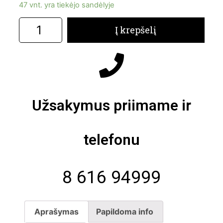
47 vnt. yra tiekėjo sandėlyje
Į krepšelį
Užsakymus priimame ir
telefonu
8 616 94999
Aprašymas
Papildoma info