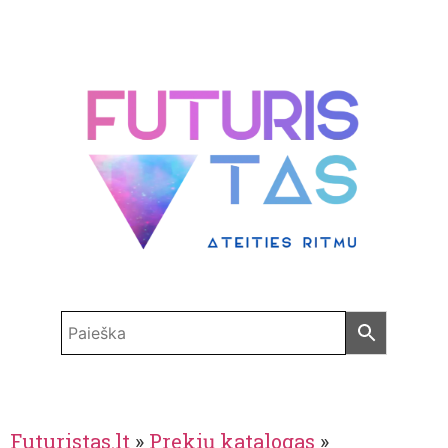
Futuristas.lt
»
Prekių katalogas
»