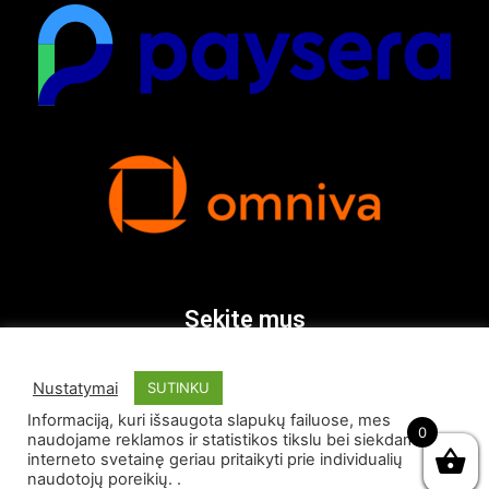
Sekite mus
Nustatymai
SUTINKU
Informaciją, kuri išsaugota slapukų failuose, mes
0
naudojame reklamos ir statistikos tikslu bei siekdami
interneto svetainę geriau pritaikyti prie individualių
naudotojų poreikių. .