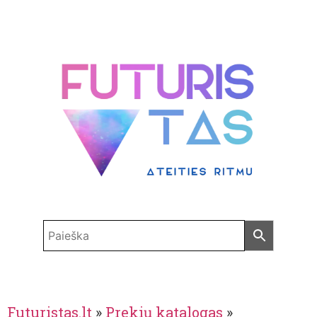
Futuristas.lt
»
Prekių katalogas
»