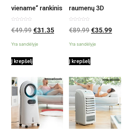
viename“ rankinis
raumenų 3D
garintuvas su
elektrinis
Įvertinimas:
Įvertinimas:
€
49.99
€
31.35
€
89.99
€
35.99
0
0
iš
iš
priedais Steany
masažuoklis
5
5
Yra sandėlyje
Yra sandėlyje
InnovaGoods
InnovaGoods
Į krepšelį
Į krepšelį
0,35 L 3 Bar
Shiatsu
1000W