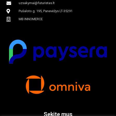
uzsakymai@futuristas.lt
Pušaloto g. 195, Panevėžys LT-35291
MB INNOMERCE
Sekite mus