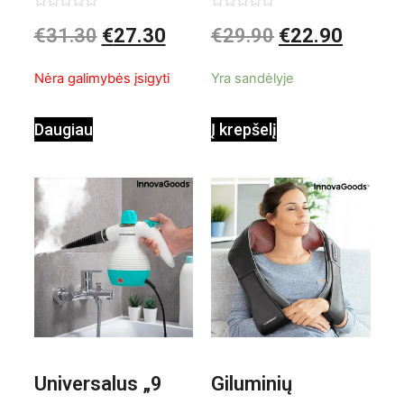
valiklis Klinmag
Baltai pilkas
Įvertinimas:
Įvertinimas:
€
31.30
€
27.30
€
29.90
€
22.90
0
0
iš
iš
InnovaGoods
pastatomas
5
5
Nėra galimybės įsigyti
Yra sandėlyje
ventiliatorius
Daugiau
Į krepšelį
Universalus „9
Giluminių