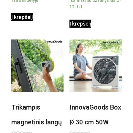
Yra sandėlyje
Išankstinis užsakymas 5-
10 d.d
Į krepšelį
Į krepšelį
Trikampis
InnovaGoods Box
magnetinis langų
Ø 30 cm 50W