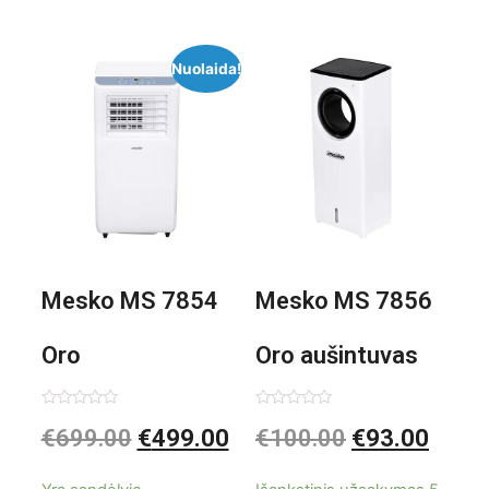
Nuolaida!
Mesko MS 7854
Mesko MS 7856
Oro
Oro aušintuvas
kondicionierius
be ašmenų 3in1
Įvertinimas:
Įvertinimas:
€
699.00
€
499.00
€
100.00
€
93.00
0
0
iš
iš
9000BTU
5
5