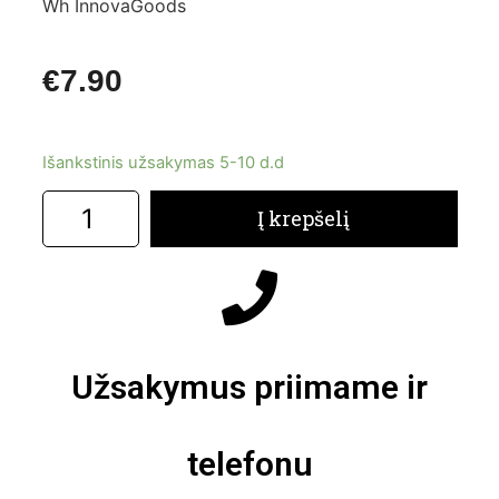
Wh InnovaGoods
€
7.90
Išankstinis užsakymas 5-10 d.d
Į krepšelį
Užsakymus priimame ir
telefonu