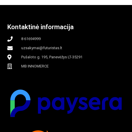
beašmenis, LED
Kontaktinė informacija
apšvietimas
8 61694999
uzsakymai@futuristas.lt
Pušaloto g. 195, Panevėžys LT-35291
MB INNOMERCE