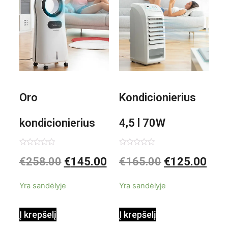
Oro
Kondicionierius
kondicionierius
4,5 l 70W
Evareer
nešiojamas,
Įvertinimas:
Įvertinimas:
€
258.00
€
145.00
€
165.00
€
125.00
0
0
iš
iš
INNOVAGOODS
garinis
5
5
Yra sandėlyje
Yra sandėlyje
90W mobilus,
Į krepšelį
Į krepšelį
garinamasis,