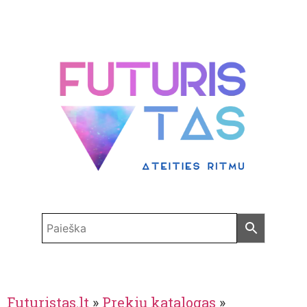
Futuristas.lt
»
Prekių katalogas
»