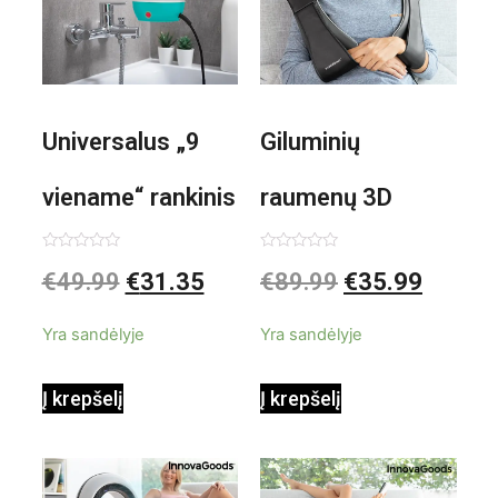
Universalus „9
Giluminių
viename“ rankinis
raumenų 3D
garintuvas su
elektrinis
Įvertinimas:
Įvertinimas:
€
49.99
€
31.35
€
89.99
€
35.99
0
0
iš
iš
priedais Steany
masažuoklis
5
5
Yra sandėlyje
Yra sandėlyje
InnovaGoods
InnovaGoods
Į krepšelį
Į krepšelį
0,35 L 3 Bar
Shiatsu
1000W