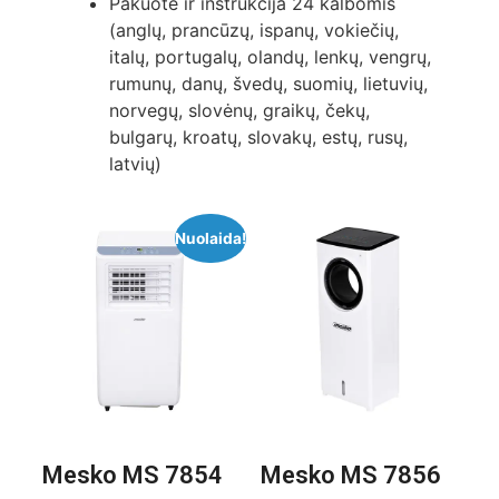
Pakuotė ir instrukcija 24 kalbomis
(anglų, prancūzų, ispanų, vokiečių,
italų, portugalų, olandų, lenkų, vengrų,
rumunų, danų, švedų, suomių, lietuvių,
norvegų, slovėnų, graikų, čekų,
bulgarų, kroatų, slovakų, estų, rusų,
latvių)
Nuolaida!
Mesko MS 7854
Mesko MS 7856