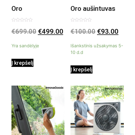
Oro
Oro aušintuvas
kondicionierius
be ašmenų 3in1
Įvertinimas:
Įvertinimas:
€
699.00
€
499.00
€
100.00
€
93.00
0
0
iš
iš
9000BTU
5
5
Yra sandėlyje
Išankstinis užsakymas 5-
10 d.d
Į krepšelį
Į krepšelį