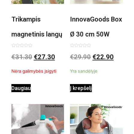
Trikampis
InnovaGoods Box
magnetinis langų
Ø 30 cm 50W
valiklis Klinmag
Baltai pilkas
Įvertinimas:
Įvertinimas:
€
31.30
€
27.30
€
29.90
€
22.90
0
0
iš
iš
InnovaGoods
pastatomas
5
5
Nėra galimybės įsigyti
Yra sandėlyje
ventiliatorius
Daugiau
Į krepšelį