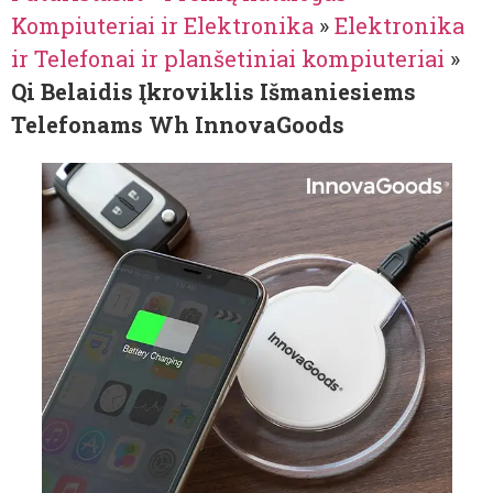
Kompiuteriai ir Elektronika
»
Elektronika
ir Telefonai ir planšetiniai kompiuteriai
»
Qi Belaidis Įkroviklis Išmaniesiems
Telefonams Wh InnovaGoods