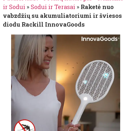
ir Sodui
»
Sodui ir Terasai
»
Raketė nuo
vabzdžių su akumuliatoriumi ir šviesos
diodu Rackill InnovaGoods