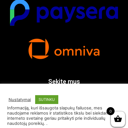
Sekite mus
Nustatymai
SUTINKU
Informaciją, kuri išsaugota slapukų failuose, mes
0
naudojame reklamos ir statistikos tikslu bei siekdami
interneto svetainę geriau pritaikyti prie individualių
naudotojų poreikių. .
© Visos teisės saugomos 2026