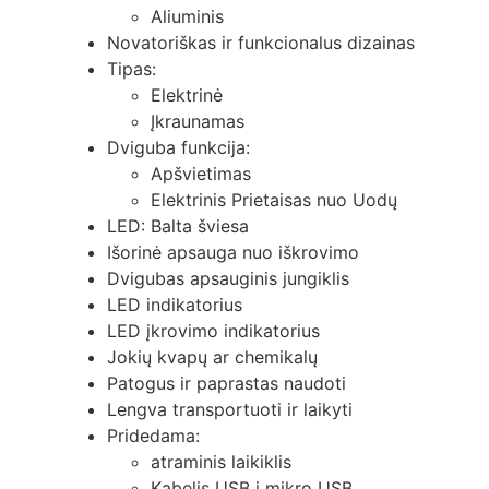
Aliuminis
Novatoriškas ir funkcionalus dizainas
Tipas:
Elektrinė
Įkraunamas
Dviguba funkcija:
Apšvietimas
Elektrinis Prietaisas nuo Uodų
LED: Balta šviesa
Išorinė apsauga nuo iškrovimo
Dvigubas apsauginis jungiklis
LED indikatorius
LED įkrovimo indikatorius
Jokių kvapų ar chemikalų
Patogus ir paprastas naudoti
Lengva transportuoti ir laikyti
Pridedama:
atraminis laikiklis
Kabelis USB į mikro USB