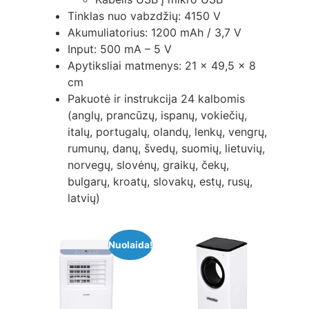
Tinklas nuo vabzdžių: 4150 V
Akumuliatorius: 1200 mAh / 3,7 V
Input: 500 mA – 5 V
Apytiksliai matmenys: 21 x 49,5 x 8
cm
Pakuotė ir instrukcija 24 kalbomis
(anglų, prancūzų, ispanų, vokiečių,
italų, portugalų, olandų, lenkų, vengrų,
rumunų, danų, švedų, suomių, lietuvių,
norvegų, slovėnų, graikų, čekų,
bulgarų, kroatų, slovakų, estų, rusų,
latvių)
Nuolaida!