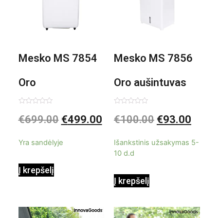
Mesko MS 7854
Mesko MS 7856
Oro
Oro aušintuvas
kondicionierius
be ašmenų 3in1
Įvertinimas:
Įvertinimas:
€
699.00
€
499.00
€
100.00
€
93.00
0
0
iš
iš
9000BTU
5
5
Yra sandėlyje
Išankstinis užsakymas 5-
10 d.d
Į krepšelį
Į krepšelį