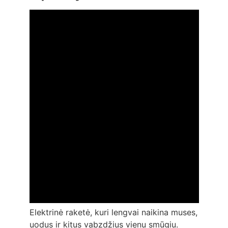
Elektrinė raketė, kuri lengvai naikina muses,
uodus ir kitus vabzdžius vienu smūgiu.