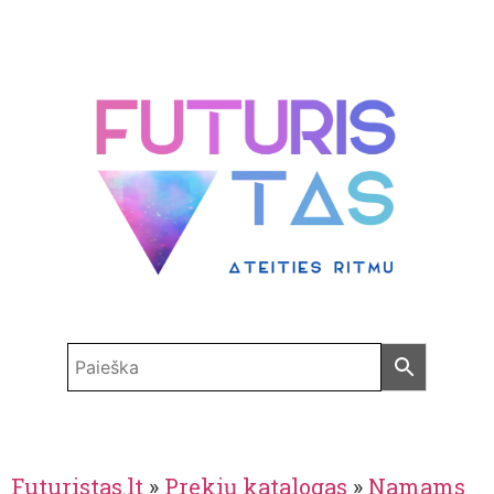
Futuristas.lt
»
Prekių katalogas
»
Namams