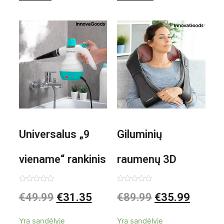
Universalus „9
Giluminių
viename“ rankinis
raumenų 3D
garintuvas su
elektrinis
Įvertinimas:
Įvertinimas:
€
49.99
€
31.35
€
89.99
€
35.99
0
0
iš
iš
priedais Steany
masažuoklis
5
5
Yra sandėlyje
Yra sandėlyje