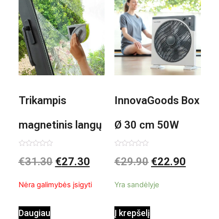
Trikampis
InnovaGoods Box
magnetinis langų
Ø 30 cm 50W
valiklis Klinmag
Baltai pilkas
Įvertinimas:
Įvertinimas:
€
31.30
€
27.30
€
29.90
€
22.90
0
0
iš
iš
InnovaGoods
pastatomas
5
5
Nėra galimybės įsigyti
Yra sandėlyje
ventiliatorius
Daugiau
Į krepšelį