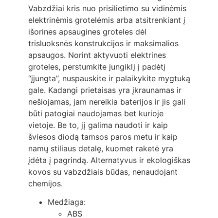
Vabzdžiai kris nuo prisilietimo su vidinėmis
elektrinėmis grotelėmis arba atsitrenkiant į
išorines apsaugines groteles dėl
trisluoksnės konstrukcijos ir maksimalios
apsaugos. Norint aktyvuoti elektrines
groteles, perstumkite jungiklį į padėtį
“įjungta”, nuspauskite ir palaikykite mygtuką
gale. Kadangi prietaisas yra įkraunamas ir
nešiojamas, jam nereikia baterijos ir jis gali
būti patogiai naudojamas bet kurioje
vietoje. Be to, jį galima naudoti ir kaip
šviesos diodą tamsos paros metu ir kaip
namų stiliaus detalę, kuomet raketė yra
įdėta į pagrindą. Alternatyvus ir ekologiškas
kovos su vabzdžiais būdas, nenaudojant
chemijos.
Medžiaga:
ABS