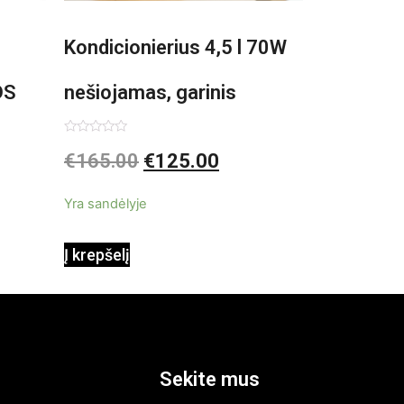
Kondicionierius 4,5 l 70W
DS
nešiojamas, garinis
asis,
Įvertinimas:
€
165.00
€
125.00
0
iš
5
Yra sandėlyje
Į krepšelį
Sekite mus