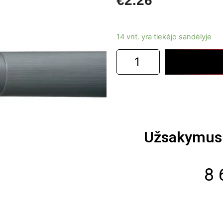
€
2.26
14 vnt. yra tiekėjo sandėlyje
Užsakymus 
8 