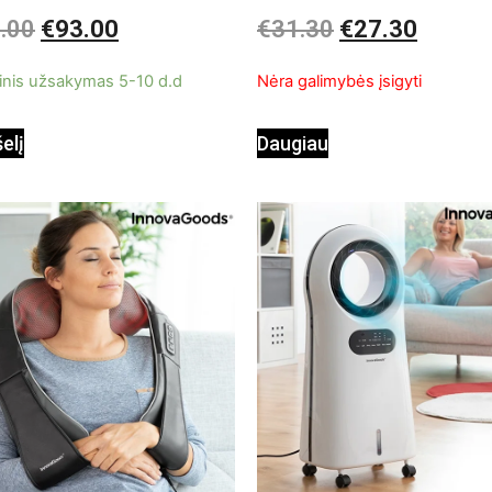
InnovaGoods
imas:
Įvertinimas:
.00
€
93.00
€
31.30
€
27.30
0
iš
5
inis užsakymas 5-10 d.d
Nėra galimybės įsigyti
šelį
Daugiau