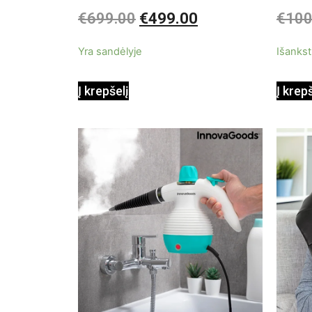
3in1
Įvertinimas:
Įvertin
€
699.00
€
499.00
€
100
0
0
iš
iš
5
5
Yra sandėlyje
Išankst
Į krepšelį
Į krep