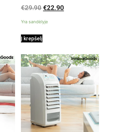
pastatomas ventiliatorius
Įvertinimas:
€
29.90
€
22.90
0
iš
5
Yra sandėlyje
Į krepšelį