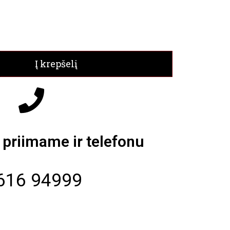
Į krepšelį
priimame ir telefonu
616 94999