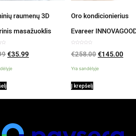
minių raumenų 3D
Oro kondicionierius
rinis masažuoklis
Evareer INNOVAGOO
vaGoods Shiatsu
90W mobilus, garinam
imas:
Įvertinimas:
99
€
35.99
€
258.00
€
145.00
0
iš
beašmenis, LED
5
dėlyje
Yra sandėlyje
apšvietimas
šelį
Į krepšelį