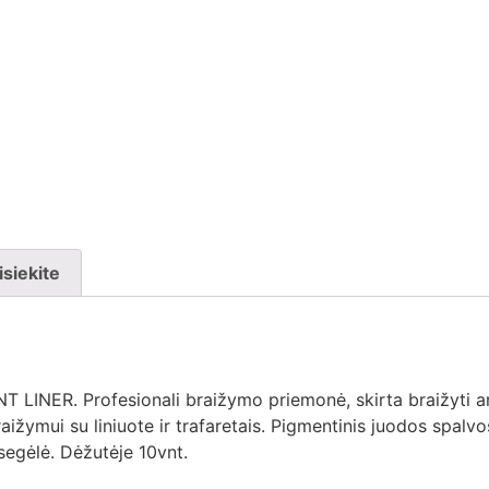
isiekite
INER. Profesionali braižymo priemonė, skirta braižyti ant 
raižymui su liniuote ir trafaretais. Pigmentinis juodos spalv
segėlė. Dėžutėje 10vnt.