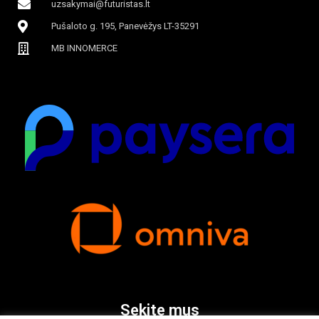
uzsakymai@futuristas.lt
Pušaloto g. 195, Panevėžys LT-35291
MB INNOMERCE
Sekite mus