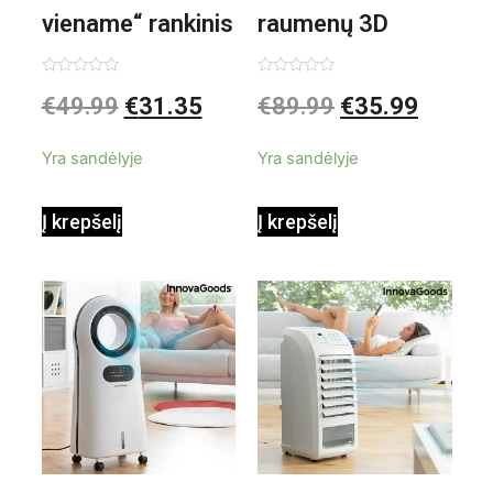
viename“ rankinis
raumenų 3D
garintuvas su
elektrinis
Įvertinimas:
Įvertinimas:
€
49.99
€
31.35
€
89.99
€
35.99
0
0
iš
iš
priedais Steany
masažuoklis
5
5
Yra sandėlyje
Yra sandėlyje
InnovaGoods
InnovaGoods
Į krepšelį
Į krepšelį
0,35 L 3 Bar
Shiatsu
1000W