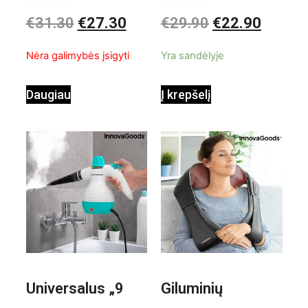
valiklis Klinmag
Baltai pilkas
Įvertinimas:
Įvertinimas:
€
31.30
€
27.30
€
29.90
€
22.90
0
0
iš
iš
InnovaGoods
pastatomas
5
5
Nėra galimybės įsigyti
Yra sandėlyje
ventiliatorius
Daugiau
Į krepšelį
Universalus „9
Giluminių