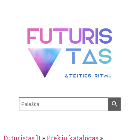
Futuristas.lt
»
Prekių katalogas
»