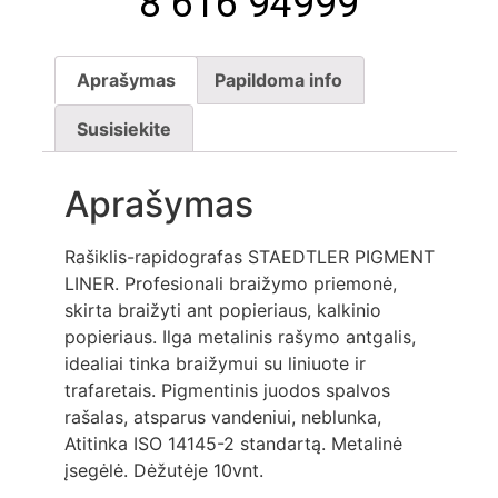
8 616 94999
Aprašymas
Papildoma info
Susisiekite
Aprašymas
Rašiklis-rapidografas STAEDTLER PIGMENT
LINER. Profesionali braižymo priemonė,
skirta braižyti ant popieriaus, kalkinio
popieriaus. Ilga metalinis rašymo antgalis,
idealiai tinka braižymui su liniuote ir
trafaretais. Pigmentinis juodos spalvos
rašalas, atsparus vandeniui, neblunka,
Atitinka ISO 14145-2 standartą. Metalinė
įsegėlė. Dėžutėje 10vnt.