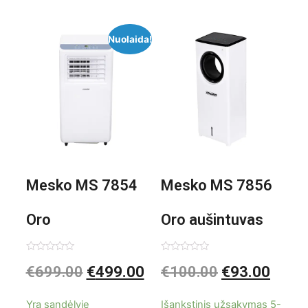
Nuolaida!
Mesko MS 7854
Mesko MS 7856
Oro
Oro aušintuvas
kondicionierius
be ašmenų 3in1
Įvertinimas:
Įvertinimas:
€
699.00
€
499.00
€
100.00
€
93.00
0
0
iš
iš
9000BTU
5
5
Yra sandėlyje
Išankstinis užsakymas 5-