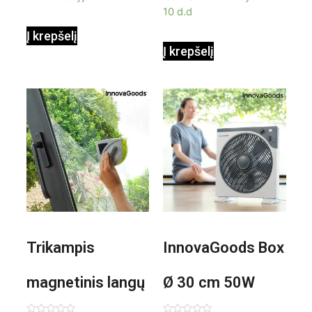
10 d.d
Į krepšelį
Į krepšelį
Trikampis
InnovaGoods Box
magnetinis langų
Ø 30 cm 50W