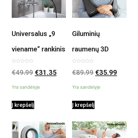
Universalus „9
Giluminių
viename“ rankinis
raumenų 3D
garintuvas su
elektrinis
Įvertinimas:
Įvertinimas:
€
49.99
€
31.35
€
89.99
€
35.99
0
0
iš
iš
priedais Steany
masažuoklis
5
5
Yra sandėlyje
Yra sandėlyje
InnovaGoods
InnovaGoods
Į krepšelį
Į krepšelį
0,35 L 3 Bar
Shiatsu
1000W