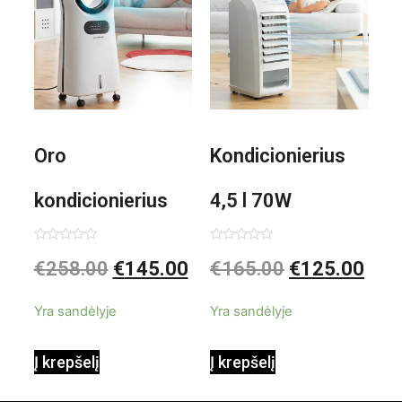
Oro
Kondicionierius
kondicionierius
4,5 l 70W
Evareer
nešiojamas,
Įvertinimas:
Įvertinimas:
€
258.00
€
145.00
€
165.00
€
125.00
0
0
iš
iš
INNOVAGOODS
garinis
5
5
Yra sandėlyje
Yra sandėlyje
90W mobilus,
Į krepšelį
Į krepšelį
garinamasis,