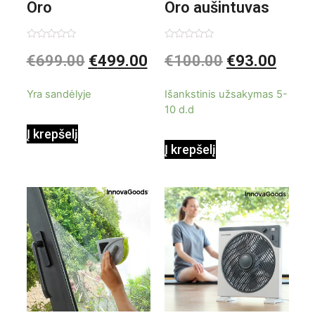
Oro
Oro aušintuvas
kondicionierius
be ašmenų 3in1
Įvertinimas:
Įvertinimas:
€
699.00
€
499.00
€
100.00
€
93.00
0
0
iš
iš
9000BTU
5
5
Yra sandėlyje
Išankstinis užsakymas 5-
10 d.d
Į krepšelį
Į krepšelį