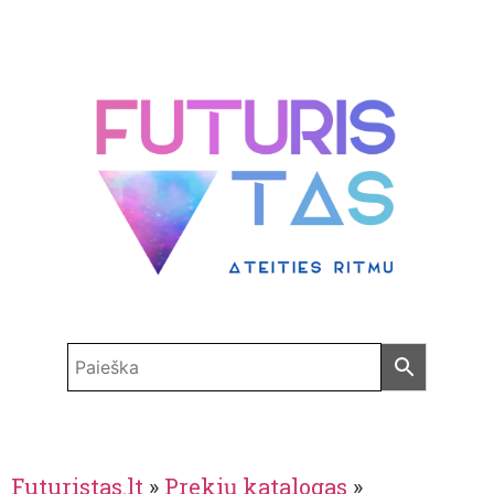
Futuristas.lt
»
Prekių katalogas
»