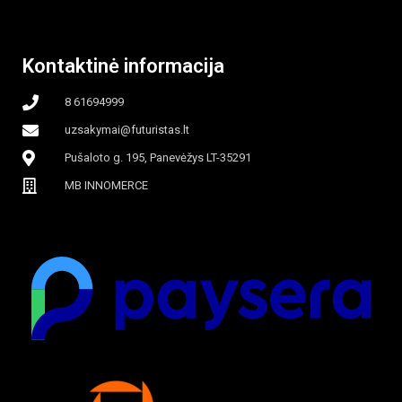
beašmenis, LED
Kontaktinė informacija
apšvietimas
8 61694999
uzsakymai@futuristas.lt
Pušaloto g. 195, Panevėžys LT-35291
MB INNOMERCE