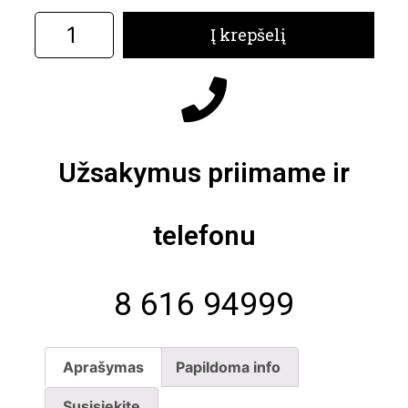
Į krepšelį
Užsakymus priimame ir
telefonu
8 616 94999
Aprašymas
Papildoma info
Susisiekite