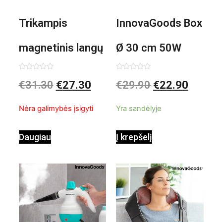
Trikampis
InnovaGoods Box
magnetinis langų
Ø 30 cm 50W
valiklis Klinmag
Baltai pilkas
Įvertinimas:
Įvertinimas:
€
31.30
€
27.30
€
29.90
€
22.90
0
0
iš
iš
InnovaGoods
pastatomas
5
5
Nėra galimybės įsigyti
Yra sandėlyje
ventiliatorius
Daugiau
Į krepšelį