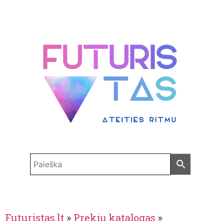
Futuristas.lt
»
Prekių katalogas
»