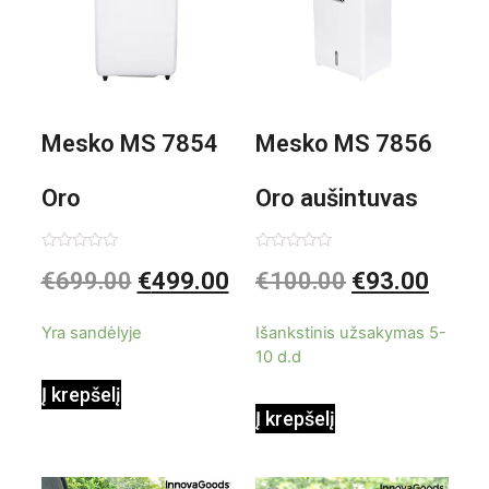
Mesko MS 7854
Mesko MS 7856
Oro
Oro aušintuvas
kondicionierius
be ašmenų 3in1
Įvertinimas:
Įvertinimas:
€
699.00
€
499.00
€
100.00
€
93.00
0
0
iš
iš
9000BTU
5
5
Yra sandėlyje
Išankstinis užsakymas 5-
10 d.d
Į krepšelį
Į krepšelį