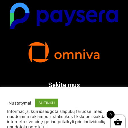
Sekite mus
Nustatymai
SUTINKU
Informaciją, kuri išsaugota slapukų failuose, mes
0
naudojame reklamos ir statistikos tikslu bei siekdami
interneto svetainę geriau pritaikyti prie individualių
naudotojų poreikių. .