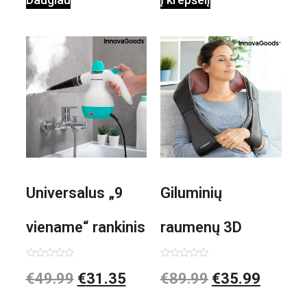
Universalus „9
Giluminių
viename“ rankinis
raumenų 3D
garintuvas su
elektrinis
Įvertinimas:
Įvertinimas:
€
49.99
€
31.35
€
89.99
€
35.99
0
0
iš
iš
priedais Steany
masažuoklis
5
5