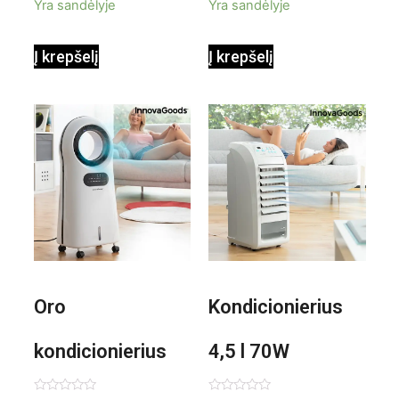
Yra sandėlyje
Yra sandėlyje
InnovaGoods
InnovaGoods
Į krepšelį
Į krepšelį
0,35 L 3 Bar
Shiatsu
1000W
Oro
Kondicionierius
kondicionierius
4,5 l 70W
Evareer
nešiojamas,