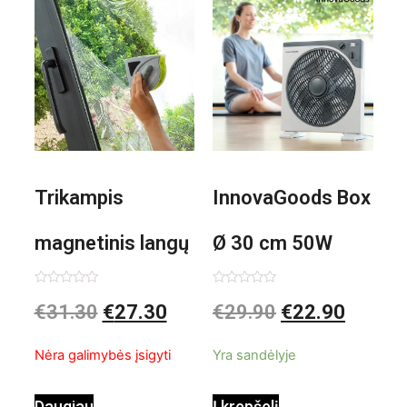
Trikampis
InnovaGoods Box
magnetinis langų
Ø 30 cm 50W
valiklis Klinmag
Baltai pilkas
Įvertinimas:
Įvertinimas:
€
31.30
€
27.30
€
29.90
€
22.90
0
0
iš
iš
InnovaGoods
pastatomas
5
5
Nėra galimybės įsigyti
Yra sandėlyje
ventiliatorius
Daugiau
Į krepšelį