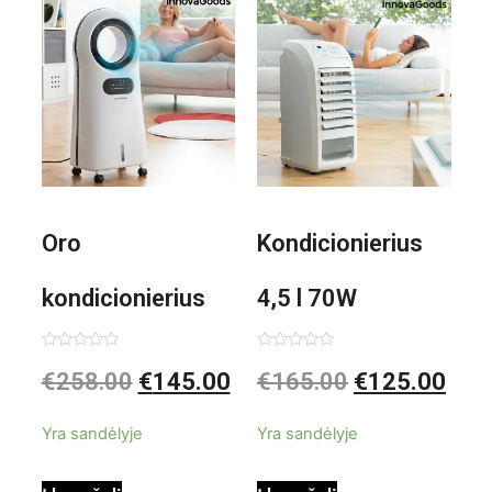
1000W
Oro
Kondicionierius
kondicionierius
4,5 l 70W
Evareer
nešiojamas,
Įvertinimas:
Įvertinimas:
€
258.00
€
145.00
€
165.00
€
125.00
0
0
iš
iš
INNOVAGOODS
garinis
5
5
Yra sandėlyje
Yra sandėlyje
90W mobilus,