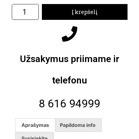
Į krepšelį
Užsakymus priimame ir
telefonu
8 616 94999
Aprašymas
Papildoma info
Susisiekite