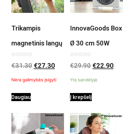
Trikampis
InnovaGoods Box
magnetinis langų
Ø 30 cm 50W
valiklis Klinmag
Baltai pilkas
Įvertinimas:
Įvertinimas:
€
31.30
€
27.30
€
29.90
€
22.90
0
0
iš
iš
InnovaGoods
pastatomas
5
5
Nėra galimybės įsigyti
Yra sandėlyje
ventiliatorius
Daugiau
Į krepšelį