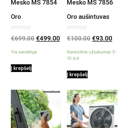
Mesko MS 7854
Mesko MS 7856
Oro
Oro aušintuvas
kondicionierius
be ašmenų 3in1
Įvertinimas:
Įvertinimas:
€
699.00
€
499.00
€
100.00
€
93.00
0
0
iš
iš
9000BTU
5
5
Yra sandėlyje
Išankstinis užsakymas 5-
10 d.d
Į krepšelį
Į krepšelį