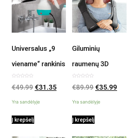
Universalus „9
Giluminių
viename“ rankinis
raumenų 3D
garintuvas su
elektrinis
Įvertinimas:
Įvertinimas:
€
49.99
€
31.35
€
89.99
€
35.99
0
0
iš
iš
priedais Steany
masažuoklis
5
5
Yra sandėlyje
Yra sandėlyje
InnovaGoods
InnovaGoods
Į krepšelį
Į krepšelį
0,35 L 3 Bar
Shiatsu