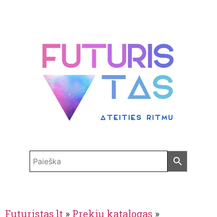
Futuristas.lt
»
Prekių katalogas
»