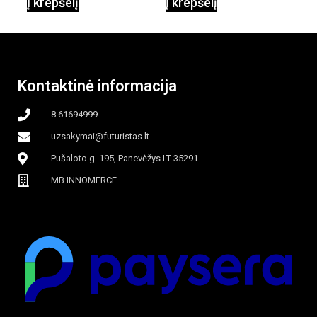
Į krepšelį
Į krepšelį
garinamasis,
beašmenis, LED
Kontaktinė informacija
apšvietimas
8 61694999
uzsakymai@futuristas.lt
Pušaloto g. 195, Panevėžys LT-35291
MB INNOMERCE