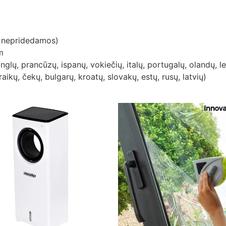
, nepridedamos)
m
nglų, prancūzų, ispanų, vokiečių, italų, portugalų, olandų, 
aikų, čekų, bulgarų, kroatų, slovakų, estų, rusų, latvių)