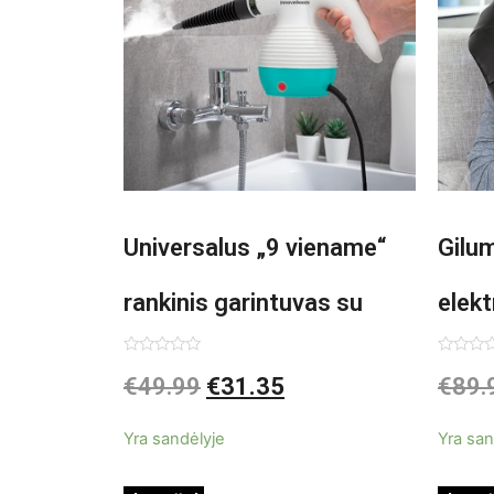
Universalus „9 viename“
Gilu
rankinis garintuvas su
elekt
priedais Steany
Inno
Įvertinimas:
Įvertin
€
49.99
€
31.35
€
89.
0
0
iš
iš
InnovaGoods 0,35 L 3 Bar
5
5
Yra sandėlyje
Yra san
1000W