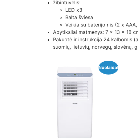
žibintuvėlis:
LED x3
Balta šviesa
Veikia su baterijomis (2 x AAA
Apytiksliai matmenys: 7 x 13 x 18 c
Pakuotė ir instrukcija 24 kalbomis (a
suomių, lietuvių, norvegų, slovėnų, gr
Nuolaida!