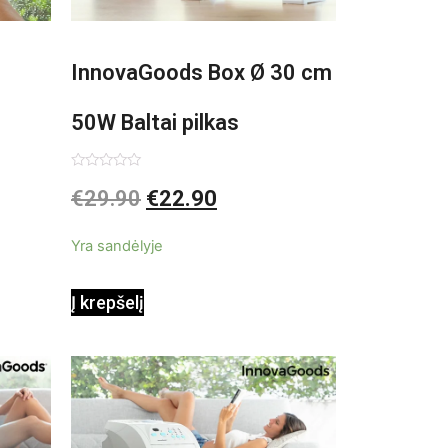
InnovaGoods Box Ø 30 cm
50W Baltai pilkas
pastatomas ventiliatorius
Įvertinimas:
€
29.90
€
22.90
0
iš
5
Yra sandėlyje
Į krepšelį