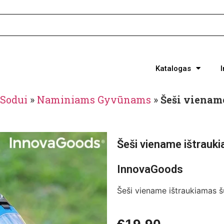
Katalogas
Sodui
»
Naminiams Gyvūnams
»
Šeši vienam
Šeši viename ištrauk
InnovaGoods
Šeši viename ištraukiamas