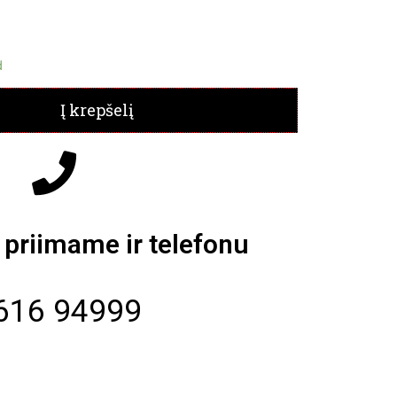
d
Į krepšelį
priimame ir telefonu
616 94999