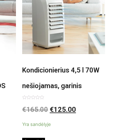
Kondicionierius 4,5 l 70W
DS
nešiojamas, garinis
asis,
Įvertinimas:
€
165.00
€
125.00
0
iš
5
Yra sandėlyje