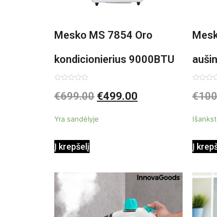
Mesko MS 7854 Oro
Mesk
kondicionierius 9000BTU
auši
3in1
Įvertinimas:
Įvertin
€
699.00
€
499.00
€
100
0
0
iš
iš
5
5
Yra sandėlyje
Išankst
Į krepšelį
Į krep