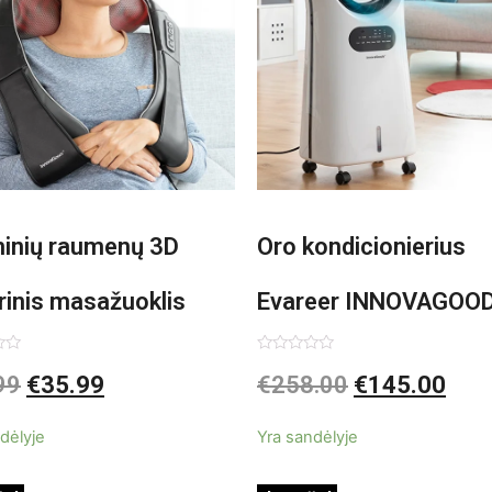
minių raumenų 3D
Oro kondicionierius
rinis masažuoklis
Evareer INNOVAGOO
vaGoods Shiatsu
90W mobilus, garinam
imas:
Įvertinimas:
99
€
35.99
€
258.00
€
145.00
0
iš
beašmenis, LED
5
dėlyje
Yra sandėlyje
apšvietimas