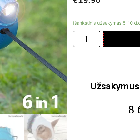
€
19.90
Išankstinis užsakymas 5-10 d.
Užsakymus 
8 