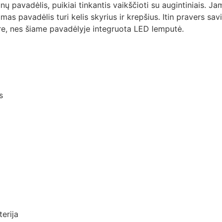
ų pavadėlis, puikiai tinkantis vaikščioti su augintiniais. Jam
mas pavadėlis turi kelis skyrius ir krepšius. Itin pravers sa
are, nes šiame pavadėlyje integruota LED lemputė.
s
erija