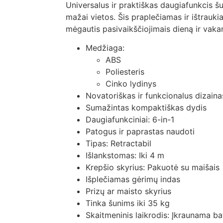
Universalus ir praktiškas daugiafunkcis šun
mažai vietos. Šis praplečiamas ir ištraukia
mėgautis pasivaikščiojimais dieną ir vak
Medžiaga:
ABS
Poliesteris
Cinko lydinys
Novatoriškas ir funkcionalus dizaina
Sumažintas kompaktiškas dydis
Daugiafunkciniai: 6-in-1
Patogus ir paprastas naudoti
Tipas: Retractabil
Išlankstomas: Iki 4 m
Krepšio skyrius: Pakuotė su maišais
Išplečiamas gėrimų indas
Prizų ar maisto skyrius
Tinka šunims iki 35 kg
Skaitmeninis laikrodis: Įkraunama bat