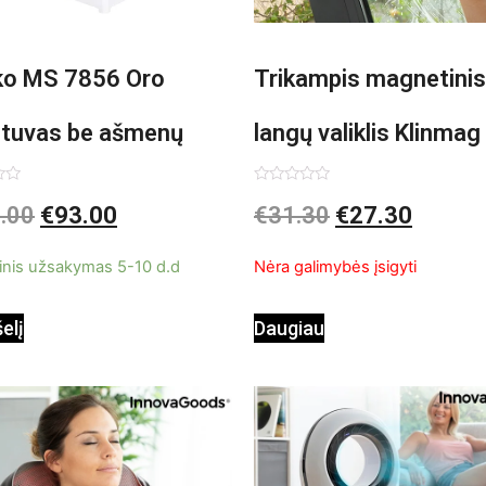
o MS 7856 Oro
Trikampis magnetinis
ntuvas be ašmenų
langų valiklis Klinmag
InnovaGoods
imas:
Įvertinimas:
.00
€
93.00
€
31.30
€
27.30
0
iš
5
inis užsakymas 5-10 d.d
Nėra galimybės įsigyti
šelį
Daugiau