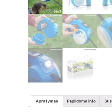
Aprašymas
Papildoma info
Sus