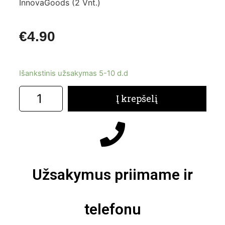
InnovaGoods (2 Vnt.)
€
4.90
Išankstinis užsakymas 5-10 d.d
Į krepšelį
Užsakymus priimame ir
telefonu