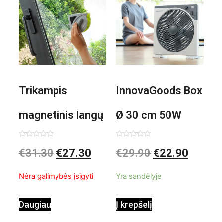
Trikampis
InnovaGoods Box
magnetinis langų
Ø 30 cm 50W
valiklis Klinmag
Baltai pilkas
Įvertinimas:
Įvertinimas:
€
31.30
€
27.30
€
29.90
€
22.90
0
0
iš
iš
InnovaGoods
pastatomas
5
5
Nėra galimybės įsigyti
Yra sandėlyje
ventiliatorius
Daugiau
Į krepšelį