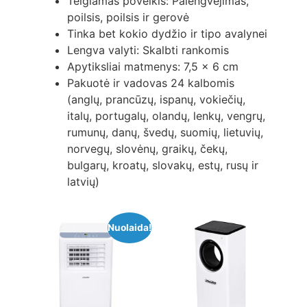
Teigiamas poveikis: Palengvėjimas,
poilsis, poilsis ir gerovė
Tinka bet kokio dydžio ir tipo avalynei
Lengva valyti: Skalbti rankomis
Apytiksliai matmenys: 7,5 x 6 cm
Pakuotė ir vadovas 24 kalbomis
(anglų, prancūzų, ispanų, vokiečių,
italų, portugalų, olandų, lenkų, vengrų,
rumunų, danų, švedų, suomių, lietuvių,
norvegų, slovėnų, graikų, čekų,
bulgarų, kroatų, slovakų, estų, rusų ir
latvių)
Nuolaida!