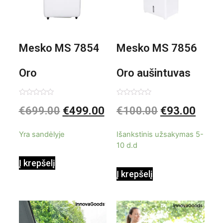
Mesko MS 7854
Mesko MS 7856
Oro
Oro aušintuvas
kondicionierius
be ašmenų 3in1
Įvertinimas:
Įvertinimas:
€
699.00
€
499.00
€
100.00
€
93.00
0
0
iš
iš
9000BTU
5
5
Yra sandėlyje
Išankstinis užsakymas 5-
10 d.d
Į krepšelį
Į krepšelį