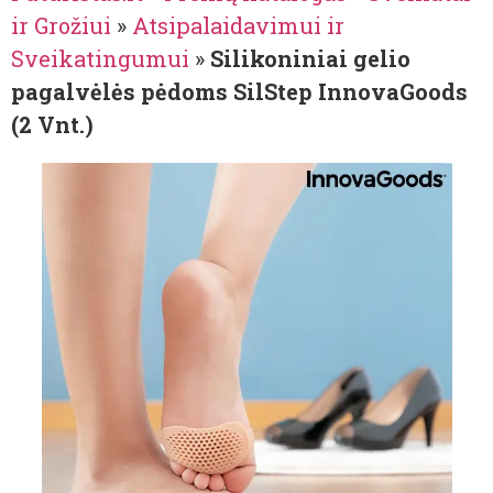
ir Grožiui
»
Atsipalaidavimui ir
Sveikatingumui
»
Silikoniniai gelio
pagalvėlės pėdoms SilStep InnovaGoods
(2 Vnt.)