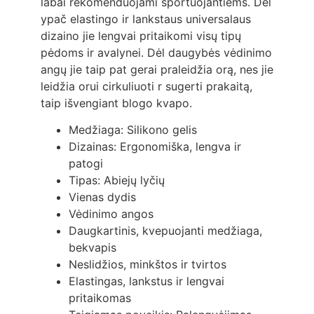
labai rekomenduojami sportuojantiems. Dėl
ypač elastingo ir lankstaus universalaus
dizaino jie lengvai pritaikomi visų tipų
pėdoms ir avalynei. Dėl daugybės vėdinimo
angų jie taip pat gerai praleidžia orą, nes jie
leidžia orui cirkuliuoti r sugerti prakaitą,
taip išvengiant blogo kvapo.
Medžiaga: Silikono gelis
Dizainas: Ergonomiška, lengva ir
patogi
Tipas: Abiejų lyčių
Vienas dydis
Vėdinimo angos
Daugkartinis, kvepuojanti medžiaga,
bekvapis
Neslidžios, minkštos ir tvirtos
Elastingas, lankstus ir lengvai
pritaikomas