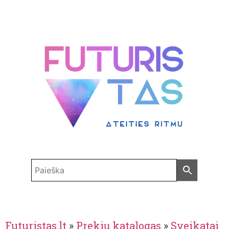
Futuristas.lt
»
Prekių katalogas
»
Sveikatai