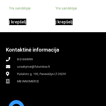
INNOVAGOODS
garinis
5
5
Yra sandėlyje
Yra sandėlyje
90W mobilus,
Į krepšelį
Į krepšelį
garinamasis,
beašmenis, LED
Kontaktinė informacija
apšvietimas
8 61694999
uzsakymai@futuristas.lt
Pušaloto g. 195, Panevėžys LT-35291
MB INNOMERCE