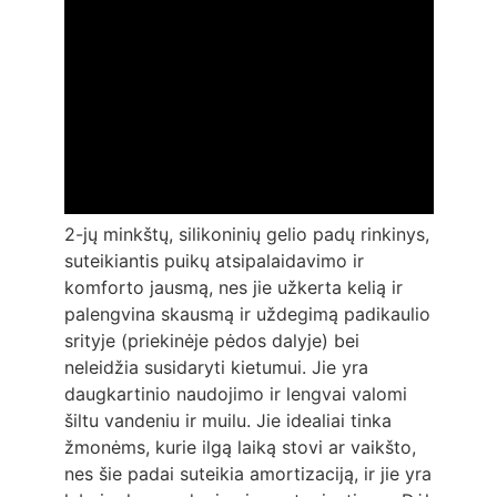
2-jų minkštų, silikoninių gelio padų rinkinys,
suteikiantis puikų atsipalaidavimo ir
komforto jausmą, nes jie užkerta kelią ir
palengvina skausmą ir uždegimą padikaulio
srityje (priekinėje pėdos dalyje) bei
neleidžia susidaryti kietumui. Jie yra
daugkartinio naudojimo ir lengvai valomi
šiltu vandeniu ir muilu. Jie idealiai tinka
žmonėms, kurie ilgą laiką stovi ar vaikšto,
nes šie padai suteikia amortizaciją, ir jie yra