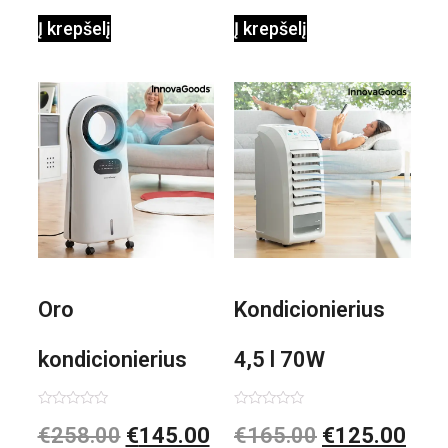
Į krepšelį
Į krepšelį
0,35 L 3 Bar
Shiatsu
1000W
Oro
Kondicionierius
kondicionierius
4,5 l 70W
Evareer
nešiojamas,
Įvertinimas:
Įvertinimas:
€
258.00
€
145.00
€
165.00
€
125.00
0
0
iš
iš