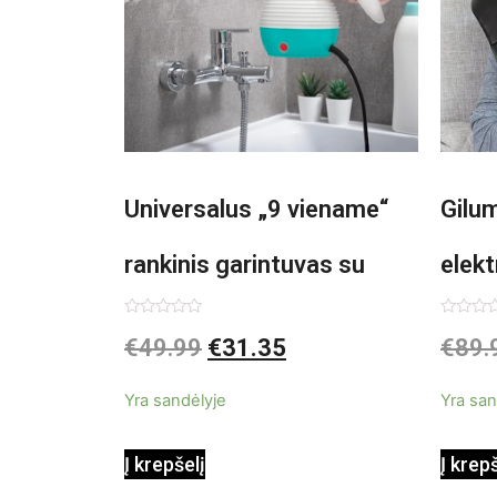
Universalus „9 viename“
Gilu
rankinis garintuvas su
elekt
priedais Steany
Inno
Įvertinimas:
Įvertin
€
49.99
€
31.35
€
89.
0
0
iš
iš
InnovaGoods 0,35 L 3 Bar
5
5
Yra sandėlyje
Yra san
1000W
Į krepšelį
Į krep