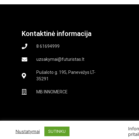
Kontaktinė informacija
8 61694999
uzsakymai@futuristas.lt
Pušaloto g. 195, Panevėžys LT-
35291
MB INNOMERCE
Infor
Nustatymai
SUTINKU
prita