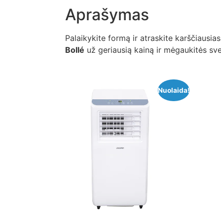
Aprašymas
Palaikykite formą ir atraskite karščiausia
Bollé
už geriausią kainą ir mėgaukitės sv
Nuolaida!