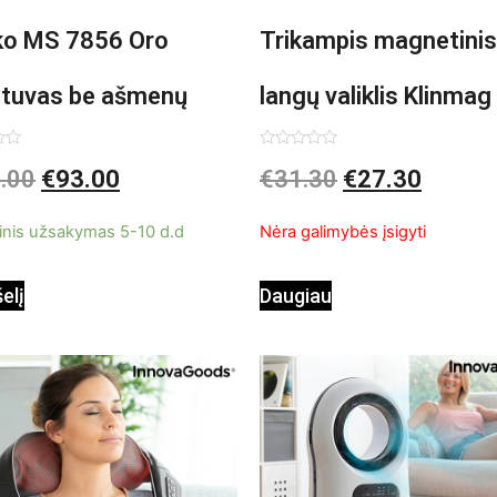
o MS 7856 Oro
Trikampis magnetinis
ntuvas be ašmenų
langų valiklis Klinmag
InnovaGoods
imas:
Įvertinimas:
.00
€
93.00
€
31.30
€
27.30
0
iš
5
inis užsakymas 5-10 d.d
Nėra galimybės įsigyti
šelį
Daugiau