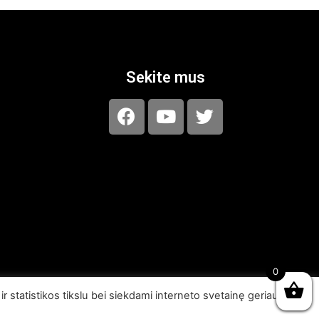
Sekite mus
0
 statistikos tikslu bei siekdami interneto svetainę geriau