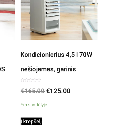
Kondicionierius 4,5 l 70W
DS
nešiojamas, garinis
asis,
Įvertinimas:
€
165.00
€
125.00
0
iš
5
Yra sandėlyje
Į krepšelį