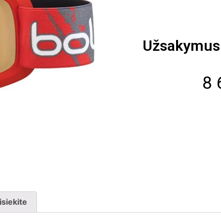
Užsakymus 
8 
isiekite