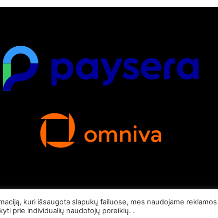
maciją, kuri išsaugota slapukų failuose, mes naudojame reklamos ir
ikyti prie individualių naudotojų poreikių. .
© Visos teisės saugomos 2026