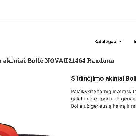
Katalogas
o akiniai Bollé NOVAII21464 Raudona
Slidinėjimo akiniai 
Palaikykite formą ir atraskit
galėtumėte sportuoti geriaus
Bollé už geriausią kainą ir 