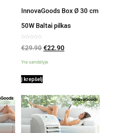
InnovaGoods Box Ø 30 cm
50W Baltai pilkas
pastatomas ventiliatorius
Įvertinimas:
€
29.90
€
22.90
0
iš
5
Yra sandėlyje
Į krepšelį