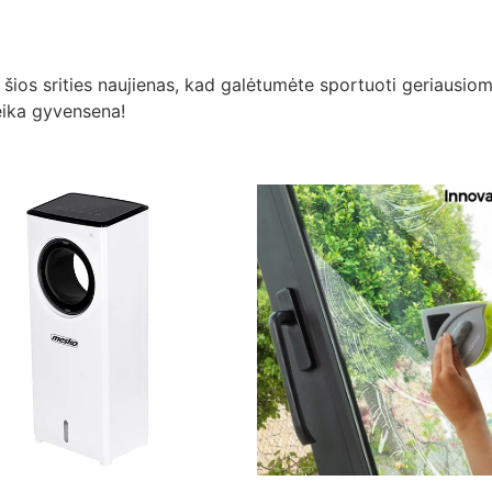
s šios srities naujienas, kad galėtumėte sportuoti geriausio
eika gyvensena!