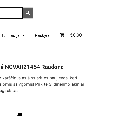
€0.00
Informacija
Paskyra
Bollé NOVAII21464 Raudona
e karščiausias šios srities naujienas, kad
iomis sąlygomis! Pirkite Slidinėjimo akiniai
mėgaukitės…