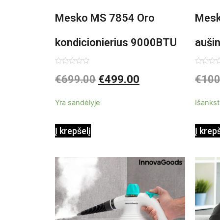
Mesko MS 7854 Oro
Mesk
kondicionierius 9000BTU
auši
3in1
Įvertinimas:
Įvertin
€
699.00
€
499.00
€
100
0
0
iš
iš
5
5
Yra sandėlyje
Išankst
Į krepšelį
Į krep