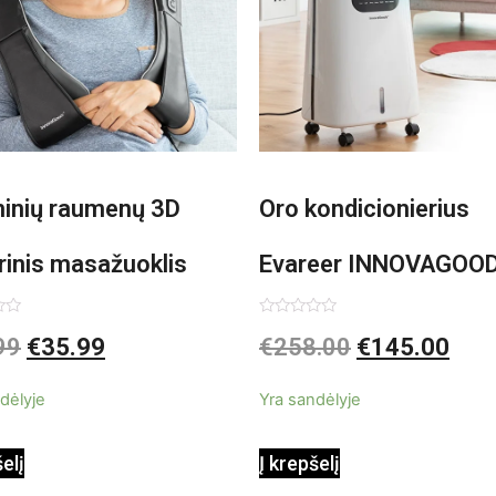
minių raumenų 3D
Oro kondicionierius
rinis masažuoklis
Evareer INNOVAGOO
vaGoods Shiatsu
90W mobilus, garinam
imas:
Įvertinimas:
99
€
35.99
€
258.00
€
145.00
0
iš
beašmenis, LED
5
dėlyje
Yra sandėlyje
apšvietimas
šelį
Į krepšelį