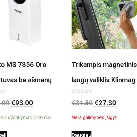
o MS 7856 Oro
Trikampis magnetinis
ntuvas be ašmenų
langų valiklis Klinmag
InnovaGoods
imas:
Įvertinimas:
.00
€
93.00
€
31.30
€
27.30
0
iš
5
inis užsakymas 5-10 d.d
Nėra galimybės įsigyti
šelį
Daugiau