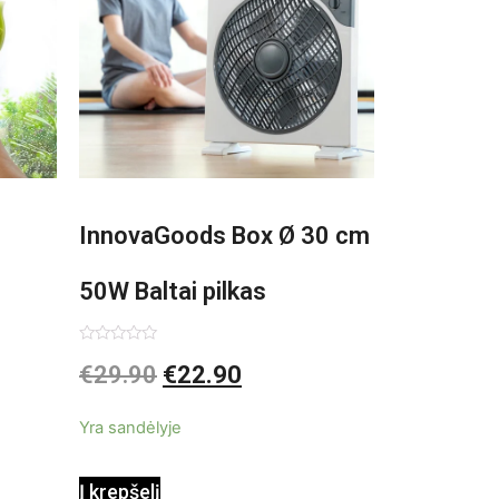
InnovaGoods Box Ø 30 cm
50W Baltai pilkas
pastatomas ventiliatorius
Įvertinimas:
€
29.90
€
22.90
0
iš
5
Yra sandėlyje
Į krepšelį