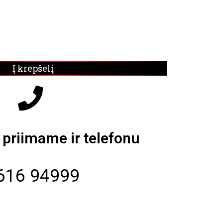
Į krepšelį
priimame ir telefonu
616 94999