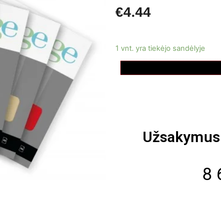
€
4.44
1 vnt. yra tiekėjo sandėlyje
Užsakymus 
8 