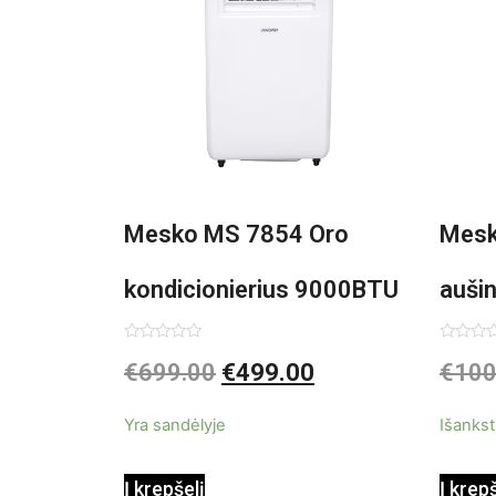
Mesko MS 7854 Oro
Mesk
kondicionierius 9000BTU
auši
3in1
Įvertinimas:
Įvertin
€
699.00
€
499.00
€
100
0
0
iš
iš
5
5
Yra sandėlyje
Išankst
Į krepšelį
Į krep