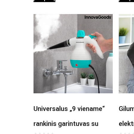
Universalus „9 viename“
Gilu
rankinis garintuvas su
elekt