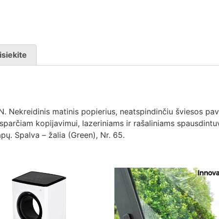
isiekite
ekreidinis matinis popierius, neatspindinčiu šviesos pavi
sparčiam kopijavimui, lazeriniams ir rašaliniams spausdint
ų. Spalva – žalia (Green), Nr. 65.