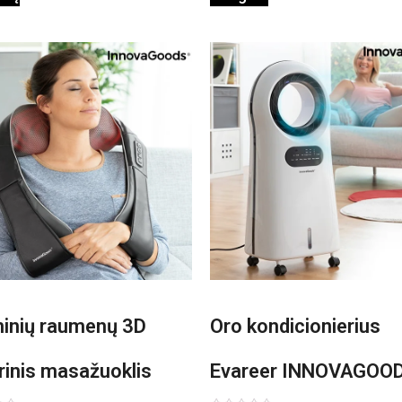
minių raumenų 3D
Oro kondicionierius
rinis masažuoklis
Evareer INNOVAGOO