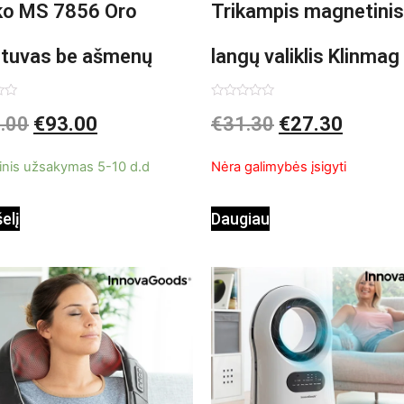
o MS 7856 Oro
Trikampis magnetinis
ntuvas be ašmenų
langų valiklis Klinmag
InnovaGoods
imas:
Įvertinimas:
.00
€
93.00
€
31.30
€
27.30
0
iš
5
inis užsakymas 5-10 d.d
Nėra galimybės įsigyti
šelį
Daugiau