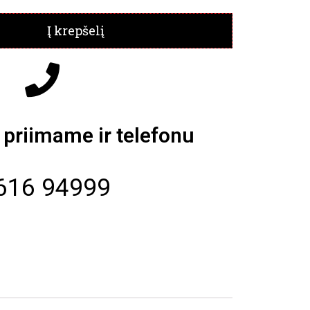
Į krepšelį
priimame ir telefonu
616 94999