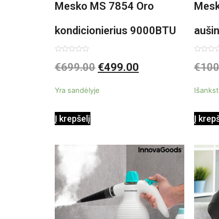
Mesko MS 7854 Oro
Mesk
kondicionierius 9000BTU
auši
3in1
Įvertinimas:
Įvertin
€
699.00
€
499.00
€
100
0
0
iš
iš
5
5
Yra sandėlyje
Išankst
Į krepšelį
Į krep