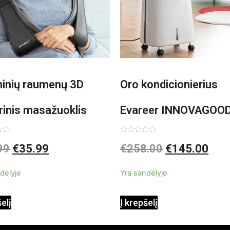
minių raumenų 3D
Oro kondicionierius
rinis masažuoklis
Evareer INNOVAGOO
vaGoods Shiatsu
90W mobilus, garinam
imas:
Įvertinimas:
99
€
35.99
€
258.00
€
145.00
0
iš
beašmenis, LED
5
dėlyje
Yra sandėlyje
apšvietimas
šelį
Į krepšelį