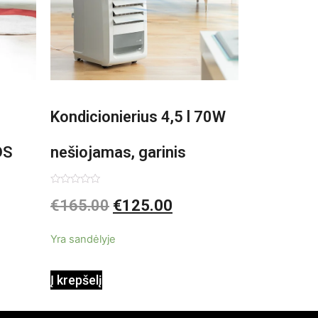
Kondicionierius 4,5 l 70W
DS
nešiojamas, garinis
asis,
Įvertinimas:
€
165.00
€
125.00
0
iš
5
Yra sandėlyje
Į krepšelį