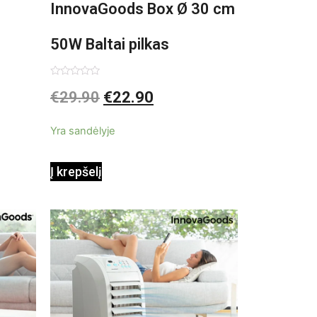
InnovaGoods Box Ø 30 cm
50W Baltai pilkas
pastatomas ventiliatorius
Įvertinimas:
€
29.90
€
22.90
0
iš
5
Yra sandėlyje
Į krepšelį