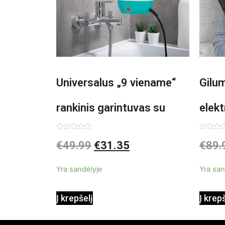
Universalus „9 viename“
Gilu
rankinis garintuvas su
elekt
priedais Steany
Inno
Įvertinimas:
Įvertin
€
49.99
€
31.35
€
89.
0
0
iš
iš
InnovaGoods 0,35 L 3 Bar
5
5
Yra sandėlyje
Yra san
1000W
Į krepšelį
Į krep