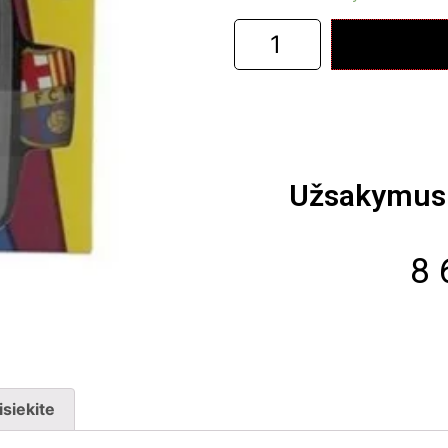
Užsakymus 
8 
isiekite