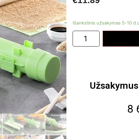
€
11.89
Išankstinis užsakymas 5-10 d.
Užsakymus 
8 