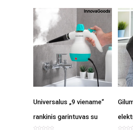
Universalus „9 viename“
Gilu
rankinis garintuvas su
elekt
priedais Steany
Inno