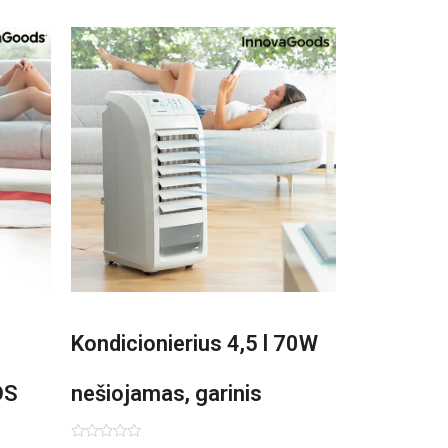
Kondicionierius 4,5 l 70W
DS
nešiojamas, garinis
asis,