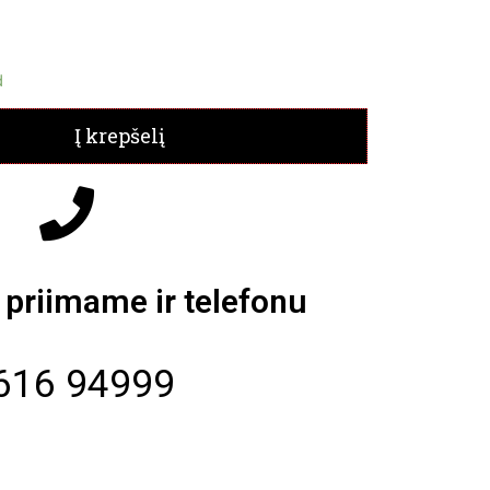
d
Į krepšelį
priimame ir telefonu
616 94999