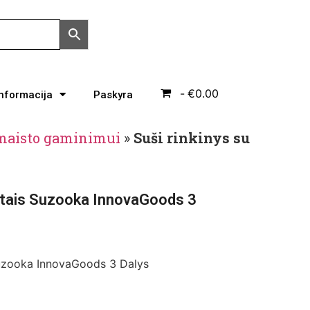
€0.00
Informacija
Paskyra
 maisto gaminimui
»
Suši rinkinys su
eptais Suzooka InnovaGoods 3
 Suzooka InnovaGoods 3 Dalys