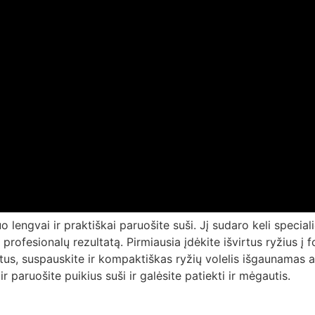
o lengvai ir praktiškai paruošite suši. Jį sudaro keli specia
ti profesionalų rezultatą. Pirmiausia įdėkite išvirtus ryžius į
tus, suspauskite ir kompaktiškas ryžių volelis išgaunamas a
 ir paruošite puikius suši ir galėsite patiekti ir mėgautis.