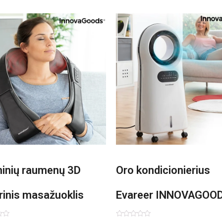
minių raumenų 3D
Oro kondicionierius
rinis masažuoklis
Evareer INNOVAGOO
vaGoods Shiatsu
90W mobilus, garinam