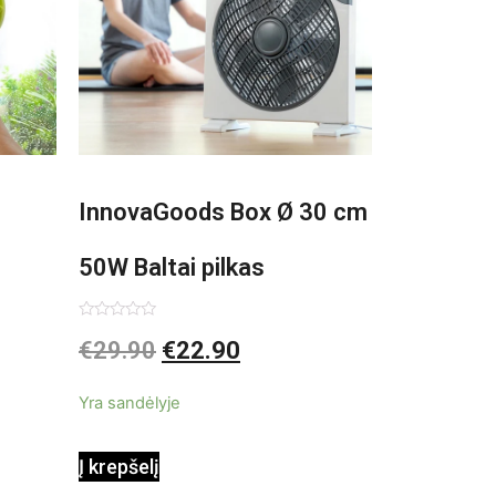
InnovaGoods Box Ø 30 cm
50W Baltai pilkas
pastatomas ventiliatorius
Įvertinimas:
€
29.90
€
22.90
0
iš
5
Yra sandėlyje
Į krepšelį