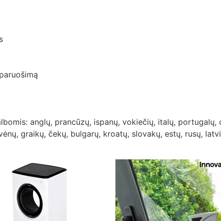
s
 paruošimą
albomis: anglų, prancūzų, ispanų, vokiečių, italų, portugalų,
ėnų, graikų, čekų, bulgarų, kroatų, slovakų, estų, rusų, latv