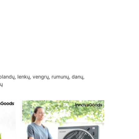
 olandų, lenkų, vengrų, rumunų, danų,
ių