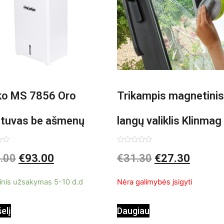
o MS 7856 Oro
Trikampis magnetinis
ntuvas be ašmenų
langų valiklis Klinmag
InnovaGoods
imas:
Įvertinimas:
.00
€
93.00
€
31.30
€
27.30
0
iš
5
inis užsakymas 5-10 d.d
Nėra galimybės įsigyti
šelį
Daugiau