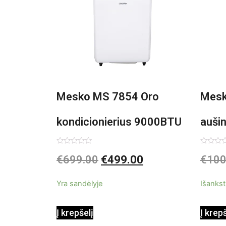
Mesko MS 7854 Oro
Mesk
kondicionierius 9000BTU
auši
3in1
Įvertinimas:
Įvertin
€
699.00
€
499.00
€
100
0
0
iš
iš
5
5
Yra sandėlyje
Išankst
Į krepšelį
Į krep