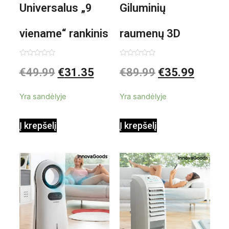
Universalus „9
Giluminių
viename“ rankinis
raumenų 3D
garintuvas su
elektrinis
Įvertinimas:
Įvertinimas:
€
49.99
€
31.35
€
89.99
€
35.99
0
0
iš
iš
priedais Steany
masažuoklis
5
5
Yra sandėlyje
Yra sandėlyje
InnovaGoods
InnovaGoods
Į krepšelį
Į krepšelį
0,35 L 3 Bar
Shiatsu
1000W