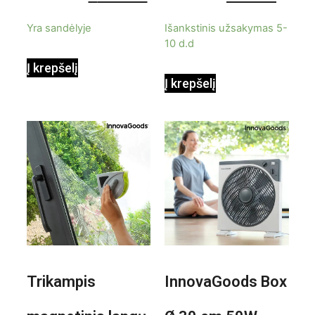
9000BTU
5
5
Yra sandėlyje
Išankstinis užsakymas 5-
10 d.d
Į krepšelį
Į krepšelį
Trikampis
InnovaGoods Box