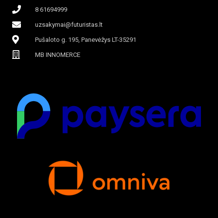
8 61694999
uzsakymai@futuristas.lt
Pušaloto g. 195, Panevėžys LT-35291
MB INNOMERCE