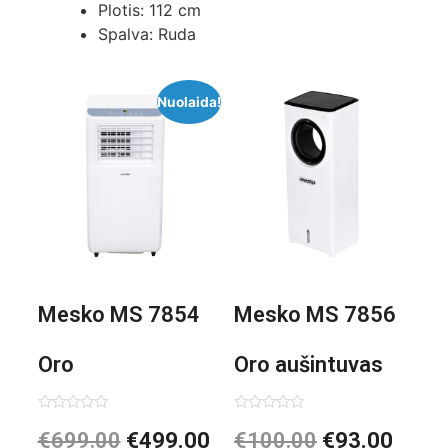
Plotis: 112 cm
Spalva: Ruda
Nuolaida!
Mesko MS 7854
Mesko MS 7856
Oro
Oro aušintuvas
kondicionierius
be ašmenų 3in1
Įvertinimas:
Įvertinimas:
€
699.00
€
499.00
€
100.00
€
93.00
0
0
iš
iš