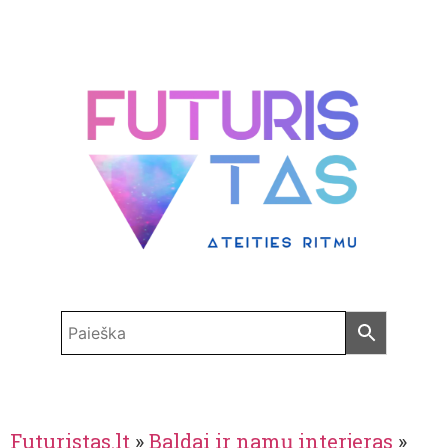
Futuristas.lt
»
Baldai ir namų interjeras
»