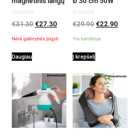
magnetinis langų
Ø 30 cm 50W
valiklis Klinmag
Baltai pilkas
Įvertinimas:
Įvertinimas:
€
31.30
€
27.30
€
29.90
€
22.90
0
0
iš
iš
InnovaGoods
pastatomas
5
5
Nėra galimybės įsigyti
Yra sandėlyje
ventiliatorius
Daugiau
Į krepšelį