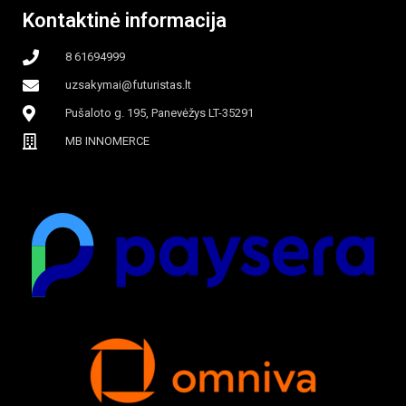
Kontaktinė informacija
apšvietimas
8 61694999
uzsakymai@futuristas.lt
Pušaloto g. 195, Panevėžys LT-35291
MB INNOMERCE