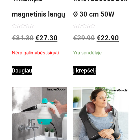
magnetinis langų
Ø 30 cm 50W
valiklis Klinmag
Baltai pilkas
Įvertinimas:
Įvertinimas:
€
31.30
€
27.30
€
29.90
€
22.90
0
0
iš
iš
InnovaGoods
pastatomas
5
5
Nėra galimybės įsigyti
Yra sandėlyje
ventiliatorius
Daugiau
Į krepšelį