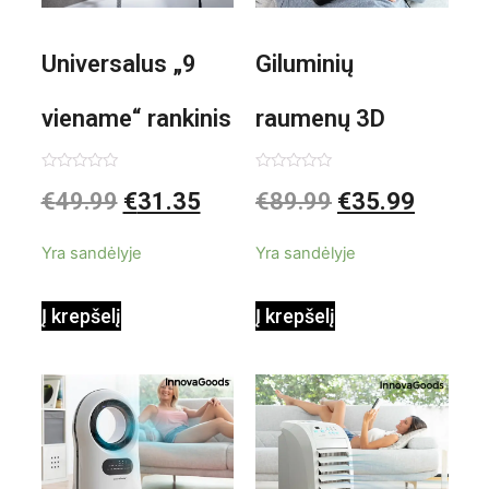
Universalus „9
Giluminių
viename“ rankinis
raumenų 3D
garintuvas su
elektrinis
Įvertinimas:
Įvertinimas:
€
49.99
€
31.35
€
89.99
€
35.99
0
0
iš
iš
priedais Steany
masažuoklis
5
5
Yra sandėlyje
Yra sandėlyje
InnovaGoods
InnovaGoods
Į krepšelį
Į krepšelį
0,35 L 3 Bar
Shiatsu
1000W