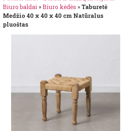
Biuro baldai
»
Biuro kėdės
»
Taburetė
Medžio 40 x 40 x 40 cm Natūralus
pluoštas