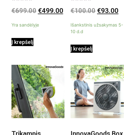
kondicionierius
be ašmenų 3in1
Įvertinimas:
Įvertinimas:
€
699.00
€
499.00
€
100.00
€
93.00
0
0
iš
iš
9000BTU
5
5
Yra sandėlyje
Išankstinis užsakymas 5-
10 d.d
Į krepšelį
Į krepšelį
Trikampis
InnovaGoods Box