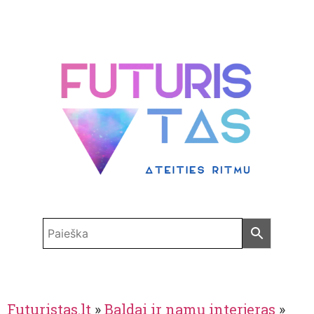
Futuristas.lt
»
Baldai ir namų interjeras
»