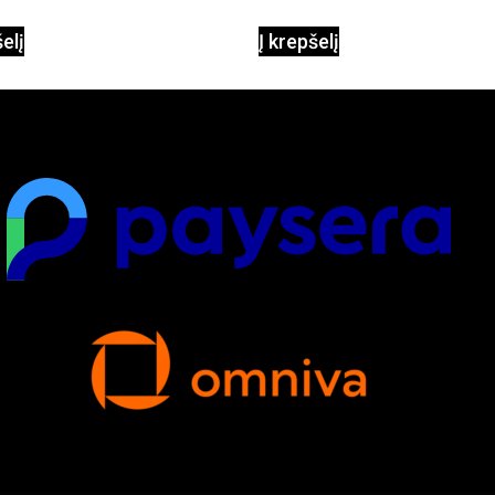
apšvietimas
šelį
Į krepšelį