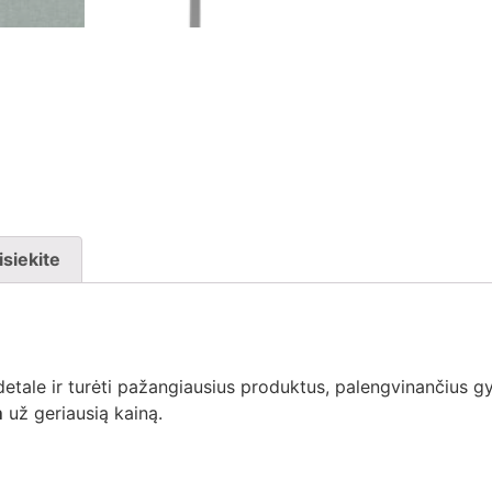
isiekite
detale ir turėti pažangiausius produktus, palengvinančius g
m
už geriausią kainą.