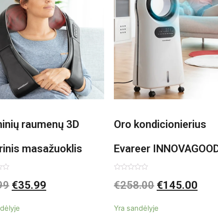
minių raumenų 3D
Oro kondicionierius
rinis masažuoklis
Evareer INNOVAGOO
vaGoods Shiatsu
90W mobilus, garinam
imas:
Įvertinimas:
99
€
35.99
€
258.00
€
145.00
0
iš
beašmenis, LED
5
dėlyje
Yra sandėlyje