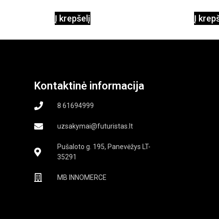
1000W
Į krepšelį
Į krep
Kontaktinė informacija
8 61694999
uzsakymai@futuristas.lt
Pušaloto g. 195, Panevėžys LT-
35291
MB INNOMERCE