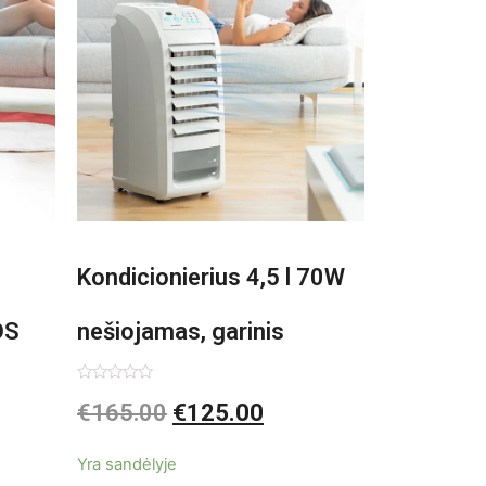
Kondicionierius 4,5 l 70W
DS
nešiojamas, garinis
asis,
Įvertinimas:
€
165.00
€
125.00
0
iš
5
Yra sandėlyje