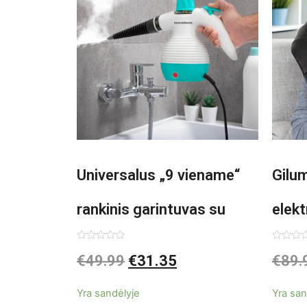
Universalus „9 viename“
Gilu
rankinis garintuvas su
elekt
priedais Steany
Inno
Įvertinimas:
Įvertin
€
49.99
€
31.35
€
89.
0
0
iš
iš
InnovaGoods 0,35 L 3 Bar
5
5
Yra sandėlyje
Yra san