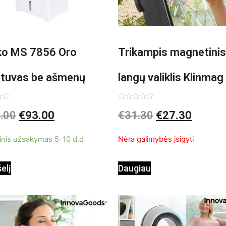
o MS 7856 Oro
Trikampis magnetinis
ntuvas be ašmenų
langų valiklis Klinmag
InnovaGoods
imas:
Įvertinimas:
.00
€
93.00
€
31.30
€
27.30
0
iš
5
inis užsakymas 5-10 d.d
Nėra galimybės įsigyti
šelį
Daugiau