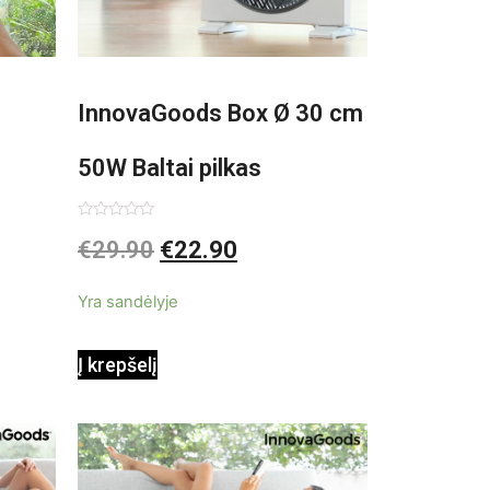
InnovaGoods Box Ø 30 cm
50W Baltai pilkas
pastatomas ventiliatorius
Įvertinimas:
€
29.90
€
22.90
0
iš
5
Yra sandėlyje
Į krepšelį