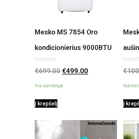
Mesko MS 7854 Oro
Mesk
kondicionierius 9000BTU
auši
3in1
Įvertinimas:
Įvertin
€
699.00
€
499.00
€
100
0
0
iš
iš
5
5
Yra sandėlyje
Išankst
Į krepšelį
Į krep