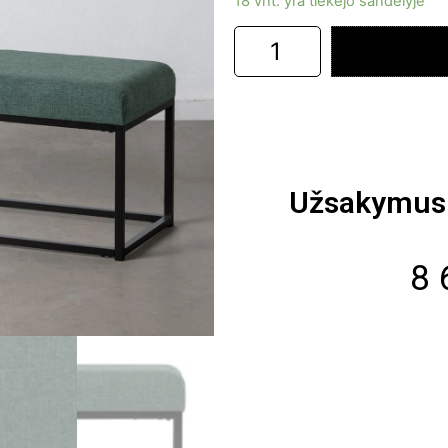
18 vnt. yra tiekėjo sandėlyje
Užsakymus 
8 