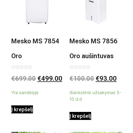
Mesko MS 7854
Mesko MS 7856
Oro
Oro aušintuvas
kondicionierius
be ašmenų 3in1
Įvertinimas:
Įvertinimas:
€
699.00
€
499.00
€
100.00
€
93.00
0
0
iš
iš
9000BTU
5
5
Yra sandėlyje
Išankstinis užsakymas 5-
10 d.d
Į krepšelį
Į krepšelį