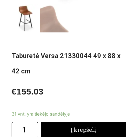
Taburetė Versa 21330044 49 x 88 x
42 cm
€
155.03
31 vnt. yra tiekėjo sandėlyje
Į krepšelį