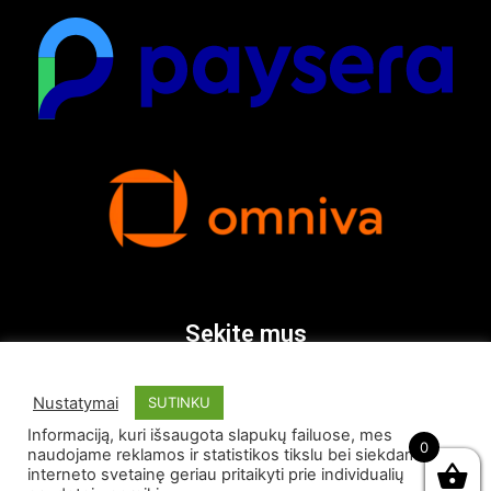
Sekite mus
Nustatymai
SUTINKU
Informaciją, kuri išsaugota slapukų failuose, mes
0
naudojame reklamos ir statistikos tikslu bei siekdami
interneto svetainę geriau pritaikyti prie individualių