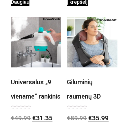
Daugiau
Į krepšelį
Universalus „9
Giluminių
viename“ rankinis
raumenų 3D
garintuvas su
elektrinis
Įvertinimas:
Įvertinimas:
€
49.99
€
31.35
€
89.99
€
35.99
0
0
iš
iš
priedais Steany
masažuoklis
5
5