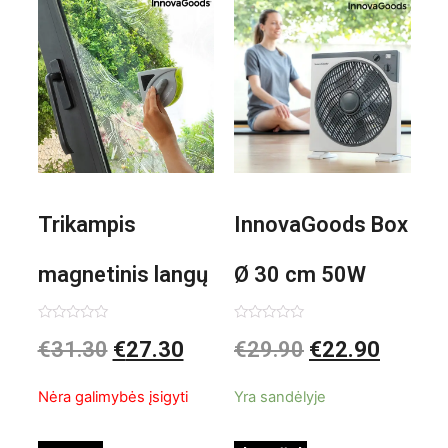
Trikampis
InnovaGoods Box
magnetinis langų
Ø 30 cm 50W
valiklis Klinmag
Baltai pilkas
Įvertinimas:
Įvertinimas:
€
31.30
€
27.30
€
29.90
€
22.90
0
0
iš
iš
InnovaGoods
pastatomas
5
5
Nėra galimybės įsigyti
Yra sandėlyje
ventiliatorius