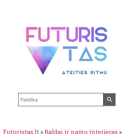
Futuristas.lt
»
Baldai ir namų interjeras
»