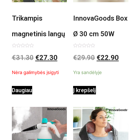
Trikampis
InnovaGoods Box
magnetinis langų
Ø 30 cm 50W
valiklis Klinmag
Baltai pilkas
Įvertinimas:
Įvertinimas:
€
31.30
€
27.30
€
29.90
€
22.90
0
0
iš
iš
InnovaGoods
pastatomas
5
5
Nėra galimybės įsigyti
Yra sandėlyje
ventiliatorius
Daugiau
Į krepšelį