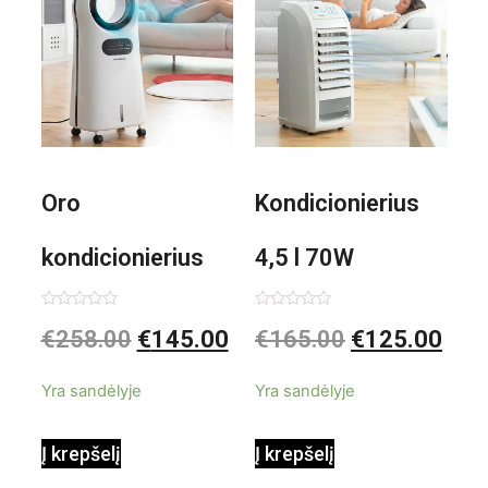
Oro
Kondicionierius
kondicionierius
4,5 l 70W
Evareer
nešiojamas,
Įvertinimas:
Įvertinimas:
€
258.00
€
145.00
€
165.00
€
125.00
0
0
iš
iš
INNOVAGOODS
garinis
5
5
Yra sandėlyje
Yra sandėlyje
90W mobilus,
Į krepšelį
Į krepšelį
garinamasis,