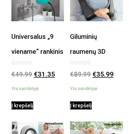
Universalus „9
Giluminių
viename“ rankinis
raumenų 3D
garintuvas su
elektrinis
Įvertinimas:
Įvertinimas:
€
49.99
€
31.35
€
89.99
€
35.99
0
0
iš
iš
priedais Steany
masažuoklis
5
5
Yra sandėlyje
Yra sandėlyje
InnovaGoods
InnovaGoods
Į krepšelį
Į krepšelį
0,35 L 3 Bar
Shiatsu
1000W