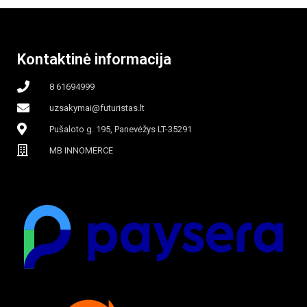
beašmenis, LED
Kontaktinė informacija
apšvietimas
8 61694999
uzsakymai@futuristas.lt
Pušaloto g. 195, Panevėžys LT-35291
MB INNOMERCE