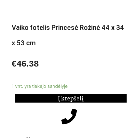
Vaiko fotelis Princesė Rožinė 44 x 34
x 53 cm
€
46.38
1 vnt. yra tiekėjo sandėlyje
Į krepšelį