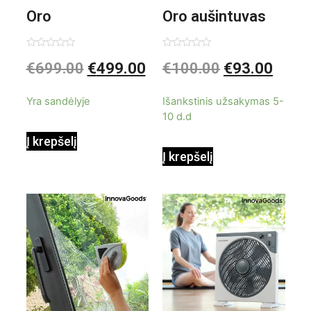
Oro
Oro aušintuvas
kondicionierius
be ašmenų 3in1
Įvertinimas:
Įvertinimas:
€
699.00
€
499.00
€
100.00
€
93.00
0
0
iš
iš
9000BTU
5
5
Yra sandėlyje
Išankstinis užsakymas 5-
10 d.d
Į krepšelį
Į krepšelį