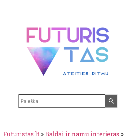
Futuristas.lt
»
Baldai ir namų interjeras
»