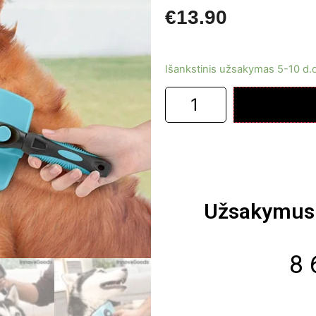
€
13.90
Išankstinis užsakymas 5-10 d.
Užsakymus 
8 