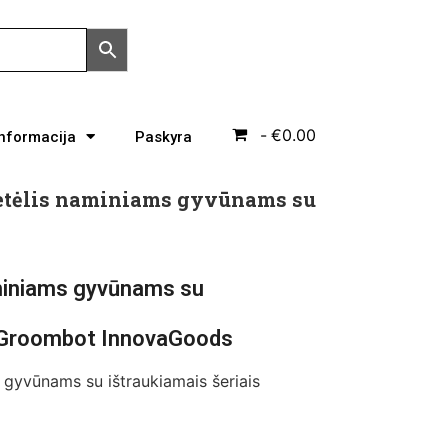
€0.00
Informacija
Paskyra
etėlis naminiams gyvūnams su
miniams gyvūnams su
s Groombot InnovaGoods
gyvūnams su ištraukiamais šeriais