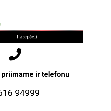
d
Į krepšelį
priimame ir telefonu
616 94999