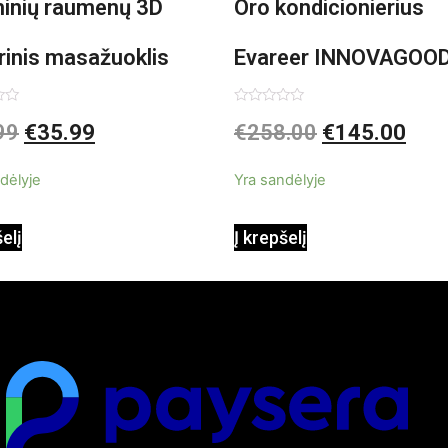
minių raumenų 3D
Oro kondicionierius
rinis masažuoklis
Evareer INNOVAGOO
vaGoods Shiatsu
90W mobilus, garinam
imas:
Įvertinimas:
99
€
35.99
€
258.00
€
145.00
0
iš
beašmenis, LED
5
dėlyje
Yra sandėlyje
apšvietimas
šelį
Į krepšelį