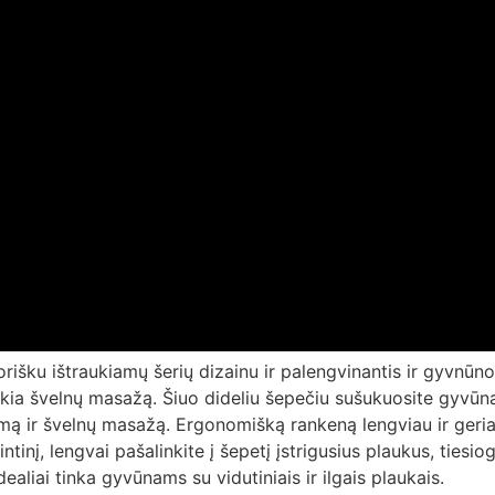
rišku ištraukiamų šerių dizainu ir palengvinantis ir gyvnūno
ia švelnų masažą. Šiuo dideliu šepečiu sušukuosite gyvūną g
imą ir švelnų masažą. Ergonomišką rankeną lengviau ir geriau
tinį, lengvai pašalinkite į šepetį įstrigusius plaukus, tiesi
ealiai tinka gyvūnams su vidutiniais ir ilgais plaukais.