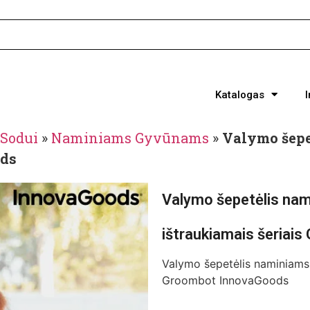
Katalogas
Sodui
»
Naminiams Gyvūnams
»
Valymo šep
ods
Valymo šepetėlis na
ištraukiamais šeriai
Valymo šepetėlis naminiams 
Groombot InnovaGoods