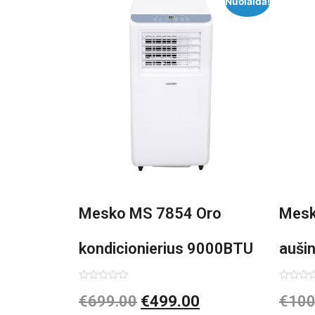
Nuolaida!
Mesko MS 7854 Oro
Mesk
kondicionierius 9000BTU
auši
3in1
Įvertinimas:
Įvertin
€
699.00
€
499.00
€
100
0
0
iš
iš