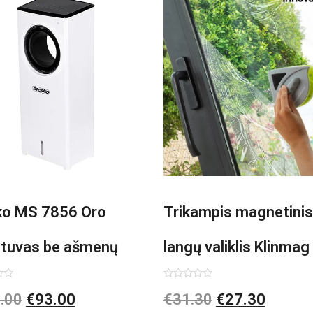
o MS 7856 Oro
Trikampis magnetinis
ntuvas be ašmenų
langų valiklis Klinmag
InnovaGoods
imas:
Įvertinimas:
.00
€
93.00
€
31.30
€
27.30
0
iš