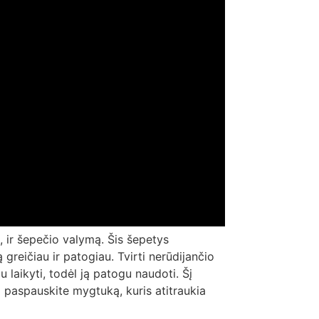
, ir šepečio valymą. Šis šepetys
reičiau ir patogiau. Tvirti nerūdijančio
 laikyti, todėl ją patogu naudoti. Šį
og paspauskite mygtuką, kuris atitraukia