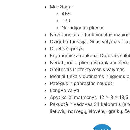
Medžiaga:
ABS
TPR
Nerūdijantis plienas
Novatoriškas ir funkcionalus dizaina
Dviguba funkcija: Gilus valymas ir a
Didelis šepetys
Ergonomiška rankena: Didesnis suki
Nerūdijančio plieno ištraukiami šeria
Greitesnis ir efektyvesnis valymas
Idealiai tinka vidutiniams ir ilgiems
Patogus ir paprastas naudoti
Lengva valyti
Apytiksliai matmenys: 12 x 8 x 18,5
Pakuotė ir vadovas 24 kalbomis (angl
lietuvių, norvegų, slovėnų, graikų, če