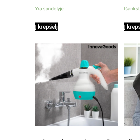
5
5
Yra sandėlyje
Išankst
Į krepšelį
Į krep