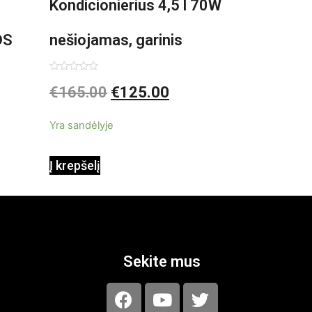
Kondicionierius 4,5 l 70W
DS
nešiojamas, garinis
asis,
Įvertinimas:
€
165.00
€
125.00
0
iš
5
Yra sandėlyje
Į krepšelį
Sekite mus