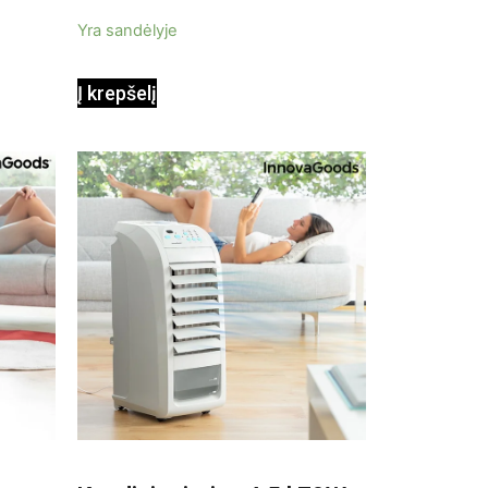
5
Yra sandėlyje
Į krepšelį