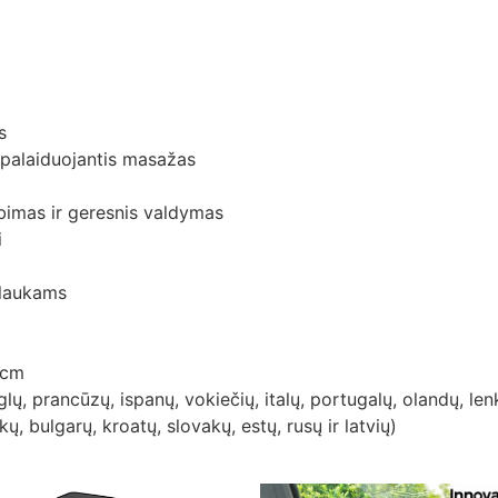
s
tpalaiduojantis masažas
bimas ir geresnis valdymas
i
 plaukams
 cm
ų, prancūzų, ispanų, vokiečių, italų, portugalų, olandų, le
kų, bulgarų, kroatų, slovakų, estų, rusų ir latvių)