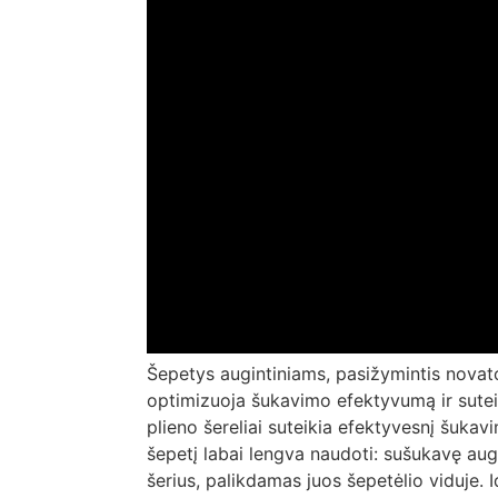
Šepetys augintiniams, pasižymintis novato
optimizuoja šukavimo efektyvumą ir suteik
plieno šereliai suteikia efektyvesnį šukav
šepetį labai lengva naudoti: sušukavę augin
šerius, palikdamas juos šepetėlio viduje. Id