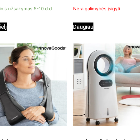
5
inis užsakymas 5-10 d.d
Nėra galimybės įsigyti
šelį
Daugiau