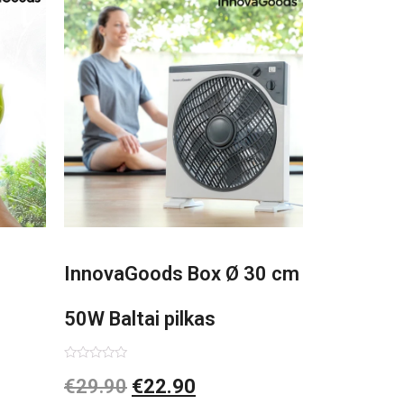
InnovaGoods Box Ø 30 cm
50W Baltai pilkas
pastatomas ventiliatorius
Įvertinimas:
€
29.90
€
22.90
0
iš