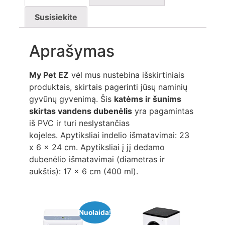
Susisiekite
Aprašymas
My Pet EZ
vėl mus nustebina išskirtiniais
produktais, skirtais pagerinti jūsų naminių
gyvūnų gyvenimą. Šis
katėms ir šunims
skirtas vandens dubenėlis
yra pagamintas
iš PVC ir turi neslystančias
kojeles. Apytiksliai indelio išmatavimai: 23
x 6 x 24 cm. Apytiksliai į jį dedamo
dubenėlio išmatavimai (diametras ir
aukštis): 17 x 6 cm (400 ml).
Nuolaida!