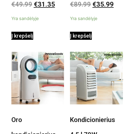
€
49.99
€
31.35
€
89.99
€
35.99
0
0
iš
iš
priedais Steany
masažuoklis
5
5
Yra sandėlyje
Yra sandėlyje
InnovaGoods
InnovaGoods
Į krepšelį
Į krepšelį
0,35 L 3 Bar
Shiatsu
1000W
Oro
Kondicionierius