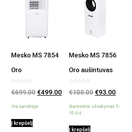
Mesko MS 7854
Mesko MS 7856
Oro
Oro aušintuvas
kondicionierius
be ašmenų 3in1
Įvertinimas:
Įvertinimas:
€
699.00
€
499.00
€
100.00
€
93.00
0
0
iš
iš
9000BTU
5
5
Yra sandėlyje
Išankstinis užsakymas 5-
10 d.d
Į krepšelį
Į krepšelį