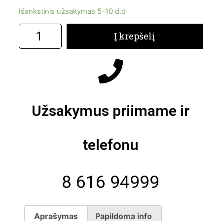
Išankstinis užsakymas 5-10 d.d
Į krepšelį
Užsakymus priimame ir
telefonu
8 616 94999
Aprašymas
Papildoma info