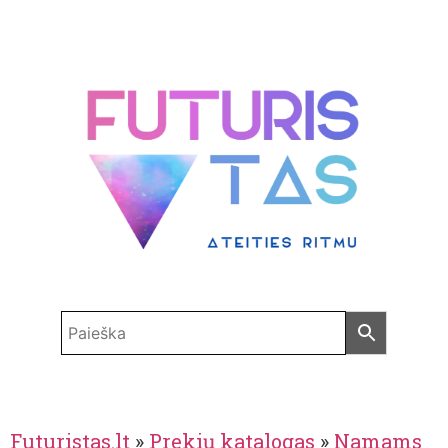
Futuristas.lt
»
Prekių katalogas
»
Namams