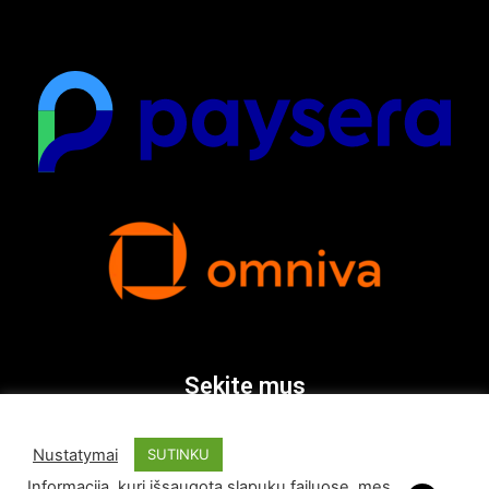
Sekite mus
Nustatymai
SUTINKU
Informaciją, kuri išsaugota slapukų failuose, mes