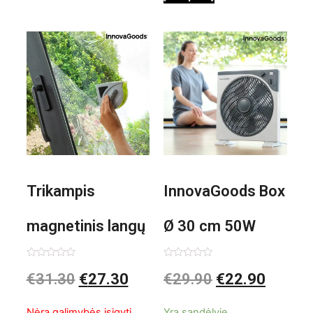
Trikampis
InnovaGoods Box
magnetinis langų
Ø 30 cm 50W
valiklis Klinmag
Baltai pilkas
Įvertinimas:
Įvertinimas:
€
31.30
€
27.30
€
29.90
€
22.90
0
0
iš
iš
InnovaGoods
pastatomas
5
5
Nėra galimybės įsigyti
Yra sandėlyje