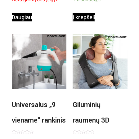
ventiliatorius
Daugiau
Į krepšelį
Universalus „9
Giluminių
viename“ rankinis
raumenų 3D
garintuvas su
elektrinis
Įvertinimas:
Įvertinimas: