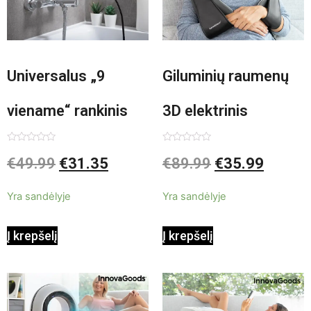
Universalus „9
Giluminių raumenų
viename“ rankinis
3D elektrinis
garintuvas su
masažuoklis
Įvertinimas:
Įvertinimas:
€
49.99
€
31.35
€
89.99
€
35.99
0
0
iš
iš
priedais Steany
InnovaGoods
5
5
Yra sandėlyje
Yra sandėlyje
InnovaGoods 0,35 L
Shiatsu
Į krepšelį
Į krepšelį
3 Bar 1000W