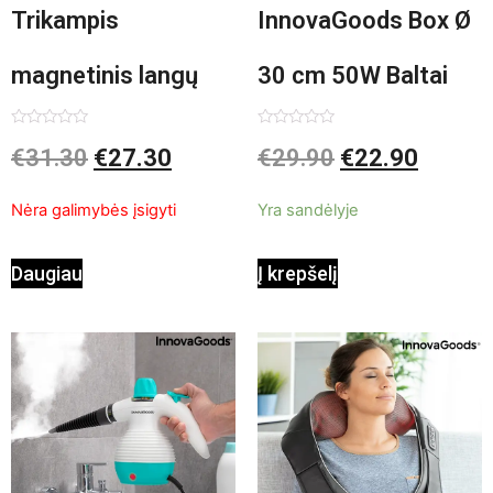
Trikampis
InnovaGoods Box Ø
magnetinis langų
30 cm 50W Baltai
valiklis Klinmag
pilkas pastatomas
Įvertinimas:
Įvertinimas:
€
31.30
€
27.30
€
29.90
€
22.90
0
0
iš
iš
InnovaGoods
ventiliatorius
5
5
Nėra galimybės įsigyti
Yra sandėlyje
Daugiau
Į krepšelį