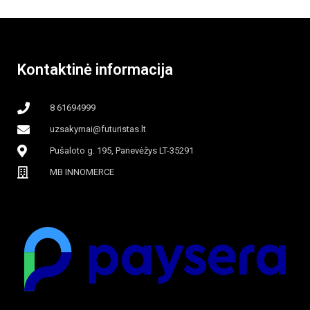
beašmenis, LED
apšvietimas
Kontaktinė informacija
8 61694999
uzsakymai@futuristas.lt
Pušaloto g. 195, Panevėžys LT-35291
MB INNOMERCE