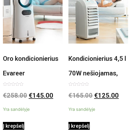
Oro kondicionierius
Kondicionierius 4,5 l
Evareer
70W nešiojamas,
INNOVAGOODS 90W
garinis
Įvertinimas:
Įvertinimas:
€
258.00
€
145.00
€
165.00
€
125.00
0
0
iš
iš
mobilus,
5
5
Yra sandėlyje
Yra sandėlyje
garinamasis,
Į krepšelį
Į krepšelį