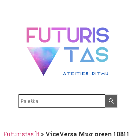
Futuristas.lt
»
ViceVersa Mug green 10811