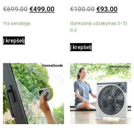
9000BTU
ašmenų 3in1
Įvertinimas:
Įvertinimas:
€
699.00
€
499.00
€
100.00
€
93.00
0
0
iš
iš
5
5
Yra sandėlyje
Išankstinis užsakymas 5-10
d.d
Į krepšelį
Į krepšelį