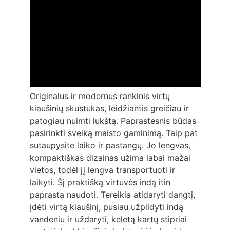
Originalus ir modernus rankinis virtų
kiaušinių skustukas, leidžiantis greičiau ir
patogiau nuimti lukštą. Paprastesnis būdas
pasirinkti sveiką maisto gaminimą. Taip pat
sutaupysite laiko ir pastangų. Jo lengvas,
kompaktiškas dizainas užima labai mažai
vietos, todėl jį lengva transportuoti ir
laikyti. Šį praktišką virtuvės indą itin
paprasta naudoti. Tereikia atidaryti dangtį,
įdėti virtą kiaušinį, pusiau užpildyti indą
vandeniu ir uždaryti, keletą kartų stipriai