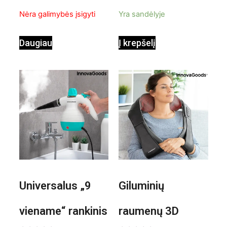
InnovaGoods
pastatomas
5
5
Nėra galimybės įsigyti
Yra sandėlyje
ventiliatorius
Daugiau
Į krepšelį
Universalus „9
Giluminių
viename“ rankinis
raumenų 3D