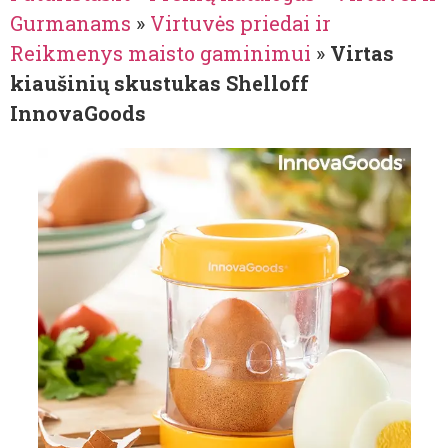
Gurmanams
»
Virtuvės priedai ir
Reikmenys maisto gaminimui
»
Virtas
kiaušinių skustukas Shelloff
InnovaGoods