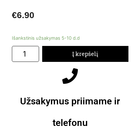
€
6.90
Išankstinis užsakymas 5-10 d.d
Į krepšelį
Užsakymus priimame ir
telefonu