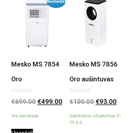
Nuolaida!
Mesko MS 7854
Mesko MS 7856
Oro
Oro aušintuvas
kondicionierius
be ašmenų 3in1
Įvertinimas:
Įvertinimas:
€
699.00
€
499.00
€
100.00
€
93.00
0
0
iš
iš
9000BTU
5
5
Yra sandėlyje
Išankstinis užsakymas 5-
10 d.d
Į krepšelį