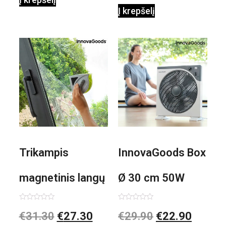
Į krepšelį
Trikampis
InnovaGoods Box
magnetinis langų
Ø 30 cm 50W
valiklis Klinmag
Baltai pilkas
Įvertinimas:
Įvertinimas:
€
31.30
€
27.30
€
29.90
€
22.90
0
0
iš
iš