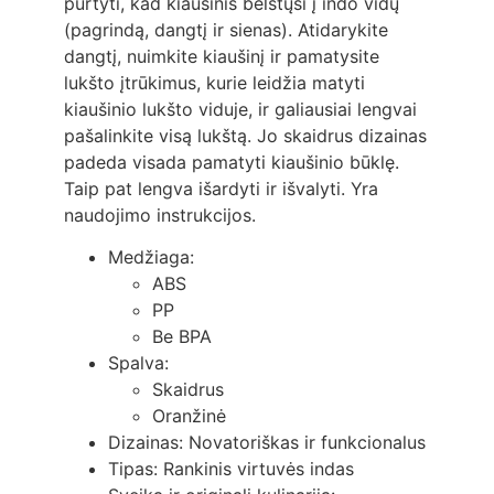
purtyti, kad kiaušinis belstųsi į indo vidų
(pagrindą, dangtį ir sienas). Atidarykite
dangtį, nuimkite kiaušinį ir pamatysite
lukšto įtrūkimus, kurie leidžia matyti
kiaušinio lukšto viduje, ir galiausiai lengvai
pašalinkite visą lukštą. Jo skaidrus dizainas
padeda visada pamatyti kiaušinio būklę.
Taip pat lengva išardyti ir išvalyti. Yra
naudojimo instrukcijos.
Medžiaga:
ABS
PP
Be BPA
Spalva:
Skaidrus
Oranžinė
Dizainas: Novatoriškas ir funkcionalus
Tipas: Rankinis virtuvės indas