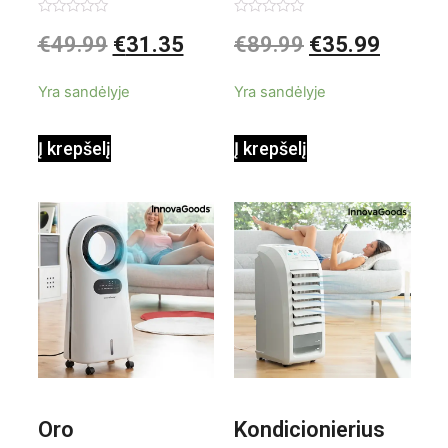
garintuvas su
elektrinis
Įvertinimas:
Įvertinimas:
€
49.99
€
31.35
€
89.99
€
35.99
0
0
iš
iš
priedais Steany
masažuoklis
5
5
Yra sandėlyje
Yra sandėlyje
InnovaGoods
InnovaGoods
Į krepšelį
Į krepšelį
0,35 L 3 Bar
Shiatsu
1000W
Oro
Kondicionierius