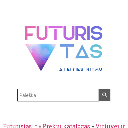
Futuristas.lt
»
Prekių katalogas
»
Virtuvei ir