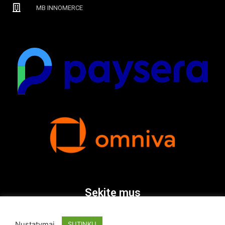
MB INNOMERCE
Sekite mus
Nustatymai
SUTINKU