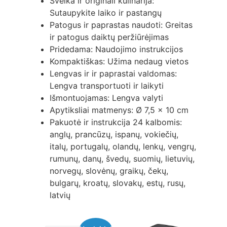
Sveika ir originali kulinarija:
Sutaupykite laiko ir pastangų
Patogus ir paprastas naudoti: Greitas
ir patogus daiktų peržiūrėjimas
Pridedama: Naudojimo instrukcijos
Kompaktiškas: Užima nedaug vietos
Lengvas ir ir paprastai valdomas:
Lengva transportuoti ir laikyti
Išmontuojamas: Lengva valyti
Apytiksliai matmenys: Ø 7,5 x 10 cm
Pakuotė ir instrukcija 24 kalbomis:
anglų, prancūzų, ispanų, vokiečių,
italų, portugalų, olandų, lenkų, vengrų,
rumunų, danų, švedų, suomių, lietuvių,
norvegų, slovėnų, graikų, čekų,
bulgarų, kroatų, slovakų, estų, rusų,
latvių