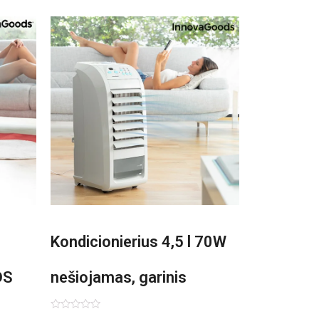
Kondicionierius 4,5 l 70W
DS
nešiojamas, garinis
asis,
Įvertinimas: