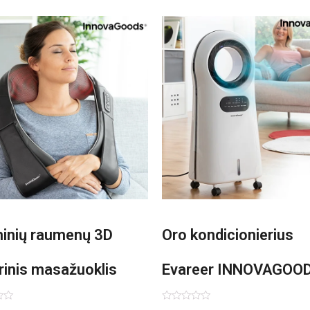
minių raumenų 3D
Oro kondicionierius
rinis masažuoklis
Evareer INNOVAGOO
vaGoods Shiatsu
90W mobilus, garinam
imas:
Įvertinimas: