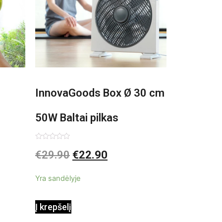
InnovaGoods Box Ø 30 cm
50W Baltai pilkas
pastatomas ventiliatorius
Įvertinimas:
€
29.90
€
22.90
0
iš
5
Yra sandėlyje
Į krepšelį