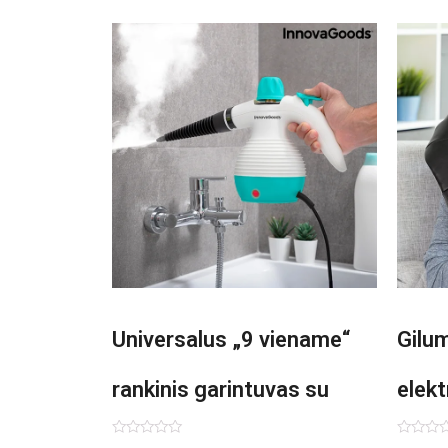
Universalus „9 viename“
Gilu
rankinis garintuvas su
elekt
priedais Steany
Inno
Įvertinimas:
Įvertin