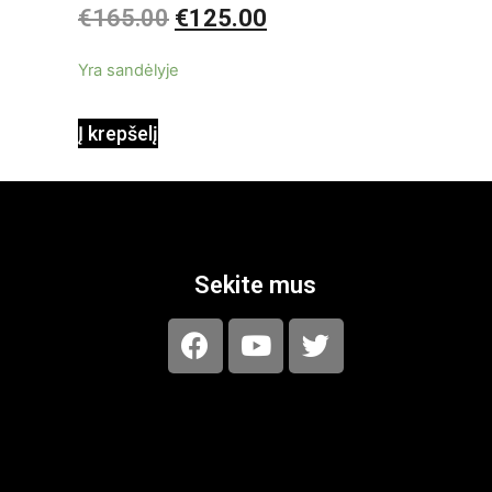
€
165.00
€
125.00
0
iš
5
Yra sandėlyje
Į krepšelį
Sekite mus