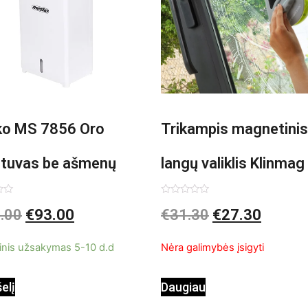
o MS 7856 Oro
Trikampis magnetinis
ntuvas be ašmenų
langų valiklis Klinmag
InnovaGoods
imas:
Įvertinimas:
.00
€
93.00
€
31.30
€
27.30
0
iš
5
inis užsakymas 5-10 d.d
Nėra galimybės įsigyti
šelį
Daugiau