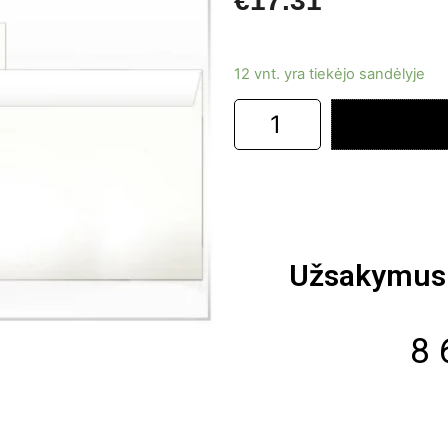
€
17.31
12 vnt. yra tiekėjo sandėlyje
Užsakymus 
8 