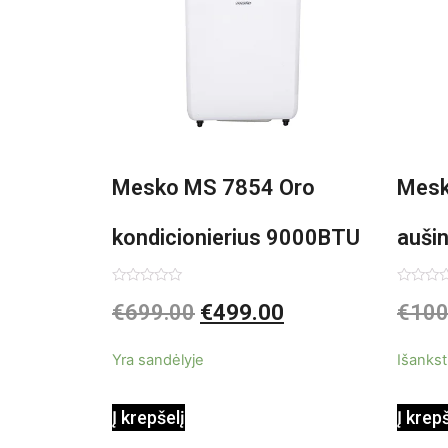
Mesko MS 7854 Oro
Mesk
kondicionierius 9000BTU
auši
3in1
Įvertinimas:
Įvertin
€
699.00
€
499.00
€
100
0
0
iš
iš
5
5
Yra sandėlyje
Išankst
Į krepšelį
Į krep