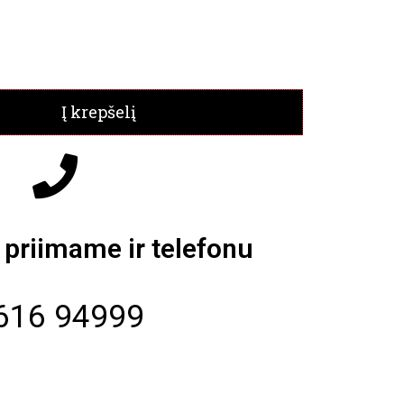
Į krepšelį
priimame ir telefonu
616 94999