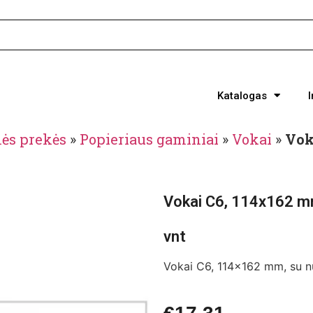
Katalogas
nės prekės
»
Popieriaus gaminiai
»
Vokai
»
Vok
Vokai C6, 114x162 mm
vnt
Vokai C6, 114×162 mm, su nu