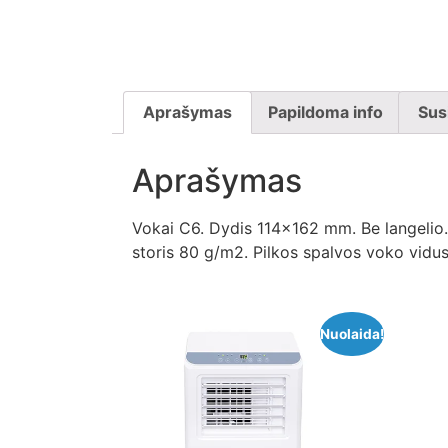
Aprašymas
Papildoma info
Sus
Aprašymas
Vokai C6. Dydis 114×162 mm. Be langelio. 
storis 80 g/m2. Pilkos spalvos voko vidus
Nuolaida!