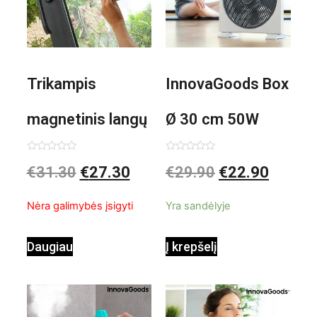
Trikampis
InnovaGoods Box
magnetinis langų
Ø 30 cm 50W
valiklis Klinmag
Baltai pilkas
Įvertinimas:
Įvertinimas:
€
31.30
€
27.30
€
29.90
€
22.90
0
0
iš
iš
InnovaGoods
pastatomas
5
5
Nėra galimybės įsigyti
Yra sandėlyje
ventiliatorius
Daugiau
Į krepšelį