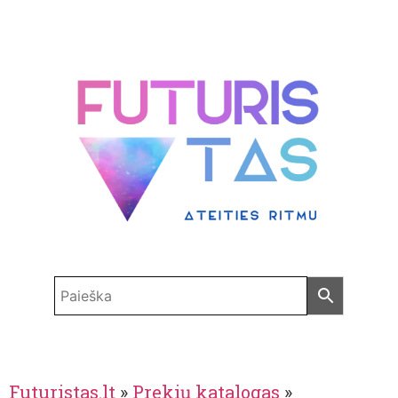
Futuristas.lt
»
Prekių katalogas
»