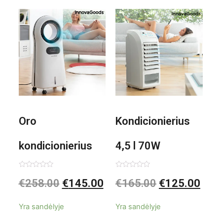
1000W
Oro
Kondicionierius
kondicionierius
4,5 l 70W
Evareer
nešiojamas,
Įvertinimas:
Įvertinimas:
€
258.00
€
145.00
€
165.00
€
125.00
0
0
iš
iš
INNOVAGOODS
garinis
5
5
Yra sandėlyje
Yra sandėlyje
90W mobilus,