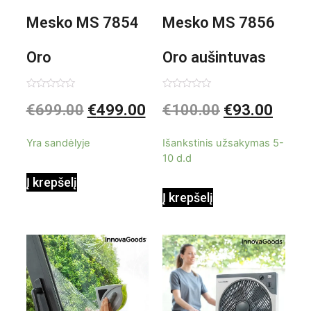
Mesko MS 7854
Mesko MS 7856
Oro
Oro aušintuvas
kondicionierius
be ašmenų 3in1
Įvertinimas:
Įvertinimas:
€
699.00
€
499.00
€
100.00
€
93.00
0
0
iš
iš
9000BTU
5
5
Yra sandėlyje
Išankstinis užsakymas 5-
10 d.d
Į krepšelį
Į krepšelį