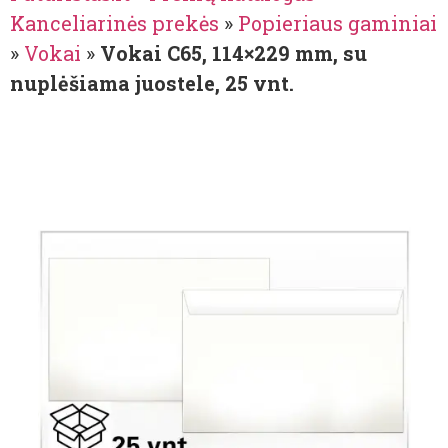
Kanceliarinės prekės
»
Popieriaus gaminiai
»
Vokai
»
Vokai C65, 114×229 mm, su
nuplėšiama juostele, 25 vnt.