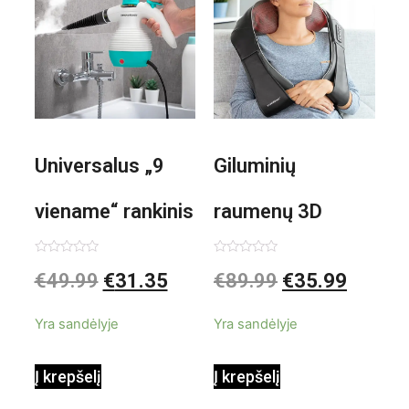
Universalus „9
Giluminių
viename“ rankinis
raumenų 3D
garintuvas su
elektrinis
Įvertinimas:
Įvertinimas:
€
49.99
€
31.35
€
89.99
€
35.99
0
0
iš
iš
priedais Steany
masažuoklis
5
5
Yra sandėlyje
Yra sandėlyje
InnovaGoods
InnovaGoods
Į krepšelį
Į krepšelį
0,35 L 3 Bar
Shiatsu