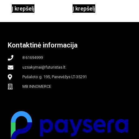
Į krepšelį
Į krepšelį
garinamasis,
beašmenis, LED
Kontaktinė informacija
apšvietimas
8 61694999
uzsakymai@futuristas.lt
Pušaloto g. 195, Panevėžys LT-35291
MB INNOMERCE