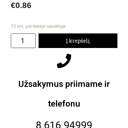
€
0.86
73 vnt. yra tiekėjo sandėlyje
Į krepšelį
Užsakymus priimame ir
telefonu
8 616 94999