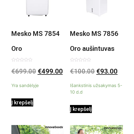
Mesko MS 7854
Mesko MS 7856
Oro
Oro aušintuvas
kondicionierius
be ašmenų 3in1
Įvertinimas:
Įvertinimas:
€
699.00
€
499.00
€
100.00
€
93.00
0
0
iš
iš
9000BTU
5
5
Yra sandėlyje
Išankstinis užsakymas 5-
10 d.d
Į krepšelį
Į krepšelį