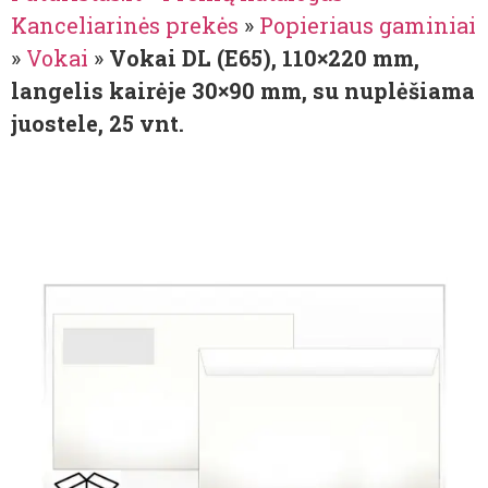
Kanceliarinės prekės
»
Popieriaus gaminiai
»
Vokai
»
Vokai DL (E65), 110×220 mm,
langelis kairėje 30×90 mm, su nuplėšiama
juostele, 25 vnt.