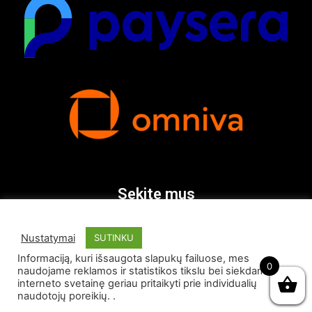
Sekite mus
Nustatymai
SUTINKU
Informaciją, kuri išsaugota slapukų failuose, mes
0
naudojame reklamos ir statistikos tikslu bei siekdami
interneto svetainę geriau pritaikyti prie individualių
naudotojų poreikių. .
© Visos teisės saugomos 2026