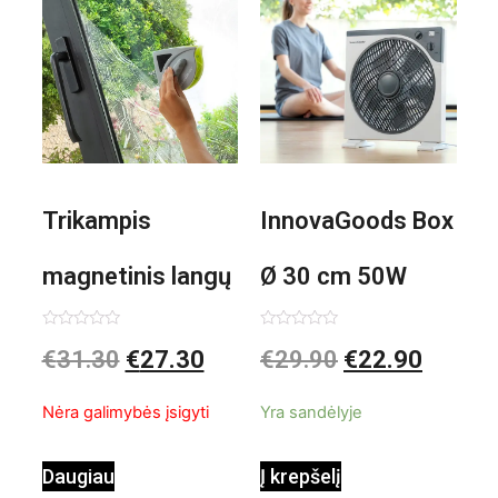
Trikampis
InnovaGoods Box
magnetinis langų
Ø 30 cm 50W
valiklis Klinmag
Baltai pilkas
Įvertinimas:
Įvertinimas:
€
31.30
€
27.30
€
29.90
€
22.90
0
0
iš
iš
InnovaGoods
pastatomas
5
5
Nėra galimybės įsigyti
Yra sandėlyje
ventiliatorius
Daugiau
Į krepšelį