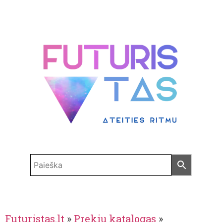
Futuristas.lt
»
Prekių katalogas
»